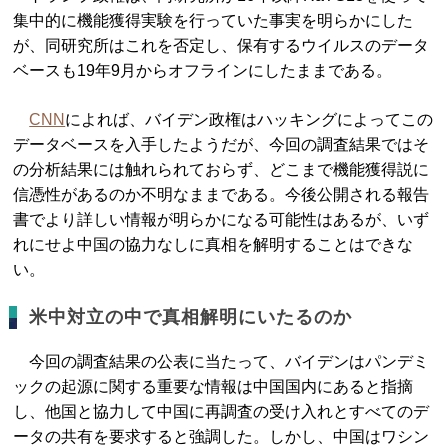
集中的に機能獲得実験を行っていた事実を明らかにした
が、同研究所はこれを否定し、保有するウイルスのデータ
ベースも19年9月からオフラインにしたままである。
CNN
によれば、バイデン政権はハッキングによってこの
データベースを入手したようだが、今回の調査結果ではそ
の分析結果には触れられておらず、どこまで機能獲得説に
信憑性があるのか不明なままである。今後公開される報告
書でより詳しい情報が明らかになる可能性はあるが、いず
れにせよ中国の協力なしに真相を解明することはできな
い。
米中対立の中で真相解明にいたるのか
今回の調査結果の公表に当たって、バイデンはパンデミ
ックの起源に関する重要な情報は中国国内にあると指摘
し、他国と協力して中国に再調査の受け入れとすべてのデ
ータの共有を要求すると強調した。しかし、中国はワシン