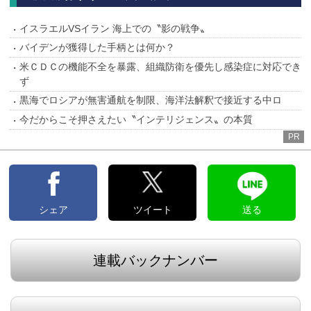
イスラエルVSイラン 海上での〝影の戦争〟
バイデンが獲得した手柄とは何か？
米ＣＤＣの機能不全を暴露、組織防衛を優先し感染症に対応でき
ず
黒海でロシアが無害通航を制限、海洋法解釈で接近する中ロ
今だからこそ押さえたい〝インテリジェンス〟の本質
PR
シェア
ツイート
送る
連載バックナンバー