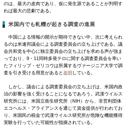
のは、最大の皮肉であり、仮に発生源であることが判明す
れば最大の悲劇である。
米国内でも軋轢が起きる調査の進展
中国による情報の開示が期待できない中、次に考えられ
るのは米連邦議会による調査委員会の立ち上げである。議
会共和党を中心に独立委員会の立ち上げを求める声が強ま
っており、9・11同時多発テロに関する調査委員会を率い
たフィリップ・ゼリコウは所属するヴァージニア大学で調
査を引き受ける用意があると
表明
している。
しかし、議会による調査委員会の立ち上げは、米国内政
治の影響を強く受けることになるであろう。武漢ウイルス
研究所には、米国立衛生研究所（NIH）から、非営利団体
エコヘルス・アライアンスを通じて資金提供が行われてお
り、米国民の税金で武漢ウイルス研究所が危険な機能獲得
実験を行っていた可能性が指摘されている。