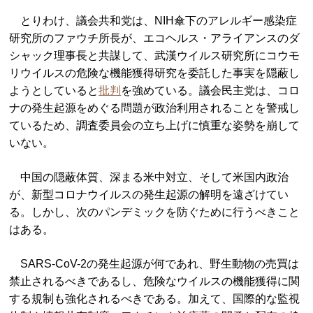
とりわけ、議会共和党は、NIH傘下のアレルギー感染症
研究所のファウチ所長が、エコヘルス・アライアンスのダ
シャック理事長と共謀して、武漢ウイルス研究所にコウモ
リウイルスの危険な機能獲得研究を委託した事実を隠蔽し
ようとしていると
批判
を強めている。議会民主党は、コロ
ナの発生起源をめぐる問題が政治利用されることを警戒し
ているため、調査委員会の立ち上げに慎重な姿勢を崩して
いない。
中国の隠蔽体質、深まる米中対立、そして米国内政治
が、新型コロナウイルスの発生起源の解明を遠ざけてい
る。しかし、次のパンデミックを防ぐために行うべきこと
はある。
SARS-CoV-2の発生起源が何であれ、野生動物の売買は
禁止されるべきであるし、危険なウイルスの機能獲得に関
する規制も強化されるべきである。加えて、国際的な監視