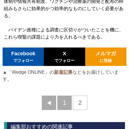
体制や情報共有制度、ワクチンや治療薬の開発と配布の枠
組みもさらに効果的かつ効率的なものにしていく必要があ
る。
バイデン政権による調査に区切りがついたことを機に、
これら喫緊の課題により力を入れるべきである。
Facebook
X
メルマガ
でフォロー
でフォロー
に登録
▲「Wedge ONLINE」の
新着記事
などをお届けしていま
す。
前
1
2
へ
編集部おすすめの関連記事