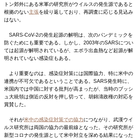
トン郊外にある米軍の研究所がウイルスの発生源であると
根拠のない
主張
を繰り返しており、再調査に応じる見込み
はない。
SARS-CoV-2の発生起源の解明は、次のパンデミックを
防ぐためにも重要である。しかし、2003年のSARSについ
ては起源が解明されているが、エボラ出血熱など起源が解
明されていない感染症もある。
より重要なのは、感染症対策には国際協力、特に米中の
連携が不可欠であるということである。SARS発生時に、
米国内では中国に対する批判が高まったが、当時のブッシ
ュ大統領は側近の反対を押し切って、胡錦濤政権の対応を
賞賛した。
それが
米中の感染症対策での協力
につながり、武漢ウイ
ルス研究所は両国の協力の最前線となった。その研究所が
新型コロナの発生源として米中対立を深める結果になった