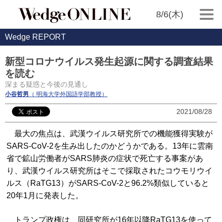
8/6(木)
Wedge REPORT
新型コロナウイルス発生起源に関する調査結果
を読む
深まる疑惑と今後の見通し
小谷哲男
（ 明海大学外国語学部教授）
2021/08/28
最大の焦点は、武漢ウイルス研究所での機能獲得実験が
SARS-CoV-2を生み出したのかどうかである。13年に雲南
省で鉱山労働者がSARS肺炎の症状で死亡する事案があ
り、武漢ウイルス研究所はそこで採取されたコウモリウイ
ルス（RaTG13）がSARS-CoV-2と96.2%類似していると
20年1月に発表した。
トランプ政権は、同研究所が16年以降RaTG13を使って