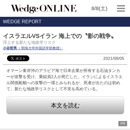
8/8(土)
WEDGE REPORT
イスラエルVSイラン 海上での〝影の戦争〟
浮上する新たな地政学リスク
小谷哲男
（ 明海大学外国語学部教授）
2021/08/05
オマーン東岸沖のアラビア海で日本企業が所有する石油タンカ
ーが攻撃を受け、乗組員2人が死亡した。イランによるイスラエ
ル関係船舶への攻撃の一環とみられるが、死者が出たのは初め
て。新たな地政学リスクとして不安を高めている。
本文を読む
PR