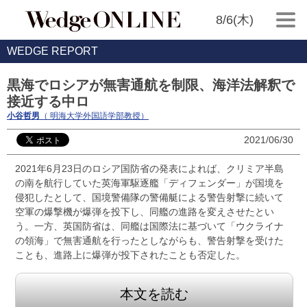
8/6(木)
WEDGE REPORT
黒海でロシアが無害通航を制限、海洋法解釈で
接近する中ロ
小谷哲男
（ 明海大学外国語学部教授）
2021/06/30
2021年6月23日のロシア国防省の発表によれば、クリミア半島
の南を航行していた英海軍駆逐艦「ディフェンダー」が国境を
侵犯したとして、国境警備隊の警備艇による警告射撃に続いて
空軍の爆撃機が爆弾を投下し、同艦の進路を変えさせたとい
う。一方、英国防省は、同艦は国際法に基づいて「ウクライナ
の領海」で無害通航を行ったとしながらも、警告射撃を受けた
ことも、進路上に爆弾が投下されたことも否定した。
本文を読む