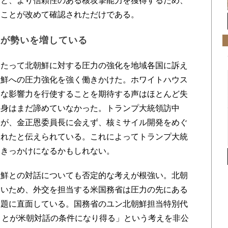
うと、より信頼性のある核攻撃能力を獲得するため、
ることが改めて確認されただけである。
派が勢いを増している
たって北朝鮮に対する圧力の強化を地域各国に訴え
朝鮮への圧力強化を強く働きかけた。ホワイトハウス
的な影響力を行使することを期待する声はほとんど失
自身はまだ諦めていなかった。トランプ大統領訪中
たが、金正恩委員長に会えず、核ミサイル開発をめぐ
られたと伝えられている。これによってトランプ大統
すきっかけになるかもしれない。
鮮との対話についても否定的な考えが根強い。北朝
ないため、外交を担当する米国務省は圧力の先にある
課題に直面している。国務省のユン北朝鮮担当特別代
ことが米朝対話の条件になり得る」という考えを非公