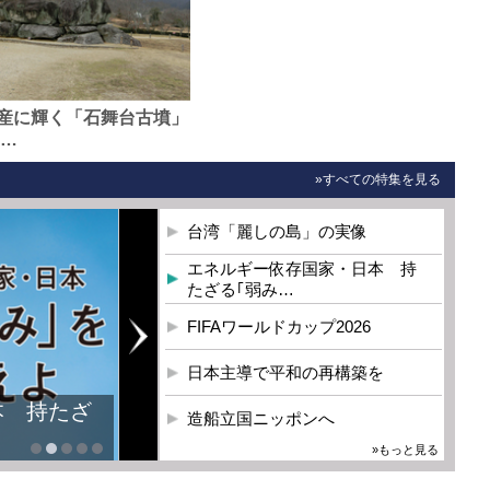
産に輝く「石舞台古墳」
0…
»すべての特集を見る
台湾「麗しの島」の実像
エネルギー依存国家・日本 持
たざる｢弱み…
FIFAワールドカップ2026
日本主導で平和の再構築を
本 持たざ
造船立国ニッポンへ
»もっと見る