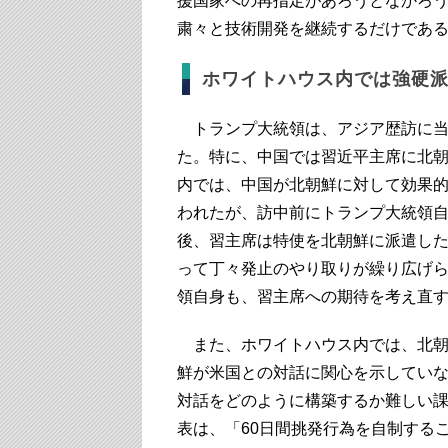
援国家への再指定があろうとなかろ
粛々と技術開発を継続するだけであ
ホワイトハウス内では強硬
トランプ大統領は、アジア歴訪に当
た。特に、中国では習近平主席に北
内では、中国が北朝鮮に対して効果
われたが、訪中前にトランプ大統領
後、習主席は特使を北朝鮮に派遣し
って丁々発止のやり取りが繰り広げ
領自身も、習主席への期待を考え直
また、ホワイトハウス内では、北朝
鮮が米国との対話に関心を示してい
対話をどのように構築するか難しい
表は、「60日間挑発行為を自制する