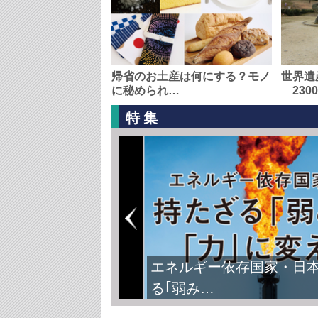
帰省のお土産は何にする？モノ
世界遺
に秘められ…
230
特集
エネルギー依存国家・日
る｢弱み…