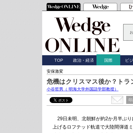
TOP
政治・経済
ビ
国際
安保激変
危機はクリスマス後か？トラ
小谷哲男
（ 明海大学外国語学部教授）
印
29日未明、北朝鮮が約2か月半ぶり
上げるロフテッド軌道で大陸間弾道ミ