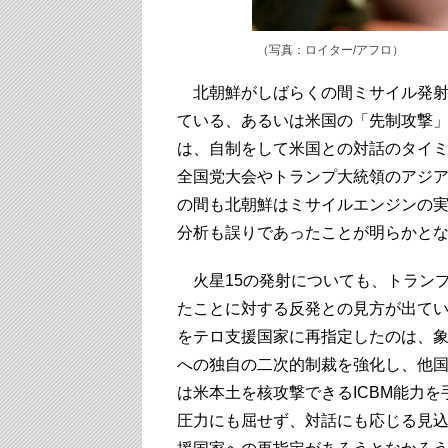
（写真：ロイター/アフロ）
北朝鮮がしばらくの間ミサイル発射
ている、あるいは米国の「先制攻撃
は、自制をして米国との対話のタイ
全国党大会やトランプ大統領のアジ
の間も北朝鮮はミサイルエンジンの
分析も誤りであったことが明らかと
火星15の発射についても、トランプ
たことに対する反発との見方が出て
をテロ支援国家に再指定したのは、
への独自の二次的制裁を強化し、他
は米本土を核攻撃できるICBM能力
圧力にも屈せず、対話にも応じる見