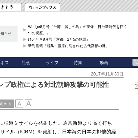
Wedge8月号『台湾「麗しの島」の実像 日台新時代を拓く「3
つの視座」』
お知らせ
ひととき8月号『京都 2と5の物語』
新刊書籍『飛鳥・藤原に隠された古代宮都の謎』
ジネス
社会
ライフ
特集
動画
2017年11月30日
ンプ政権による対北朝鮮攻撃の可能性
刷画面
に弾道ミサイルを発射した。通常軌道より高く打ち
サイル（ICBM）を発射し、日本海の日本の排他的経