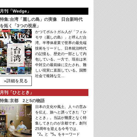
月刊「Wedge」
特集:台湾「麗しの島」の実像 日台新時代
を拓く「3つの視座」
かつてポルトガル人が「フォル
モサ（麗しの島）」と呼んだ台
湾。半導体産業で世界の最先端
技術をリードし、日本統治時代
の記憶も、歴史の一部として内
包している。一方で、現在は米
中対立の最前線に立たされ、難
しい現実に直面している。国際
社会で複雑な立…
»詳細を見る
月刊「ひととき」
特集:京都 2と5の物語
日本の文化や風土、人々の営み
を伝え、旅へと誘ってきた「ひ
ととき」。当誌が幾度となく特
集してきたのが京都です。創刊
25周年を迎える今号では、
〝2〟と〝5〟をキーワード