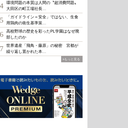
環境問題の本質は人間の〝超消費問題〟
4
大田区の町工場社長…
「ガイドライン＝安全」ではない、生食
5
用鶏肉の衛生基準策…
高校野球の歴史を彩ったPL学園はなぜ廃
6
部したのか
世界遺産「飛鳥・藤原」の秘密 宮都が
7
繰り返し置かれた本…
»もっと見る