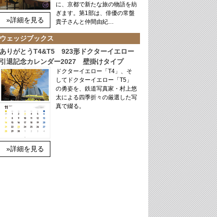
に、京都で新たな旅の物語を紡
ぎます。第1部は、俳優の常盤
»詳細を見る
貴子さんと仲間由紀…
ウェッジブックス
ありがとうT4&T5 923形ドクターイエロー
引退記念カレンダー2027 壁掛けタイプ
ドクターイエロー「T4」、そ
してドクターイエロー「T5」
の勇姿を、鉄道写真家・村上悠
太による四季折々の厳選した写
真で綴る。
»詳細を見る