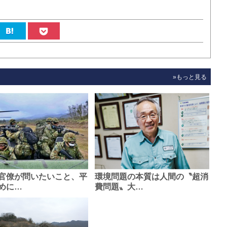
»もっと見る
官僚が問いたいこと、平
環境問題の本質は人間の〝超消
めに…
費問題〟大…