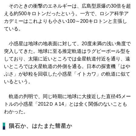
そのときの衝撃のエネルギーは、広島型原爆の30倍を超
える約500キロトンだったという。一方で、ロシア科学ア
カデミーはこれよりも小さい100～200キロトンと主張し
ている。
小惑星は地球の地表面に対して、20度未満の浅い角度で
突入してきた。地球に至る推定軌道はラグビーボール型を
しており、太陽に近いところでは金星軌道付近を通り、遠
いところでは火星軌道の外側を通る。日本の探査機「はや
ぶさ」が砂粒を回収した小惑星「イトカワ」の軌道に似て
いるという。
軌道の判明で、同じ時期に地球に大接近した直径45メー
トルの小惑星「2012ＤＡ14」とは全く関係のないことも
わかった。
隕石か、はたまた彗星か