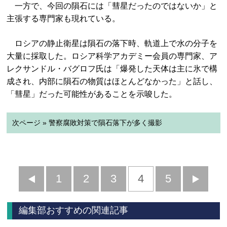
一方で、今回の隕石には「彗星だったのではないか」と
主張する専門家も現れている。
ロシアの静止衛星は隕石の落下時、軌道上で水の分子を
大量に採取した。ロシア科学アカデミー会員の専門家、ア
レクサンドル・バグロフ氏は「爆発した天体は主に氷で構
成され、内部に隕石の物質はほとんどなかった」と話し、
「彗星」だった可能性があることを示唆した。
次ページ » 警察腐敗対策で隕石落下が多く撮影
前
1
2
3
4
5
へ
へ
編集部おすすめの関連記事