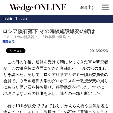
8/8(土)
Inside Russia
ロシア隕石落下 その時核施設爆発の街は
「アメリカの新兵器？」「旅客機の爆発？」
関屋泉美
2013/02/23
この日の午後、通報を受けて湖にやってきた軍や研究者
が、この激突後に湖面にできた直径8メートルの穴のまわ
りを調べた。そして、ロシア科学アカデミー隕石委員会の
会員で、ウラル連邦大学のグロホフスキー教授が穴の周り
にあった黒い石を持ち帰り、科学鑑定を行った。すぐに、
地球にはない石の特徴を示し、隕石の一部と断定した。
石は10％が鉄分でできており、かんらん石や亜流酸塩も
含んでいた。そして、教授は「この石は『普通コンドライ