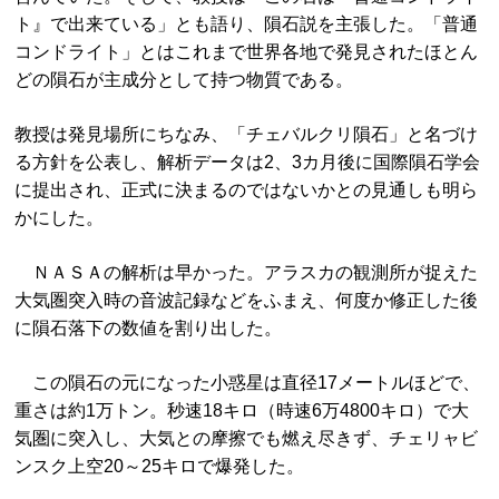
ト』で出来ている」とも語り、隕石説を主張した。「普通
コンドライト」とはこれまで世界各地で発見されたほとん
どの隕石が主成分として持つ物質である。
教授は発見場所にちなみ、「チェバルクリ隕石」と名づけ
る方針を公表し、解析データは2、3カ月後に国際隕石学会
に提出され、正式に決まるのではないかとの見通しも明ら
かにした。
ＮＡＳＡの解析は早かった。アラスカの観測所が捉えた
大気圏突入時の音波記録などをふまえ、何度か修正した後
に隕石落下の数値を割り出した。
この隕石の元になった小惑星は直径17メートルほどで、
重さは約1万トン。秒速18キロ（時速6万4800キロ）で大
気圏に突入し、大気との摩擦でも燃え尽きず、チェリャビ
ンスク上空20～25キロで爆発した。