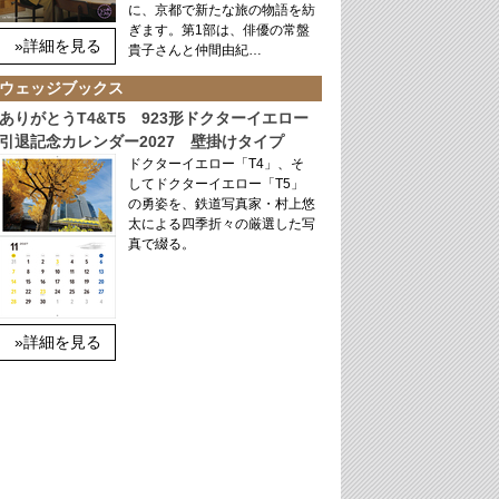
に、京都で新たな旅の物語を紡
ぎます。第1部は、俳優の常盤
»詳細を見る
貴子さんと仲間由紀…
ウェッジブックス
ありがとうT4&T5 923形ドクターイエロー
引退記念カレンダー2027 壁掛けタイプ
ドクターイエロー「T4」、そ
してドクターイエロー「T5」
の勇姿を、鉄道写真家・村上悠
太による四季折々の厳選した写
真で綴る。
»詳細を見る