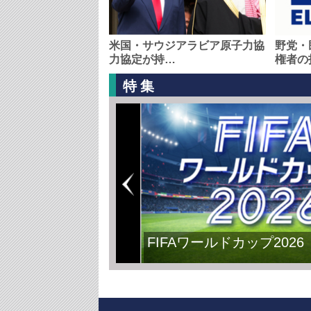
米国・サウジアラビア原子力協
野党・
力協定が持…
権者の
特集
FIFAワールドカップ2026