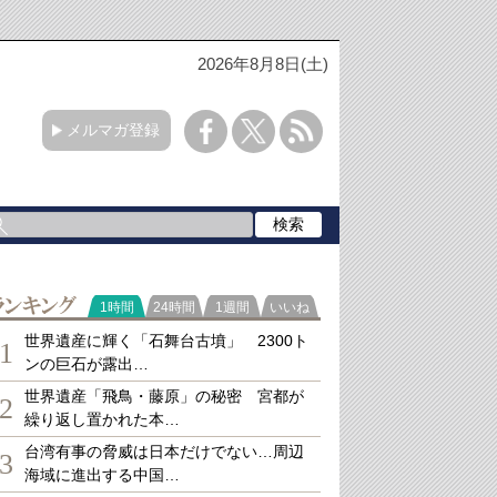
2026年8月8日(土)
メルマガ登録
ランキング
1時間
24時間
1週間
いいね
世界遺産に輝く「石舞台古墳」 2300ト
1
ンの巨石が露出…
世界遺産「飛鳥・藤原」の秘密 宮都が
2
繰り返し置かれた本…
台湾有事の脅威は日本だけでない…周辺
3
海域に進出する中国…