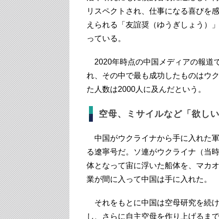
リスペクトされ、仕事になる喜びを
えられる「友誼奨（ゆうぎしょう）
っている。
2020年時点の中国メディアの報道
れ、その中で最も成功したものはウ
た人数は2000人に及んだという。
空母、ミサイルなど「欲し
中国がウクライナから手に入れた軍
る遼寧号だ。ソ連がウクライナ（当
体となって宙に浮いた船体を、マカ
業が間に入って中国は手に入れた。
それをもとに中国は空母研究を続け
し、さらに自主空母を作り上げるま