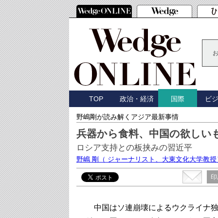
TOP
政治・経済
ビ
国際
野嶋剛が読み解くアジア最新事情
兵器から食料、中国の欲しい
ロシア支持との板挟みの習近平
野嶋 剛
（ ジャーナリスト、大東文化大学教授
印
中国はソ連崩壊によるウクライナ独立