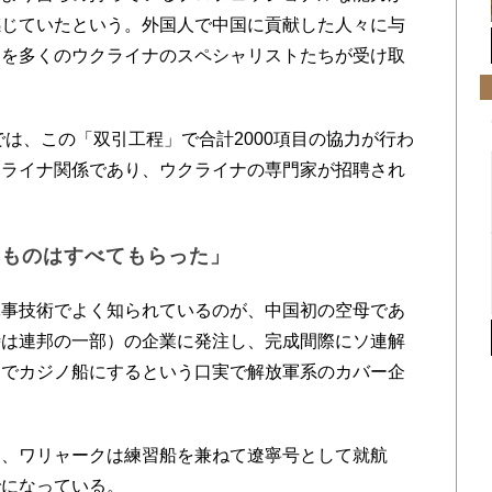
感じていたという。外国人で中国に貢献した人々に与
」を多くのウクライナのスペシャリストたちが受け取
では、この「双引工程」で合計2000項目の協力が行わ
クライナ関係であり、ウクライナの専門家が招聘され
いものはすべてもらった」
事技術でよく知られているのが、中国初の空母であ
時は連邦の一部）の企業に発注し、完成間際にソ連解
オでカジノ船にするという口実で解放軍系のカバー企
、ワリャークは練習船を兼ねて遼寧号として就航
でになっている。