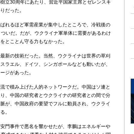
樹立30周年にあたり、習近平国家主席とゼレンスキ
かりだった。
ばれるほど軍需産業が集中したところで、冷戦後の
きついだ。だが、ウクライナ軍単体に需要があるわけ
業をとことん守る力もなかった。
最新の技術だった。当然、ウクライナは世界の草刈
イスラエル、ドイツ、シンガポールなども動いたが、
テージがあった。
流で積み上げた人的ネットワークだ。中国はソ連と
あり、中国の研究者とウクライナの研究者との間で分
人脈が、中国政府の要望でフルに動員され、ウクライ
ある。
安門事件で悪名を響かせたが、李鵬はエネルギーや