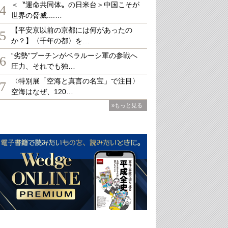
＜〝運命共同体〟の日米台＞中国こそが
4
世界の脅威....…
【平安京以前の京都には何があったの
5
か？】〈千年の都〉を…
“劣勢”プーチンがベラルーシ軍の参戦へ
6
圧力、それでも独…
〈特別展「空海と真言の名宝」で注目〉
7
空海はなぜ、120…
»もっと見る