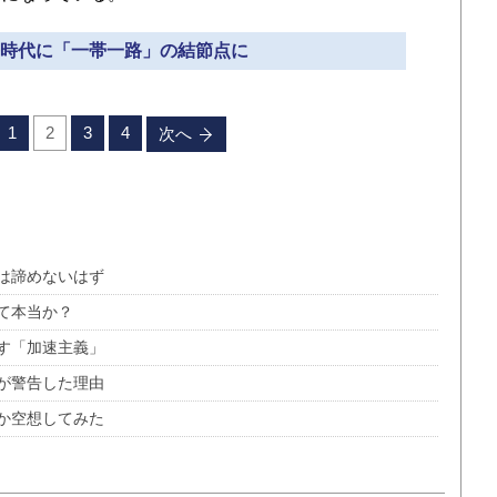
近平時代に「一帯一路」の結節点に
1
2
3
4
次へ
は諦めないはず
て本当か？
す「加速主義」
が警告した理由
か空想してみた