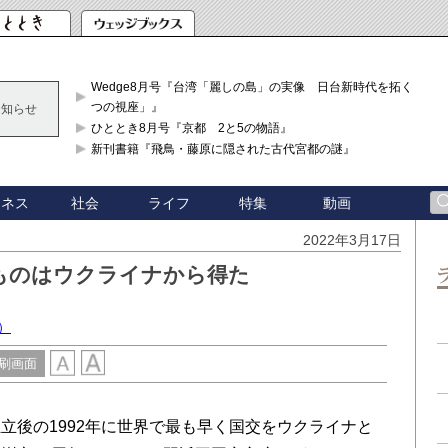
Wedge8月号『台湾「麗しの島」の実像 日台新時代を拓く「3
つの視座」』
お知らせ
ひととき8月号『京都 2と5の物語』
新刊書籍『飛鳥・藤原に隠された古代宮都の謎』
ジネス
社会
ライフ
特集
動画
2022年3月17日
ものはウクライナから得た
）
刷画面
後の1992年に世界で最も早く国交をウクライナと