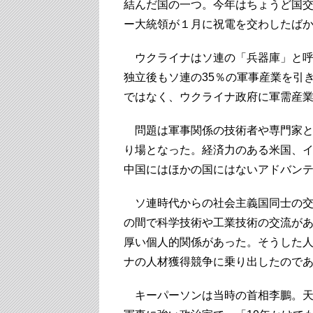
結んだ国の一つ。今年はちょうど国交
ー大統領が１月に祝電を交わしたば
ウクライナはソ連の「兵器庫」と呼
独立後もソ連の35％の軍事産業を引
ではなく、ウクライナ政府に軍需産
問題は軍事関係の技術者や専門家と
り場となった。経済力のある米国、
中国にはほかの国にはないアドバン
ソ連時代からの社会主義国同士の交
の間で科学技術や工業技術の交流が
厚い個人的関係があった。そうした
ナの人材獲得競争に乗り出したので
キーパーソンは当時の首相李鵬。天