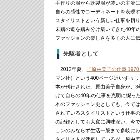
手作りの服から既製服が装いの主流に
自らの感性でコーディネートを表現
スタイリストという新しい仕事を切
未踏の道を踏み分け築いてきた40年
ファッションの楽しさを多くの人に
先駆者として
2012年夏、
『原由美子の仕事 197
マン社）という400ページ近いずっ
本が刊行された。原由美子自身が、3
けて自らの40年の仕事を克明に綴っ
本のファッション史としても、今で
されているスタイリストという仕事の
の記録としても大変に興味深い。今
ョンのみならず生活一般まで多岐に
タイリストが活躍しているが、原由