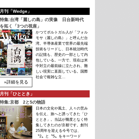
月刊「Wedge」
特集:台湾「麗しの島」の実像 日台新時代
を拓く「3つの視座」
かつてポルトガル人が「フォル
モサ（麗しの島）」と呼んだ台
湾。半導体産業で世界の最先端
技術をリードし、日本統治時代
の記憶も、歴史の一部として内
包している。一方で、現在は米
中対立の最前線に立たされ、難
しい現実に直面している。国際
社会で複雑な立…
»詳細を見る
月刊「ひととき」
特集:京都 2と5の物語
日本の文化や風土、人々の営み
を伝え、旅へと誘ってきた「ひ
ととき」。当誌が幾度となく特
集してきたのが京都です。創刊
25周年を迎える今号では、
〝2〟と〝5〟をキーワード