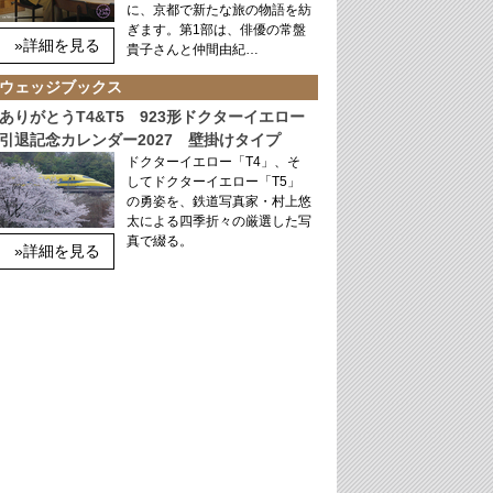
に、京都で新たな旅の物語を紡
ぎます。第1部は、俳優の常盤
»詳細を見る
貴子さんと仲間由紀…
ウェッジブックス
ありがとうT4&T5 923形ドクターイエロー
引退記念カレンダー2027 壁掛けタイプ
ドクターイエロー「T4」、そ
してドクターイエロー「T5」
の勇姿を、鉄道写真家・村上悠
太による四季折々の厳選した写
真で綴る。
»詳細を見る