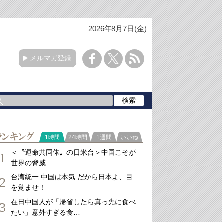
2026年8月7日(金)
メルマガ登録
ランキング
1時間
24時間
1週間
いいね
＜〝運命共同体〟の日米台＞中国こそが
1
世界の脅威....…
台湾統一 中国は本気 だから日本よ、目
2
を覚ませ！
在日中国人が「帰省したら真っ先に食べ
3
たい」意外すぎる食…