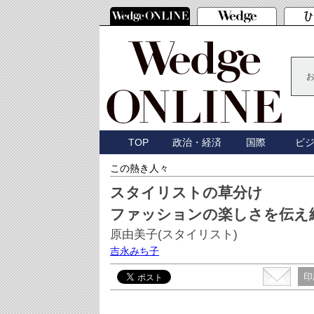
TOP
政治・経済
国際
ビ
この熱き人々
スタイリストの草分け
ファッションの楽しさを伝え
原由美子(スタイリスト)
吉永みち子
印