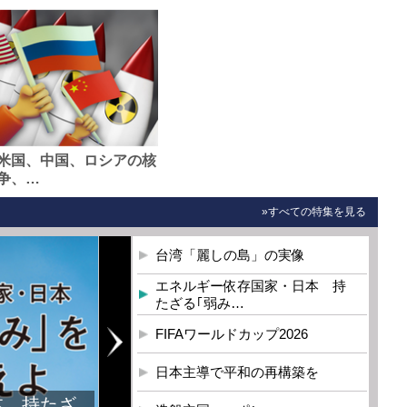
米国、中国、ロシアの核
争、…
»すべての特集を見る
台湾「麗しの島」の実像
エネルギー依存国家・日本 持
たざる｢弱み…
FIFAワールドカップ2026
日本主導で平和の再構築を
本 持たざ