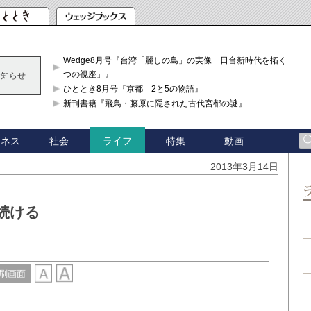
Wedge8月号『台湾「麗しの島」の実像 日台新時代を拓く「3
つの視座」』
お知らせ
ひととき8月号『京都 2と5の物語』
新刊書籍『飛鳥・藤原に隠された古代宮都の謎』
ジネス
社会
特集
動画
ライフ
2013年3月14日
続ける
刷画面