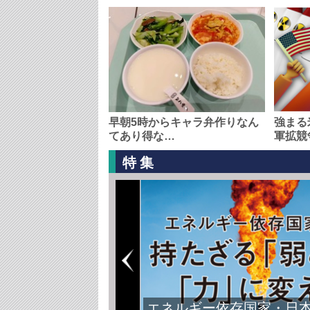
早朝5時からキャラ弁作りなん
強まる
てあり得な…
軍拡競
特集
エネルギー依存国家・日