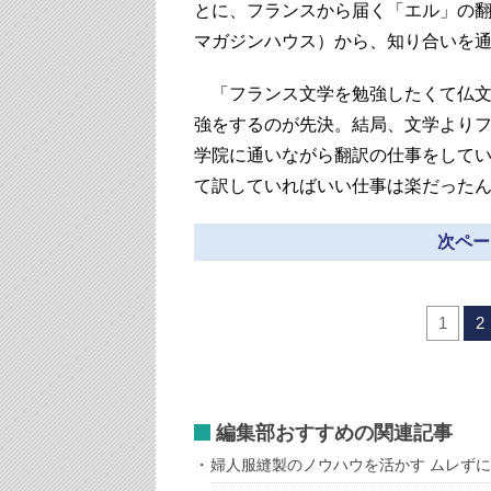
とに、フランスから届く「エル」の
マガジンハウス）から、知り合いを
「フランス文学を勉強したくて仏文
強をするのが先決。結局、文学より
学院に通いながら翻訳の仕事をして
て訳していればいい仕事は楽だった
次ペー
1
2
編集部おすすめの関連記事
婦人服縫製のノウハウを活かす ムレず