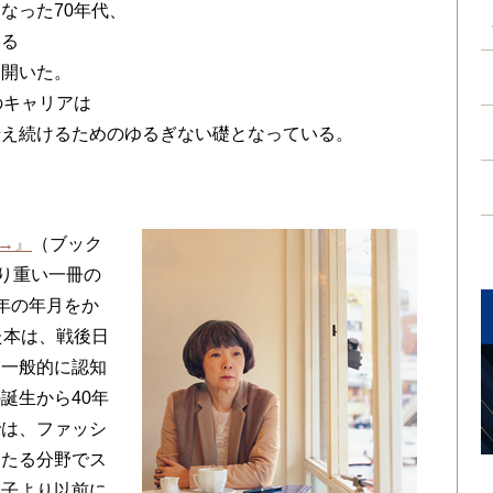
なった70年代、
する
り開いた。
のキャリアは
伝え続けるためのゆるぎない礎となっている。
0→』
（ブック
しり重い一冊の
年の年月をか
た本は、戦後日
は一般的に認知
誕生から40年
では、ファッシ
わたる分野でス
美子より以前に