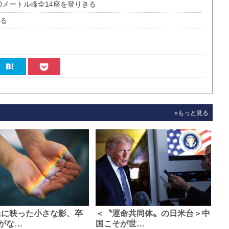
0メートル峰全14座を登りきる
わる
»もっと見る
像に映った小さな影、卒
＜〝運命共同体〟の日米台＞中
がな…
国こそが世…