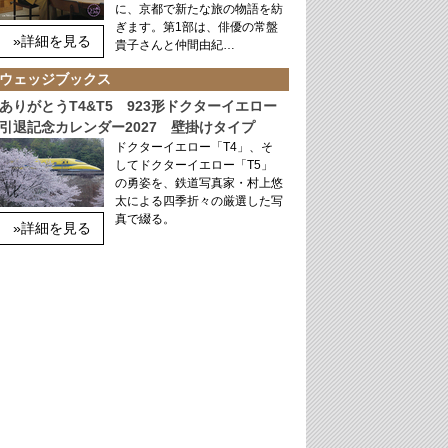
に、京都で新たな旅の物語を紡
ぎます。第1部は、俳優の常盤
»詳細を見る
貴子さんと仲間由紀…
ウェッジブックス
ありがとうT4&T5 923形ドクターイエロー
引退記念カレンダー2027 壁掛けタイプ
ドクターイエロー「T4」、そ
してドクターイエロー「T5」
の勇姿を、鉄道写真家・村上悠
太による四季折々の厳選した写
真で綴る。
»詳細を見る