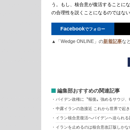
う。もし、核合意が復活することに
の合理性を説くことになるのではな
Facebook
でフォロー
▲「Wedge ONLINE」の
新着記事
な
編集部おすすめの関連記事
バイデン政権に〝報復〟強めるサウジ、U
中露イランの急接近 これから世界で起
イラン核合意復活へバイデンへ迫られる
イランを止めるのは核合意改訂版しかな