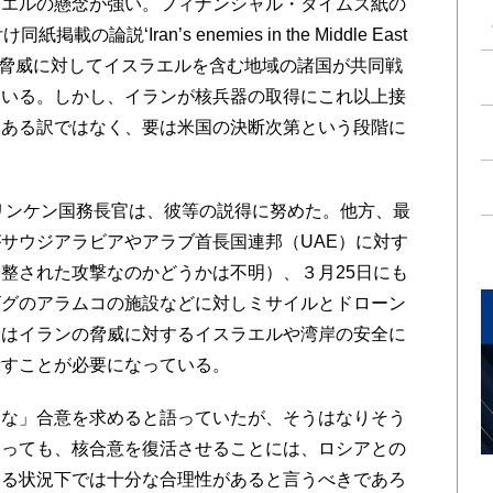
エルの懸念が強い。フィナンシャル・タイムズ紙の
説‘Iran’s enemies in the Middle East
て、イランの脅威に対してイスラエルを含む地域の諸国が共同戦
ている。しかし、イランが核兵器の取得にこれ以上接
にある訳ではなく、要は米国の決断次第という段階に
リンケン国務長官は、彼等の説得に努めた。他方、最
サウジアラビアやアラブ首長国連邦（UAE）に対す
整された攻撃なのかどうかは不明）、３月25日にも
ビグのアラムコの施設などに対しミサイルとドローン
国はイランの脅威に対するイスラエルや湾岸の安全に
示すことが必要になっている。
な」合意を求めると語っていたが、そうはなりそう
あっても、核合意を復活させることには、ロシアとの
ある状況下では十分な合理性があると言うべきであろ