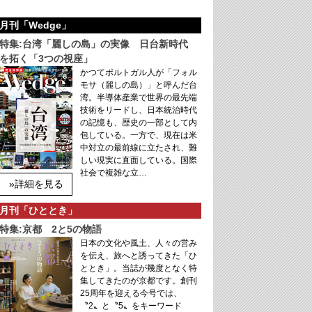
月刊「Wedge」
特集:台湾「麗しの島」の実像 日台新時代
を拓く「3つの視座」
かつてポルトガル人が「フォル
モサ（麗しの島）」と呼んだ台
湾。半導体産業で世界の最先端
技術をリードし、日本統治時代
の記憶も、歴史の一部として内
包している。一方で、現在は米
中対立の最前線に立たされ、難
しい現実に直面している。国際
社会で複雑な立…
»詳細を見る
月刊「ひととき」
特集:京都 2と5の物語
日本の文化や風土、人々の営み
を伝え、旅へと誘ってきた「ひ
ととき」。当誌が幾度となく特
集してきたのが京都です。創刊
25周年を迎える今号では、
〝2〟と〝5〟をキーワード