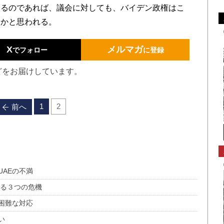
なるのであれば、議会に対しても、バイデン政権はこ
いかと思われる。
X
メルマガ
でフォロー
に登録
どをお届けしています。
1
2
前へ
AEの不満
きる３つの危機
困難な対応
い