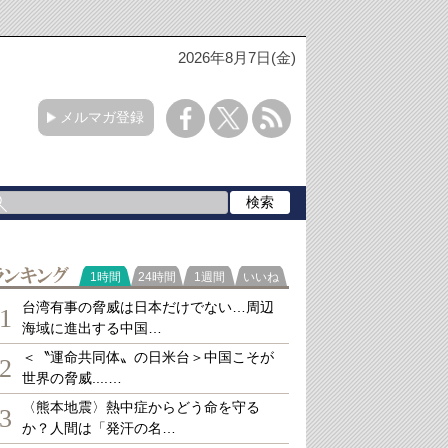
2026年8月7日(金)
メルマガ登録
ランキング
1時間
24時間
1週間
いいね
台湾有事の脅威は日本だけでない…周辺
1
海域に進出する中国…
＜〝運命共同体〟の日米台＞中国こそが
2
世界の脅威....…
〈熊本地震〉熱中症からどう命を守る
3
か？人間は「発汗の名…