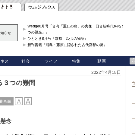
Wedge8月号『台湾「麗しの島」の実像 日台新時代を拓く「3
つの視座」』
お知らせ
ひととき8月号『京都 2と5の物語』
新刊書籍『飛鳥・藤原に隠された古代宮都の謎』
ジネス
社会
ライフ
特集
動画
2022年4月15日
る３つの難問
刷画面
つ懸念