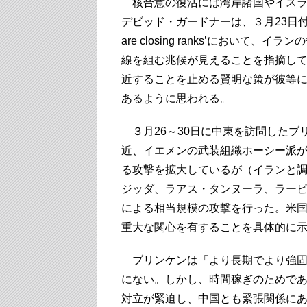
核合意の復活には湾岸諸国やイスラ
デビッド・ガードナーは、３月23日付け同紙掲載の論
are closing ranks’におい
線を組む兆候が見えることを指摘し
近することを止める賢明な策が彼等
あるように思われる。
３月26～30日に中東を訪問したブ
近、イエメンの武装組織ホーシー派が
る攻撃を拡大しているが（イランと調
ジッダ、ラアス・タンヌーラ、ラー
による相当規模の攻撃を行った。米
重大な関心を有することを具体的に
ブリンケンは「より長期でより強固
にない。しかし、時間稼ぎのためで
対立が緊迫し、中国とも緊張関係に