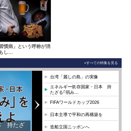
習慣病」という呼称が消
もし…
»すべての特集を見る
台湾「麗しの島」の実像
エネルギー依存国家・日本 持
たざる｢弱み…
FIFAワールドカップ2026
日本主導で平和の再構築を
本 持たざ
造船立国ニッポンへ