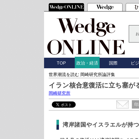
TOP
国際
ビ
政治・経済
世界潮流を読む 岡崎研究所論評集
イラン核合意復活に立ち塞が
岡崎研究所
印
湾岸諸国やイスラエルが持