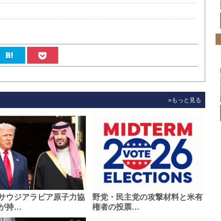
»もっと見る
サウジアラビア原子力協
野党・民主党の攻撃材料と米有
が持…
権者の投票…