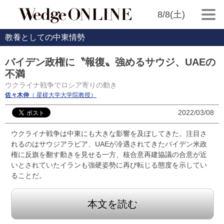
8/8(土)
教養としての中東情勢
バイデン政権に〝報復〟強めるサウジ、UAEの
不満
ウクライナ戦争でロシア寄りの動き
佐々木伸
（ 星槎大学大学院教授）
2022/03/08
ウクライナ戦争は中東にも大きな影響を及ぼしてきた。注目さ
れるのはサウジアラビア、UAEが冷遇されてきたバイデン米政
権に反旗を翻す動きを見せる一方、核合意再建協議の合意が近
いとされていたイランも強硬姿勢に再び転じる態度を示してい
ることだ。
本文を読む