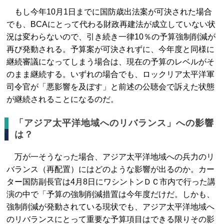
もし今年10月1日までに国防歳出法案が可決された場合
でも、BCAにとって代わる財政再建法が成立していない状
況は変わらないので、引き続き一律10％の予算強制削減が
再び発動される。予算案が可決されずに、今年度と同様に
継続審議になってしまう場合は、現在の予算のレベルがそ
のまま継続する。いずれの場合でも、ロックリア太平洋軍
司令官が「悪影響を及ぼす」と前述の公聴会で訴えた状態
が継続されることになるのだ。
「アジア太平洋地域へのリバランス」への影響
は？
万が一そうなった場合、アジア太平洋地域への兵力のリ
バランス（再配置）にはどのような影響が出るのか。カー
ター国防副長官は4月8日にワシントンＤＣ市内で行った講
演の中で「予算の強制削減措置は今年度だけだ。しかも、
強制削減が発動されている現状でも、アジア太平洋地域へ
のリバランスにとって重要な予算項目はできる限りその影