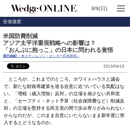
8/9(日)
安保激変
米国防費削減
アジア太平洋重視戦略への影響は？
「おんぶに抱っこ」の日本に問われる覚悟
辰巳由紀
（ 米スティムソン・センター日本部長）
2013/04/19
ところが、これまでのところ、ホワイトハウスと議会
で、新たな財政再建策を巡る合意に近づいている気配はな
い。「増税（歳入増加）反対」の立場を崩さない共和党
と、「セーフティ・ネット予算（社会保障費など）削減反
対」の立場を堅持する民主党の間で歩み寄りがみられない
からなのだが、このまま合意にいたらないまま新年度に突
入するとどうなるのか。