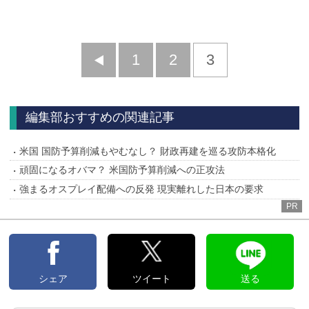
前
1
2
3
へ
編集部おすすめの関連記事
米国 国防予算削減もやむなし？ 財政再建を巡る攻防本格化
頑固になるオバマ？ 米国防予算削減への正攻法
強まるオスプレイ配備への反発 現実離れした日本の要求
PR
シェア
ツイート
送る