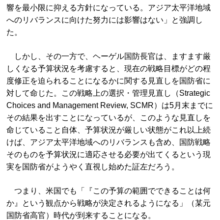
響を最小限に抑える方針になっている。アジア太平洋地域
へのリバランスに向けた努力には影響はない」と強調し
た。
しかし、その一方で、ヘーゲル国防長官は、ますます厳
しくなる予算状況を考慮すると、現在の戦略目標がどの程
度修正を迫られることになるかに関する見直しを国防省に
対して命じた。この戦略上の選択・管理見直し（Strategic
Choices and Management Review, SCMR）は5月末までに
その結果を出すことになっているが、このような見直しを
命じていること自体、予算状況が厳しい状態がこれ以上続
けば、アジア太平洋地域へのリバランスも含め、国防戦略
そのものを予算状況に適応させる必要が出てくるという現
実を国防省がようやく直視し始めた証左だろう。
つまり、米国でも「『この予算の範囲でできることは何
か』という観点から戦略が決定されるようになる」（某元
国防省高官）時代が到来することになる。