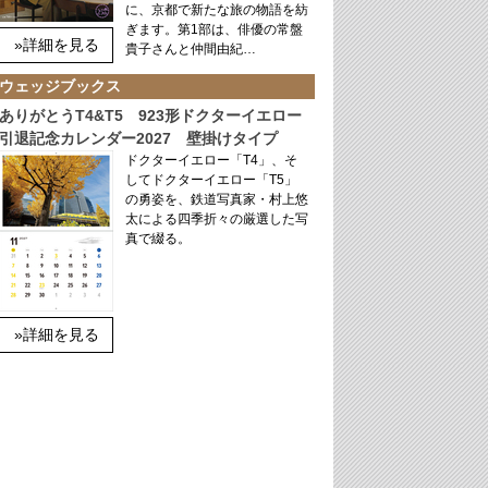
に、京都で新たな旅の物語を紡
ぎます。第1部は、俳優の常盤
»詳細を見る
貴子さんと仲間由紀…
ウェッジブックス
ありがとうT4&T5 923形ドクターイエロー
引退記念カレンダー2027 壁掛けタイプ
ドクターイエロー「T4」、そ
してドクターイエロー「T5」
の勇姿を、鉄道写真家・村上悠
太による四季折々の厳選した写
真で綴る。
»詳細を見る