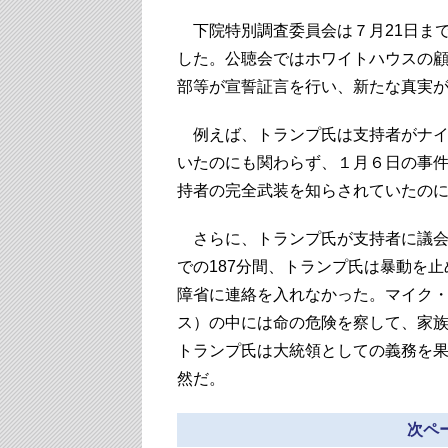
下院特別調査委員会は７月21日ま
した。公聴会ではホワイトハウスの
部等が宣誓証言を行い、新たな真実
例えば、トランプ氏は支持者がナイ
いたのにも関わらず、１月６日の事
持者の完全武装を知らされていたの
さらに、トランプ氏が支持者に議会
での187分間、トランプ氏は暴動を
障省に連絡を入れなかった。マイク
ス）の中には命の危険を察して、家
トランプ氏は大統領としての義務を
然だ。
次ペー