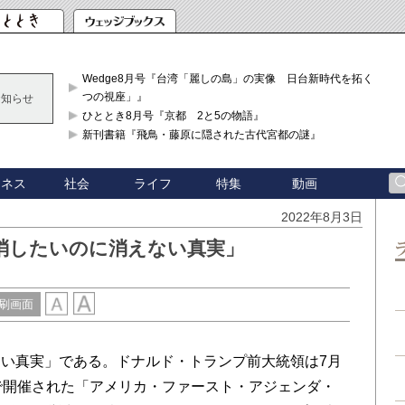
Wedge8月号『台湾「麗しの島」の実像 日台新時代を拓く「3
つの視座」』
お知らせ
ひととき8月号『京都 2と5の物語』
新刊書籍『飛鳥・藤原に隠された古代宮都の謎』
ジネス
社会
ライフ
特集
動画
2022年8月3日
消したいのに消えない真実」
刷画面
い真実」である。ドナルド・トランプ前大統領は7月
で開催された「アメリカ・ファースト・アジェンダ・