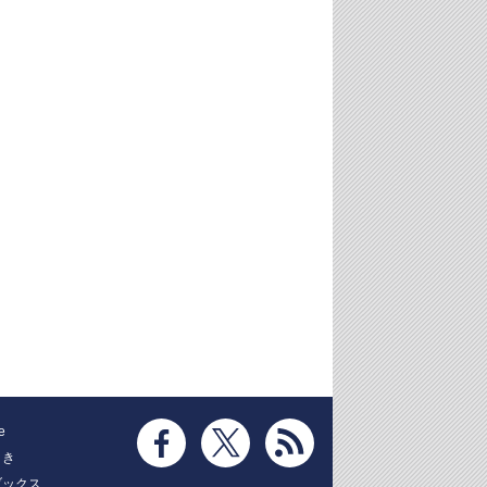
e
とき
ブックス