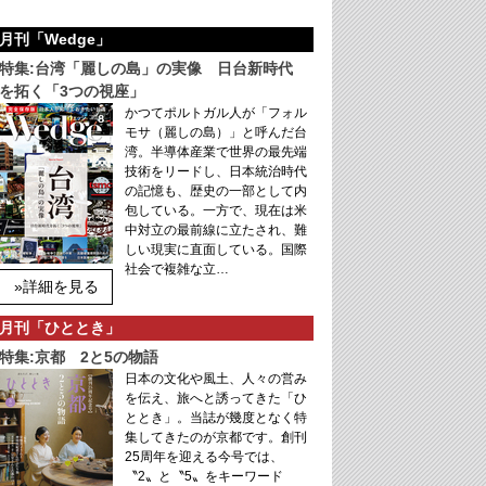
月刊「Wedge」
特集:台湾「麗しの島」の実像 日台新時代
を拓く「3つの視座」
かつてポルトガル人が「フォル
モサ（麗しの島）」と呼んだ台
湾。半導体産業で世界の最先端
技術をリードし、日本統治時代
の記憶も、歴史の一部として内
包している。一方で、現在は米
中対立の最前線に立たされ、難
しい現実に直面している。国際
社会で複雑な立…
»詳細を見る
月刊「ひととき」
特集:京都 2と5の物語
日本の文化や風土、人々の営み
を伝え、旅へと誘ってきた「ひ
ととき」。当誌が幾度となく特
集してきたのが京都です。創刊
25周年を迎える今号では、
〝2〟と〝5〟をキーワード