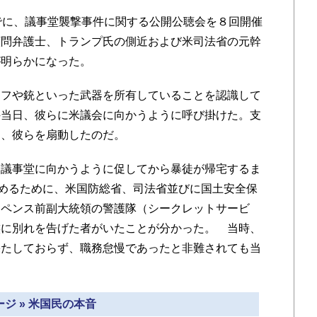
でに、議事堂襲撃事件に関する公開公聴会を８回開催
顧問弁護士、トランプ氏の側近および米司法省の元幹
が明らかになった。
フや銃といった武器を所有していることを認識して
件当日、彼らに米議会に向かうように呼び掛けた。支
に、彼らを扇動したのだ。
議事堂に向かうように促してから暴徒が帰宅するま
止めるために、米国防総省、司法省並びに国土安全保
・ペンス前副大統領の警護隊（シークレットサービ
族に別れを告げた者がいたことが分かった。 当時、
果たしておらず、職務怠慢であったと非難されても当
ジ » 米国民の本音