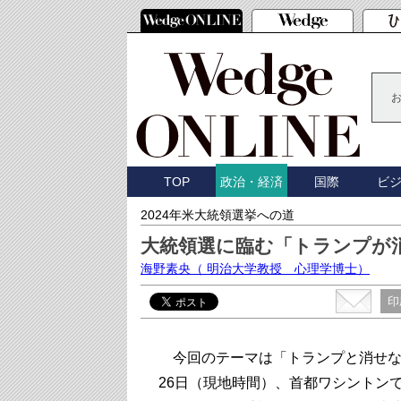
TOP
国際
ビ
政治・経済
2024年米大統領選挙への道
大統領選に臨む「トランプが
海野素央
（ 明治大学教授 心理学博士）
印
今回のテーマは「トランプと消せな
26日（現地時間）、首都ワシントン