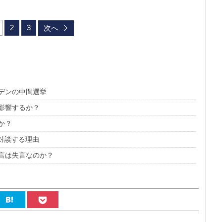
2
3
次へ
デンの中間選挙
影響するか？
か？
対談する理由
言は失言なのか？