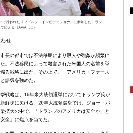
ターで行われたリブゴルフ・インビテーショナルに参加したトラン
で応える（AP/AFLO）
合わせ
市長の都市では不法移民により殺人や強姦が頻繁に
した。不法移民によって殺害された米国人の名前を挙
を煽る戦略に出た。その上で、「アメリカ・ファース
」と語気を強めた。
挙戦略は、16年米大統領選挙においてトランプ氏が
新鮮味に欠ける。20年大統領選挙では、ジョー・バ
感染拡大の中で、「トランプのアメリカは安全か」と
「安全」に焦点を当てた。