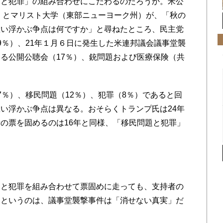
と犯罪」の組み合わせにこだわるのだろうか。米公
S）とマリスト大学（東部ニューヨーク州）が、「秋の
思い浮かぶ争点は何ですか」と尋ねたところ、民主党
9％）、21年１月６日に発生した米連邦議会議事堂襲
る公開公聴会（17％）、銃問題および医療保険（共
％）、移民問題（12％）、犯罪（8％）であると回
い浮かぶ争点は異なる。おそらくトランプ氏は24年
の票を固めるのは16年と同様、「移民問題と犯罪」
と犯罪を組み合わせて票固めに走っても、支持者の
。というのは、議事堂襲撃事件は「消せない真実」だ