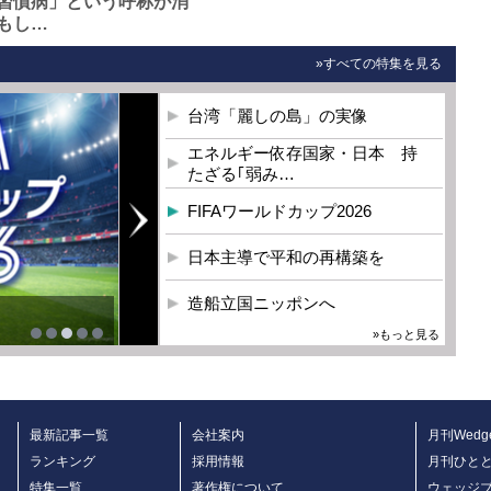
習慣病」という呼称が消
もし…
»すべての特集を見る
台湾「麗しの島」の実像
エネルギー依存国家・日本 持
たざる｢弱み…
FIFAワールドカップ2026
日本主導で平和の再構築を
造船立国ニッポンへ
»もっと見る
最新記事一覧
会社案内
月刊Wedg
ランキング
採用情報
月刊ひと
特集一覧
著作権について
ウェッジ