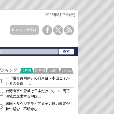
2026年8月7日(金)
メルマガ登録
ランキング
1時間
24時間
1週間
いいね
＜〝運命共同体〟の日米台＞中国こそが
1
世界の脅威....…
台湾有事の脅威は日本だけでない…周辺
2
海域に進出する中国…
米国・サウジアラビア原子力協力協定が
3
持つ懸念…不明瞭な…