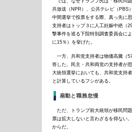
では、なぜトランプ氏は「移民問題
共放送（NPR）、公共テレビ（PB
中間選挙で投票をする際、真っ先に
支持者はトップ３に人工妊娠中絶（2
撃事件を巡る下院特
別調査委員会によ
に15％）を挙げた。
一方、共和党支持者は物価高騰（57
答した。民主・共和両党の支持者が思
大統領選挙においても、共和党支持者
と計算しているフシがある。
扇動と職務怠慢
ただ、トランプ前大統領が移民問題
票は拡大しないと言わざるを得ない
からだ。