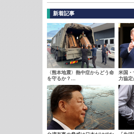
新着記事
〈熊本地震〉熱中症からどう命
米国・
を守るか？…
力協定