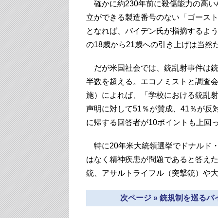
確かに約230年前に殺傷能力の高い
立ができる製造番号のない「ゴース
となれば、バイデン氏が指摘するよ
の18歳から21歳への引き上げは当然
だが米国社会では、銃乱射事件は銃
半数を超える。エコノミストと調査会社
施）によれば、「学校における銃乱
声明に対して51％が賛成、41％が
に帰する回答者が10ポイントも上回
特に20年米大統領選挙でドナルド・
はなく精神疾患が問題であると答えた
銃、アサルトライフル（突撃銃）や
次ページ » 銃規制を巡る