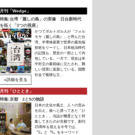
月刊「Wedge」
特集:台湾「麗しの島」の実像 日台新時代
を拓く「3つの視座」
かつてポルトガル人が「フォル
モサ（麗しの島）」と呼んだ台
湾。半導体産業で世界の最先端
技術をリードし、日本統治時代
の記憶も、歴史の一部として内
包している。一方で、現在は米
中対立の最前線に立たされ、難
しい現実に直面している。国際
社会で複雑な立…
»詳細を見る
月刊「ひととき」
特集:京都 2と5の物語
日本の文化や風土、人々の営み
を伝え、旅へと誘ってきた「ひ
ととき」。当誌が幾度となく特
集してきたのが京都です。創刊
25周年を迎える今号では、
〝2〟と〝5〟をキーワード