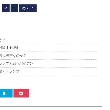
2
3
次へ
か？
対談する理由
言は失言なのか？
トランプと戦うバイデン
動くトランプ