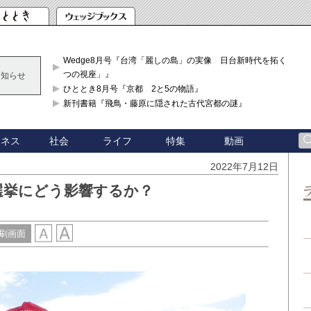
Wedge8月号『台湾「麗しの島」の実像 日台新時代を拓く「3
つの視座」』
お知らせ
ひととき8月号『京都 2と5の物語』
新刊書籍『飛鳥・藤原に隠された古代宮都の謎』
ジネス
社会
ライフ
特集
動画
2022年7月12日
選挙にどう影響するか？
刷画面