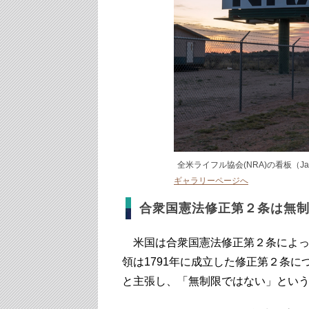
全米ライフル協会(NRA)の看板（James_
ギャラリーページへ
合衆国憲法修正第２条は無
米国は合衆国憲法修正第２条によっ
領は1791年に成立した修正第２条
と主張し、「無制限ではない」とい