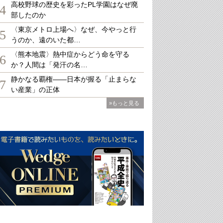
高校野球の歴史を彩ったPL学園はなぜ廃
4
部したのか
〈東京メトロ上場へ〉なぜ、今やっと行
5
うのか、遠のいた都…
〈熊本地震〉熱中症からどう命を守る
6
か？人間は「発汗の名…
静かなる覇権――日本が握る「止まらな
7
い産業」の正体
»もっと見る