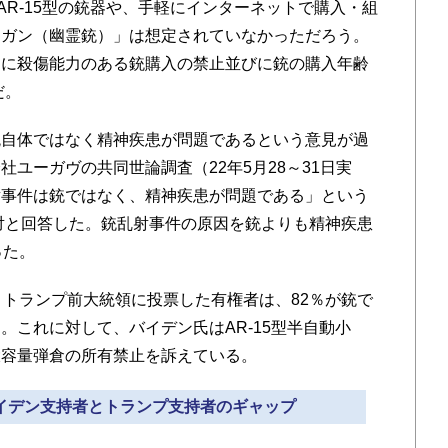
AR-15型の銃器や、手軽にインターネットで購入・組
トガン（幽霊銃）」は想定されていなかっただろう。
うに殺傷能力のある銃購入の禁止並びに銃の購入年齢
だ。
自体ではなく精神疾患が問題であるという意見が過
ユーガヴの共同世論調査（22年5月28～31日実
射事件は銃ではなく、精神疾患が問題である」という
反対と回答した。銃乱射事件の原因を銃よりも精神疾患
った。
トランプ前大統領に投票した有権者は、82％が銃で
。これに対して、バイデン氏はAR-15型半自動小
大容量弾倉の所有禁止を訴えている。
バイデン支持者とトランプ支持者のギャップ