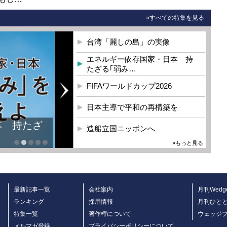
»すべての特集を見る
台湾「麗しの島」の実像
エネルギー依存国家・日本 持
たざる｢弱み…
FIFAワールドカップ2026
日本主導で平和の再構築を
造船立国ニッポンへ
»もっと見る
最新記事一覧
会社案内
月刊Wedg
ランキング
採用情報
月刊ひと
特集一覧
著作権について
ウェッジ
メルマガ登録
プライバシーポリシーについて