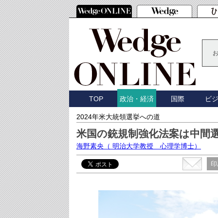
TOP
国際
ビ
政治・経済
2024年米大統領選挙への道
米国の銃規制強化法案は中間
海野素央
（ 明治大学教授 心理学博士）
印