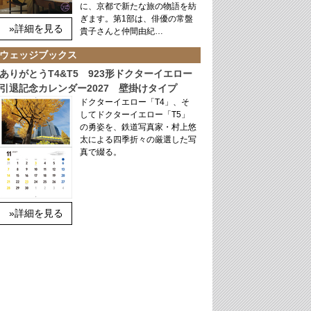
に、京都で新たな旅の物語を紡
ぎます。第1部は、俳優の常盤
»詳細を見る
貴子さんと仲間由紀…
ウェッジブックス
ありがとうT4&T5 923形ドクターイエロー
引退記念カレンダー2027 壁掛けタイプ
ドクターイエロー「T4」、そ
してドクターイエロー「T5」
の勇姿を、鉄道写真家・村上悠
太による四季折々の厳選した写
真で綴る。
»詳細を見る