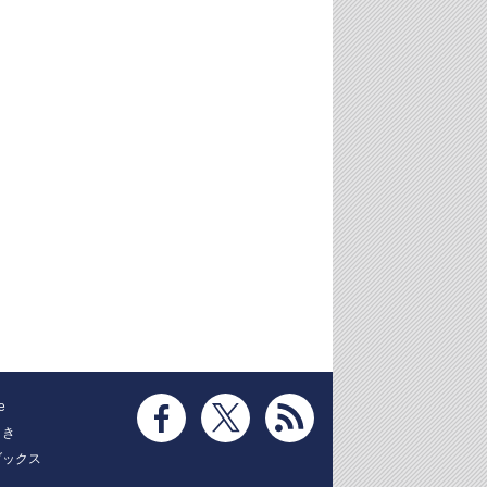
e
とき
ブックス