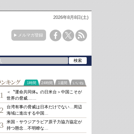
2026年8月8日(土)
メルマガ登録
ランキング
1時間
24時間
1週間
いいね
＜〝運命共同体〟の日米台＞中国こそが
1
世界の脅威....…
台湾有事の脅威は日本だけでない…周辺
2
海域に進出する中国…
米国・サウジアラビア原子力協力協定が
3
持つ懸念…不明瞭な…