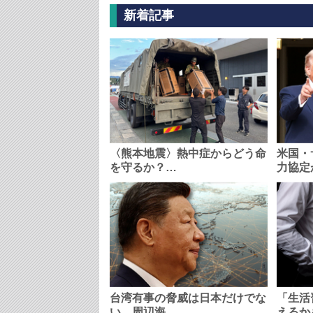
新着記事
〈熊本地震〉熱中症からどう命
米国・
を守るか？…
力協定
台湾有事の脅威は日本だけでな
「生活
い…周辺海…
えるか