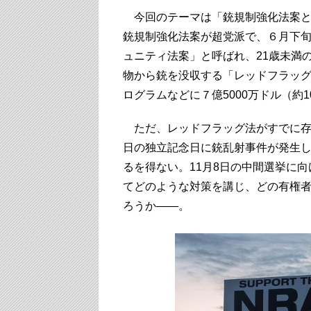
今回のテーマは「銃規制強化法案と
銃規制強化法案が超党派で、６月下
ュニティ法案」と呼ばれ、21歳未満
物から銃を没収する「レッドフラッ
ログラムなどに７億5000万ドル（約1
ただ、レッドフラッグ法がすでに存
日の独立記念日に銃乱射事件が発生
るを得ない。11月8日の中間選挙に
てどのような対策を講じ、どの有権
ろうか――。