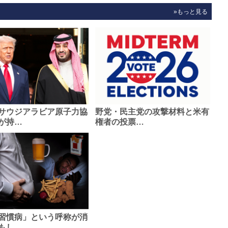
»もっと見る
サウジアラビア原子力協
野党・民主党の攻撃材料と米有
が持…
権者の投票…
習慣病」という呼称が消
もし…