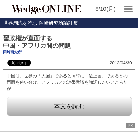
8/10(月)
世界潮流を読む 岡崎研究所論評集
習政権が直面する
中国・アフリカ間の問題
岡崎研究所
2013/04/30
中国は、世界の「大国」であると同時に「途上国」であるとの
両面を使い分け、アフリカとの連帯意識を強調したいところだ
が…
本文を読む
PR