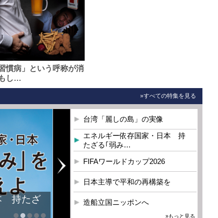
習慣病」という呼称が消
もし…
»すべての特集を見る
台湾「麗しの島」の実像
エネルギー依存国家・日本 持
たざる｢弱み…
FIFAワールドカップ2026
日本主導で平和の再構築を
本 持たざ
造船立国ニッポンへ
»もっと見る