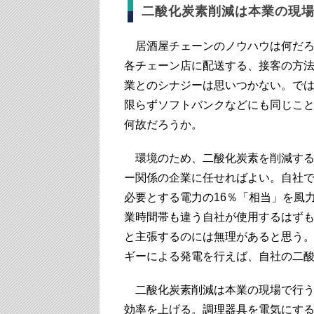
二酸化炭素削減は本業の現
居酒屋チェーンのノウハウは何だろ
各チェーン店に配送する、接客の方
業とのシナジーは思いつかない。で
限らずソフトバンクなどにも同じこ
何故だろうか。
環境のため、二酸化炭素を削減する
ー関係の企業に任せればよい。自社
必要とする電力の16％「相当」を風
業時間帯も違う自社が使用するはず
と主張するのには無理があると思う
ギーによる発電を行えば、自社の二
二酸化炭素削減は本業の現場で行う
効率を上げる。調理器具を電気にす