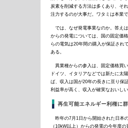
炭素を削減する方法は多くあり、そ
注力するのが大事だ。ワタミは本業
では、なぜ発電事業なのか。答えは
からの発電については、国の固定価
らの電気は20年間の購入が保証され
ある。
異業種からの参入は、固定価格買い
ドイツ、イタリアなどでは新たに太
ば、収入は国が20年の長きに亘り保
利益率が高く、収入が確実なおいし
再生可能エネルギー利権に
昨年の7月1日から開始された日本
（10kW以上）からの発電の今年度の買