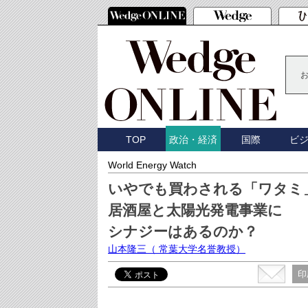
TOP
国際
ビ
政治・経済
World Energy Watch
いやでも買わされる「ワタミ
居酒屋と太陽光発電事業に
シナジーはあるのか？
山本隆三
（ 常葉大学名誉教授）
印