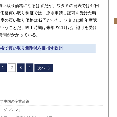
この買い取り価格になるはずだが、ワタミの発表では42円
定価格買い取り制度では、原則申請し認可を受けた時
度の買い取り価格は42円だった。ワタミは昨年度認
いうことだ。竣工時期は来年の11月だ。認可を受け
時間がかかっている。
と価格で買い取り量削減を目指す欧州
1
2
3
4
次へ
回す中国の産業政策
の「ジレンマ」