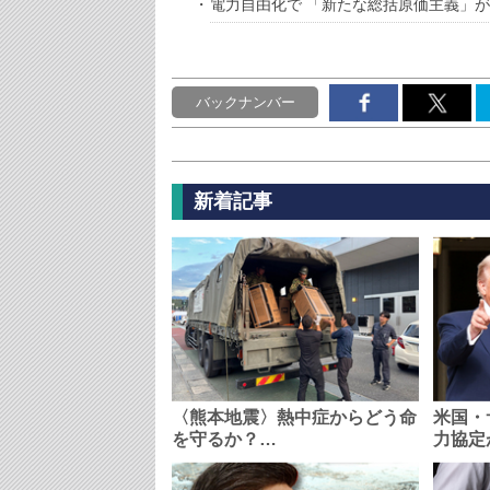
電力自由化で 「新たな総括原価主義」
バックナンバー
新着記事
〈熊本地震〉熱中症からどう命
米国・
を守るか？…
力協定