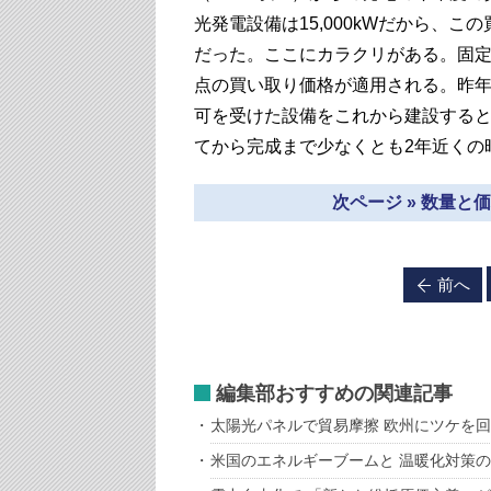
光発電設備は15,000kWだから、
だった。ここにカラクリがある。固
点の買い取り価格が適用される。昨年
可を受けた設備をこれから建設すると
てから完成まで少なくとも2年近くの
次ページ » 数量
前へ
編集部おすすめの関連記事
太陽光パネルで貿易摩擦 欧州にツケを
米国のエネルギーブームと 温暖化対策