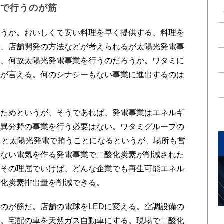
場で行うのが筋
うか。おいしくて安い料理を早く提供する、料理を
法、店舗開発の方法などが考えられるが太陽光発電事
は、何故太陽光発電事業を行うのだろうか。ワタミに
とが言える。何のシナジーもない事業に進出するのは
ためというが、そうであれば、発電事業はエネルギ
で異分野の事業を行う必要はない。ワタミグループの
力と太陽光発電で賄うことになるというが、場所も営
もない電気を作る発電事業で二酸化炭素が削減された
。その理屈でいけば、どんな企業でも再生可能エネル
酸化炭素排出量を削減できる。
のが筋だ。店舗の電球をLEDに変える。空調設備の
る。宅配の車を天然ガス自動車にする。現場で二酸化