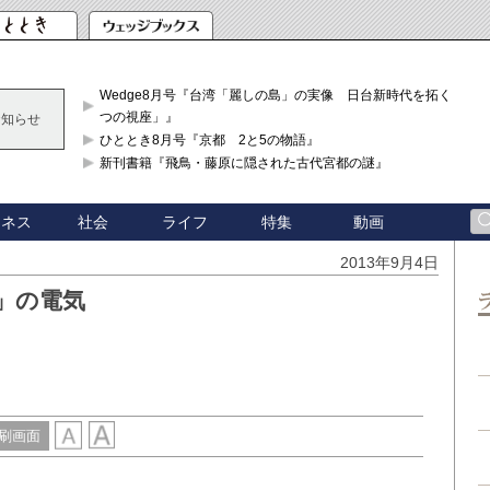
Wedge8月号『台湾「麗しの島」の実像 日台新時代を拓く「3
つの視座」』
お知らせ
ひととき8月号『京都 2と5の物語』
新刊書籍『飛鳥・藤原に隠された古代宮都の謎』
ジネス
社会
ライフ
特集
動画
2013年9月4日
」の電気
刷画面