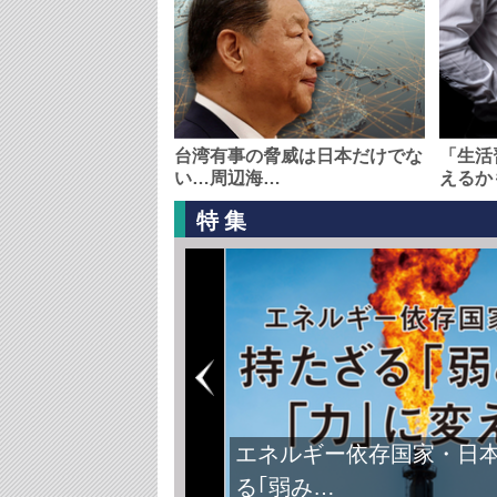
台湾有事の脅威は日本だけでな
「生活
い…周辺海…
えるか
特集
エネルギー依存国家・日
る｢弱み…