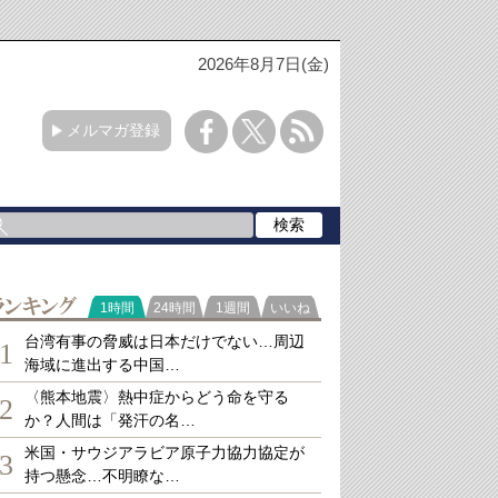
2026年8月7日(金)
メルマガ登録
ランキング
1時間
24時間
1週間
いいね
台湾有事の脅威は日本だけでない…周辺
1
海域に進出する中国…
〈熊本地震〉熱中症からどう命を守る
2
か？人間は「発汗の名…
米国・サウジアラビア原子力協力協定が
3
持つ懸念…不明瞭な…