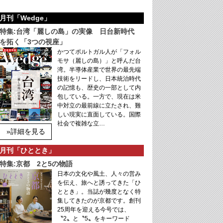
月刊「Wedge」
特集:台湾「麗しの島」の実像 日台新時代
を拓く「3つの視座」
かつてポルトガル人が「フォル
モサ（麗しの島）」と呼んだ台
湾。半導体産業で世界の最先端
技術をリードし、日本統治時代
の記憶も、歴史の一部として内
包している。一方で、現在は米
中対立の最前線に立たされ、難
しい現実に直面している。国際
社会で複雑な立…
»詳細を見る
月刊「ひととき」
特集:京都 2と5の物語
日本の文化や風土、人々の営み
を伝え、旅へと誘ってきた「ひ
ととき」。当誌が幾度となく特
集してきたのが京都です。創刊
25周年を迎える今号では、
〝2〟と〝5〟をキーワード