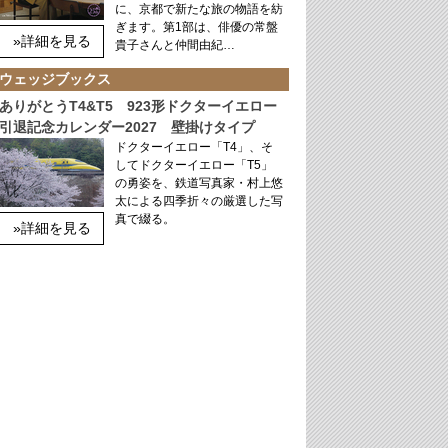
に、京都で新たな旅の物語を紡
ぎます。第1部は、俳優の常盤
»詳細を見る
貴子さんと仲間由紀…
ウェッジブックス
ありがとうT4&T5 923形ドクターイエロー
引退記念カレンダー2027 壁掛けタイプ
ドクターイエロー「T4」、そ
してドクターイエロー「T5」
の勇姿を、鉄道写真家・村上悠
太による四季折々の厳選した写
真で綴る。
»詳細を見る