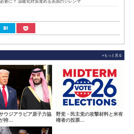
が必要に？ 温暖化対策進める英国のジレンマ
»もっと見る
サウジアラビア原子力協
野党・民主党の攻撃材料と米有
が持…
権者の投票…