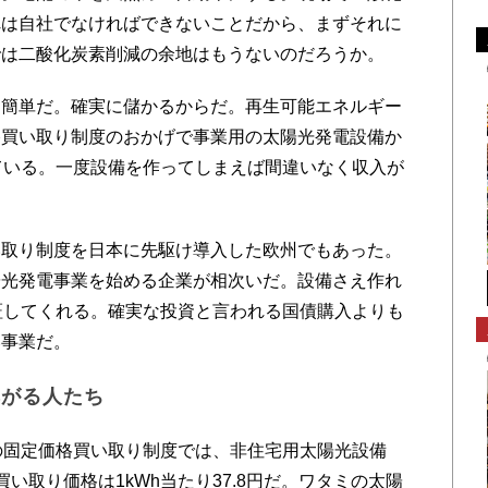
れは自社でなければできないことだから、まずそれに
では二酸化炭素削減の余地はもうないのだろうか。
簡単だ。確実に儲かるからだ。再生可能エネルギー
格買い取り制度のおかげで事業用の太陽光発電設備か
ている。一度設備を作ってしまえば間違いなく収入が
取り制度を日本に先駆け導入した欧州でもあった。
陽光発電事業を始める企業が相次いだ。設備さえ作れ
証してくれる。確実な投資と言われる国債購入よりも
い事業だ。
群がる人たち
の固定価格買い取り制度では、非住宅用太陽光設備
い取り価格は1kWh当たり37.8円だ。ワタミの太陽