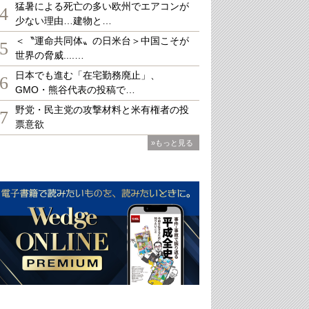
猛暑による死亡の多い欧州でエアコンが
4
少ない理由…建物と…
＜〝運命共同体〟の日米台＞中国こそが
5
世界の脅威....…
日本でも進む「在宅勤務廃止」、
6
GMO・熊谷代表の投稿で…
野党・民主党の攻撃材料と米有権者の投
7
票意欲
»もっと見る