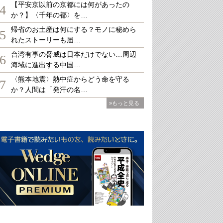
【平安京以前の京都には何があったの
4
か？】〈千年の都〉を…
帰省のお土産は何にする？モノに秘めら
5
れたストーリーも届…
台湾有事の脅威は日本だけでない…周辺
6
海域に進出する中国…
〈熊本地震〉熱中症からどう命を守る
7
か？人間は「発汗の名…
»もっと見る