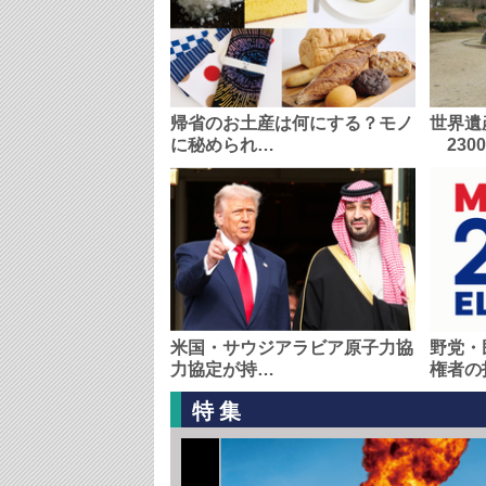
帰省のお土産は何にする？モノ
世界遺
に秘められ…
230
米国・サウジアラビア原子力協
野党・
力協定が持…
権者の
特集