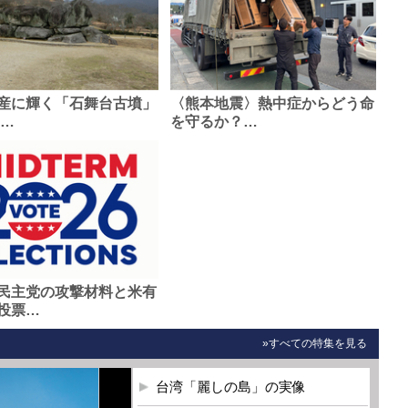
産に輝く「石舞台古墳」
〈熊本地震〉熱中症からどう命
0…
を守るか？…
民主党の攻撃材料と米有
投票…
»すべての特集を見る
台湾「麗しの島」の実像