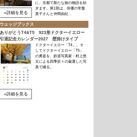
に、京都で新たな旅の物語を紡
ぎます。第1部は、俳優の常盤
»詳細を見る
貴子さんと仲間由紀…
ウェッジブックス
ありがとうT4&T5 923形ドクターイエロー
引退記念カレンダー2027 壁掛けタイプ
ドクターイエロー「T4」、そ
してドクターイエロー「T5」
の勇姿を、鉄道写真家・村上悠
太による四季折々の厳選した写
真で綴る。
»詳細を見る