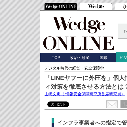
TOP
政治・経済
国際
ビ
デジタル時代の経営・安全保障学
「LINEヤフーに外圧を」個
ィ対策を徹底させる方法とは
山崎文明
（ 情報安全保障研究所首席研究員）
印
インフラ事業者への指定で