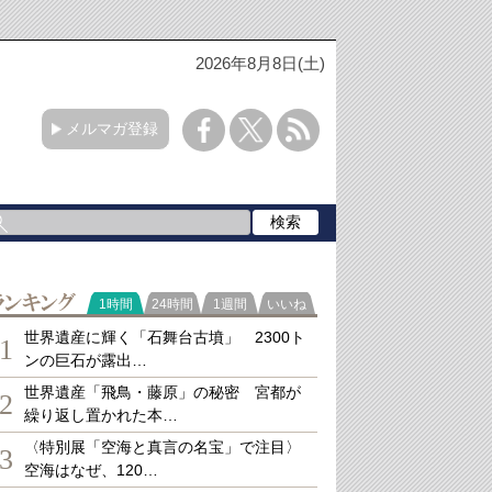
2026年8月8日(土)
メルマガ登録
ランキング
1時間
24時間
1週間
いいね
世界遺産に輝く「石舞台古墳」 2300ト
1
ンの巨石が露出…
世界遺産「飛鳥・藤原」の秘密 宮都が
2
繰り返し置かれた本…
〈特別展「空海と真言の名宝」で注目〉
3
空海はなぜ、120…