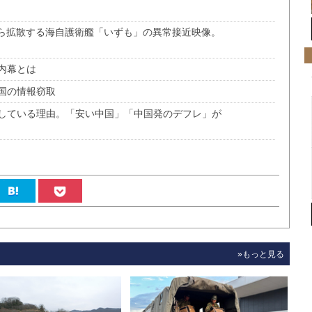
から拡散する海自護衛艦「いずも」の異常接近映像。
内幕とは
国の情報窃取
している理由。「安い中国」「中国発のデフレ」が
»もっと見る