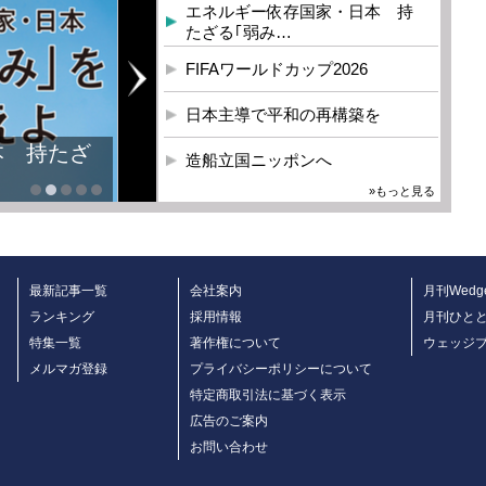
エネルギー依存国家・日本 持
たざる｢弱み…
FIFAワールドカップ2026
日本主導で平和の再構築を
本 持たざ
造船立国ニッポンへ
»もっと見る
最新記事一覧
会社案内
月刊Wedg
ランキング
採用情報
月刊ひと
特集一覧
著作権について
ウェッジ
メルマガ登録
プライバシーポリシーについて
特定商取引法に基づく表示
広告のご案内
お問い合わせ