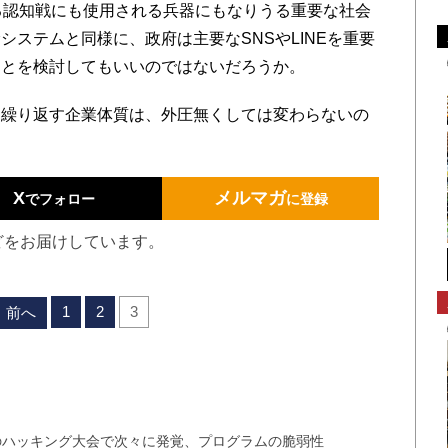
る認知戦にも使用される兵器にもなりうる重要な社会
ステムと同様に、政府は主要なSNSやLINEを重要
ことを検討してもいいのではないだろうか。
繰り返す企業体質は、外圧無くしては変わらないの
X
メルマガ
でフォロー
に登録
どをお届けしています。
1
2
3
前へ
世界のハッキング大会で次々に発覚、プログラムの脆弱性