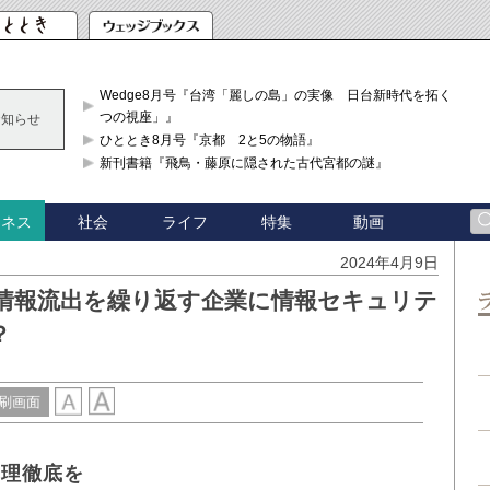
Wedge8月号『台湾「麗しの島」の実像 日台新時代を拓く「3
つの視座」』
お知らせ
ひととき8月号『京都 2と5の物語』
新刊書籍『飛鳥・藤原に隠された古代宮都の謎』
社会
ライフ
特集
動画
ジネス
2024年4月9日
人情報流出を繰り返す企業に情報セキュリテ
？
刷画面
管理徹底を