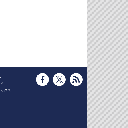
e
とき
ブックス