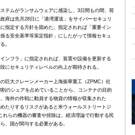
ステムがランサムウェアに感染し、3日間もの間、荷
政府は先月28日に「港湾運送」をサイバーセキュリ
」に指定する方針を固めた。指定されれば「重要イン
に係る安全基準等策定指針」にしたがって情報セキュ
なる。
インフラ」に指定されれば、装置や設備を更新する
格段にセキュリティレベルの向上が期待される。
の巨大クレーンメーカー上海振華重工（ZPMC）社
8割のシェアを占めていることから、コンテナの目的
り、海外の作戦に動員する物資の情報が収集された
止めたりするリスクがあると米ウォールストリートジ
これらの機器の審査や排除は、経済理論で行動する民
から、国が関与する必要がある。