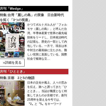
月刊「Wedge」
特集:台湾「麗しの島」の実像 日台新時代
を拓く「3つの視座」
かつてポルトガル人が「フォル
モサ（麗しの島）」と呼んだ台
湾。半導体産業で世界の最先端
技術をリードし、日本統治時代
の記憶も、歴史の一部として内
包している。一方で、現在は米
中対立の最前線に立たされ、難
しい現実に直面している。国際
社会で複雑な立…
»詳細を見る
月刊「ひととき」
特集:京都 2と5の物語
日本の文化や風土、人々の営み
を伝え、旅へと誘ってきた「ひ
ととき」。当誌が幾度となく特
集してきたのが京都です。創刊
25周年を迎える今号では、
〝2〟と〝5〟をキーワード