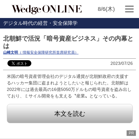
8/6(木)
デジタル時代の経営・安全保障学
北朝鮮で活況「暗号資産ビジネス」その内幕と
は
山崎文明
（ 情報安全保障研究所首席研究員）
2023/07/26
米国の暗号資産管理会社のデジタル通貨が北朝鮮政府の支援す
るハッカー集団に盗まれようとしたいと報じられた。北朝鮮は
2022年には過去最高の16億5050万ドルもの暗号資産を盗み出し
ており、ミサイル開発をも支える〝産業〟となっている。
本文を読む
PR