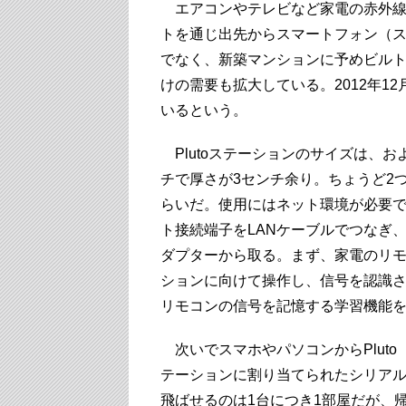
エアコンやテレビなど家電の赤外線
トを通じ出先からスマートフォン（
でなく、新築マンションに予めビル
けの需要も拡大している。2012年1
いるという。
Plutoステーションのサイズは、およ
チで厚さが3センチ余り。ちょうど2
らいだ。使用にはネット環境が必要
ト接続端子をLANケーブルでつなぎ、
ダプターから取る。まず、家電のリ
ションに向けて操作し、信号を認識
リモコンの信号を記憶する学習機能
次いでスマホやパソコンからPlut
テーションに割り当てられたシリア
飛ばせるのは1台につき1部屋だが、