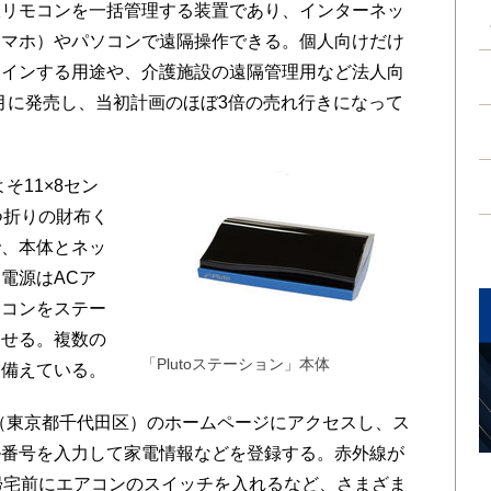
リモコンを一括管理する装置であり、インターネッ
スマホ）やパソコンで遠隔操作できる。個人向けだけ
トインする用途や、介護施設の遠隔管理用など法人向
2月に発売し、当初計画のほぼ3倍の売れ行きになって
そ11×8セン
つ折りの財布く
で、本体とネッ
電源はACア
モコンをステー
させる。複数の
「Plutoステーション」本体
を備えている。
o（東京都千代田区）のホームページにアクセスし、ス
ル番号を入力して家電情報などを登録する。赤外線が
帰宅前にエアコンのスイッチを入れるなど、さまざま