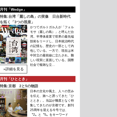
月刊「Wedge」
特集:台湾「麗しの島」の実像 日台新時代
を拓く「3つの視座」
かつてポルトガル人が「フォル
モサ（麗しの島）」と呼んだ台
湾。半導体産業で世界の最先端
技術をリードし、日本統治時代
の記憶も、歴史の一部として内
包している。一方で、現在は米
中対立の最前線に立たされ、難
しい現実に直面している。国際
社会で複雑な立…
»詳細を見る
月刊「ひととき」
特集:京都 2と5の物語
日本の文化や風土、人々の営み
を伝え、旅へと誘ってきた「ひ
ととき」。当誌が幾度となく特
集してきたのが京都です。創刊
25周年を迎える今号では、
〝2〟と〝5〟をキーワード