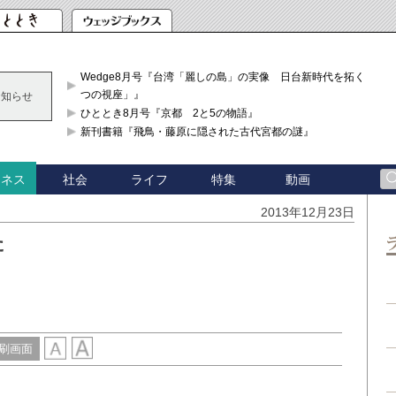
Wedge8月号『台湾「麗しの島」の実像 日台新時代を拓く「3
つの視座」』
お知らせ
ひととき8月号『京都 2と5の物語』
新刊書籍『飛鳥・藤原に隠された古代宮都の謎』
社会
ライフ
特集
動画
ジネス
2013年12月23日
た
刷画面