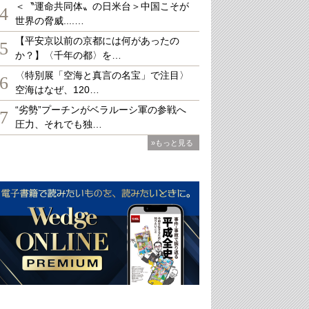
＜〝運命共同体〟の日米台＞中国こそが
4
世界の脅威....…
【平安京以前の京都には何があったの
5
か？】〈千年の都〉を…
〈特別展「空海と真言の名宝」で注目〉
6
空海はなぜ、120…
“劣勢”プーチンがベラルーシ軍の参戦へ
7
圧力、それでも独…
»もっと見る