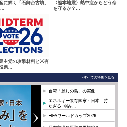
産に輝く「石舞台古墳」
〈熊本地震〉熱中症からどう命
0…
を守るか？…
民主党の攻撃材料と米有
投票…
»すべての特集を見る
台湾「麗しの島」の実像
エネルギー依存国家・日本 持
たざる｢弱み…
FIFAワールドカップ2026