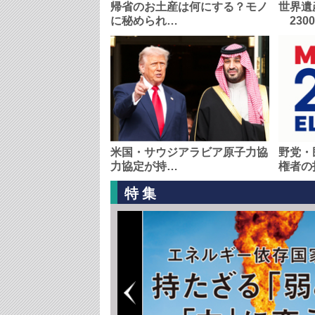
帰省のお土産は何にする？モノ
世界遺
に秘められ…
230
米国・サウジアラビア原子力協
野党・
力協定が持…
権者の
特集