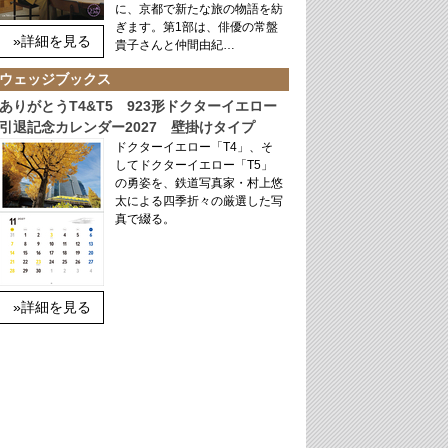
に、京都で新たな旅の物語を紡
ぎます。第1部は、俳優の常盤
»詳細を見る
貴子さんと仲間由紀…
ウェッジブックス
ありがとうT4&T5 923形ドクターイエロー
引退記念カレンダー2027 壁掛けタイプ
ドクターイエロー「T4」、そ
してドクターイエロー「T5」
の勇姿を、鉄道写真家・村上悠
太による四季折々の厳選した写
真で綴る。
»詳細を見る