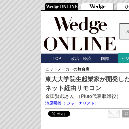
TOP
政治・経済
国際
ビ
ヒットメーカーの舞台裏
東大大学院生起業家が開発し
ネット経由リモコン
金田賢哉さん （Pluto代表取締役）
池原照雄
（ ジャーナリスト）
印