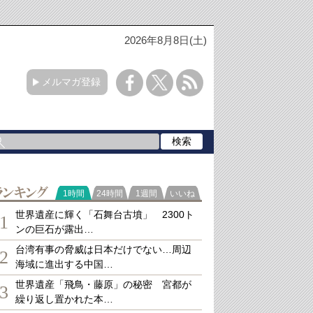
2026年8月8日(土)
メルマガ登録
ランキング
1時間
24時間
1週間
いいね
世界遺産に輝く「石舞台古墳」 2300ト
1
ンの巨石が露出…
台湾有事の脅威は日本だけでない…周辺
2
海域に進出する中国…
世界遺産「飛鳥・藤原」の秘密 宮都が
3
繰り返し置かれた本…