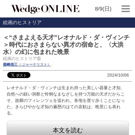
8/9(日)
絵画のヒストリア
＜“さまよえる天才”レオナルド・ダ・ヴィンチ
＞時代におさまらない異才の宿命と、〈大洪
水〉の幻に包まれた晩景
絵画のヒストリア⑮
柴崎信三
（ ジャーナリスト）
2024/10/06
レオナルド・ダ・ヴィンチは生まれ持った美しい器量と才知、
自然への鋭い洞察と怜悧なまなざしを持つ万能の天才だからこ
そ、故郷のフィレンツェを追われ、各地を渡り歩くことになっ
た。きらびやかな才知の遍歴のはての哀歓は、晩景にも表れ
る。
本文を読む