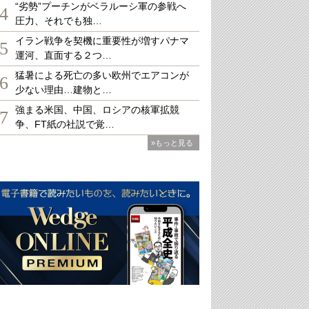
“劣勢”プーチンがベラルーシ軍の参戦へ
4
圧力、それでも独…
イラン戦争を契機に重要性が増すパナマ
5
運河、直面する２つ…
猛暑による死亡の多い欧州でエアコンが
6
少ない理由…建物と…
強まる米国、中国、ロシアの核軍拡競
7
争、FT紙の社説で覚…
»もっと見る