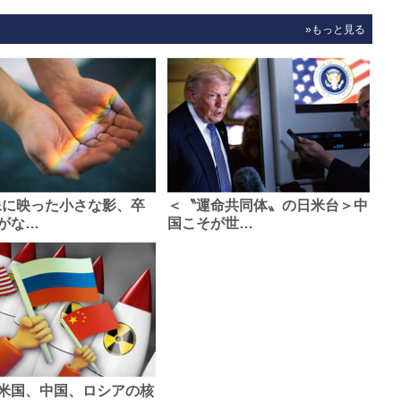
»もっと見る
像に映った小さな影、卒
＜〝運命共同体〟の日米台＞中
がな…
国こそが世…
米国、中国、ロシアの核