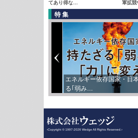
てあり得な…
軍拡競
特集
エネルギー依存国家・日
る｢弱み…
‹Copyright © 1997-2026 Wedge All Rights Reserved.›