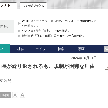
Wedge8月号『台湾「麗しの島」の実像 日台新時代を拓く「3
つの視座」』
お知らせ
ひととき8月号『京都 2と5の物語』
新刊書籍『飛鳥・藤原に隠された古代宮都の謎』
社会
ライフ
特集
動画
ジネス
2024年10月21日
助長が繰り返されるも、規制が困難な理由
文公開
刷画面