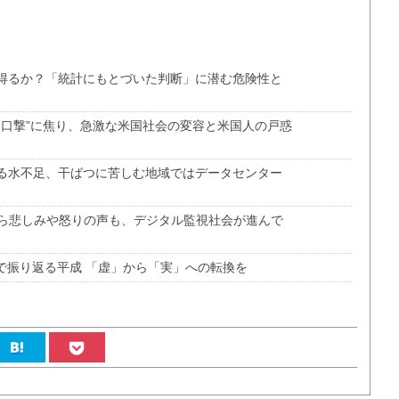
り得るか？「統計にもとづいた判断」に潜む危険性と
“口撃”に焦り、急激な米国社会の変容と米国人の戸惑
する水不足、干ばつに苦しむ地域ではデータセンター
ら悲しみや怒りの声も、デジタル監視社会が進んで
で振り返る平成 「虚」から「実」への転換を