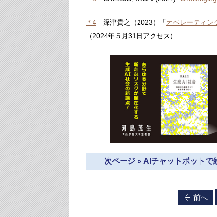
＊4
深津貴之（2023）「
オペレーティン
（2024年５月31日アクセス）
次ページ » AIチャットボッ
前へ