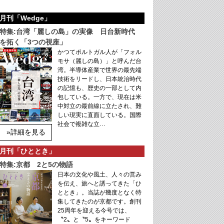
月刊「Wedge」
特集:台湾「麗しの島」の実像 日台新時代
を拓く「3つの視座」
かつてポルトガル人が「フォル
モサ（麗しの島）」と呼んだ台
湾。半導体産業で世界の最先端
技術をリードし、日本統治時代
の記憶も、歴史の一部として内
包している。一方で、現在は米
中対立の最前線に立たされ、難
しい現実に直面している。国際
社会で複雑な立…
»詳細を見る
月刊「ひととき」
特集:京都 2と5の物語
日本の文化や風土、人々の営み
を伝え、旅へと誘ってきた「ひ
ととき」。当誌が幾度となく特
集してきたのが京都です。創刊
25周年を迎える今号では、
〝2〟と〝5〟をキーワード