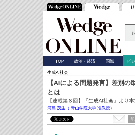
TOP
政治・経済
国際
ビ
生成AI社会
【AIによる問題発言】差別の
とは
【連載第８回】『生成AI社会』より本
河島 茂生
（ 青山学院大学 准教授）
印