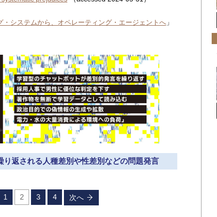
グ・システムから、オペレーティング・エージェントへ
」
トで繰り返される人種差別や性差別などの問題発言
1
2
3
4
次へ