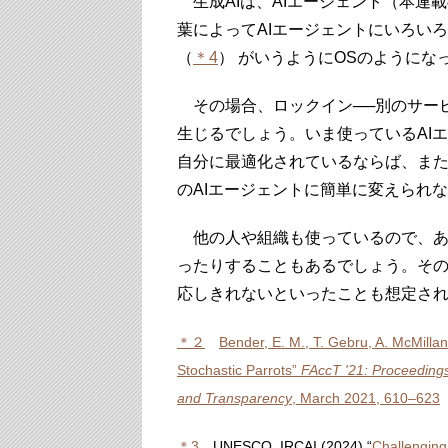
生成AIは、AIエージェント（本連載
葉によってAIエージェントにいろい
（
＊4
） がいうようにOSのようにな
その場合、ロックイン──別のサービ
生じるでしょう。いま使っているAI
自分に最適化されているならば、ま
のAIエージェントに簡単に変えられ
他の人や組織も使っているので、ある
ったりすることもあるでしょう。その
応しきれないといったことも想定さ
＊２
Bender, E. M., T. Gebru, A. McMilla
Stochastic Parrots”
FAccT '21: Proceedings
and Transparency
, March 2021, 610–623
（
＊3
UNESCO, IRCAI (2024) “
Challenging