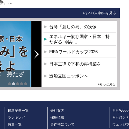
争、…
»すべての特集を見る
台湾「麗しの島」の実像
エネルギー依存国家・日本 持
たざる｢弱み…
FIFAワールドカップ2026
日本主導で平和の再構築を
本 持たざ
造船立国ニッポンへ
»もっと見る
最新記事一覧
会社案内
月刊Wedg
ランキング
採用情報
月刊ひと
特集一覧
著作権について
ウェッジ