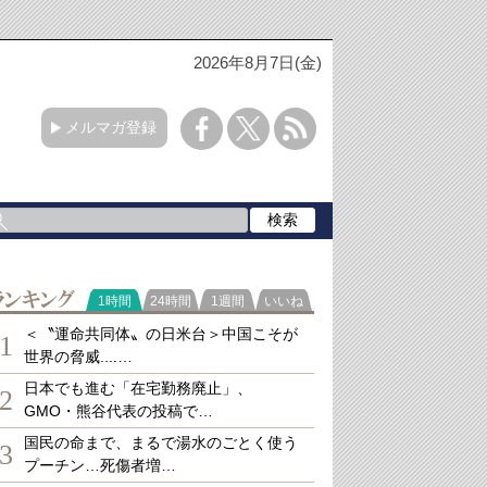
2026年8月7日(金)
メルマガ登録
ランキング
1時間
24時間
1週間
いいね
＜〝運命共同体〟の日米台＞中国こそが
1
世界の脅威....…
日本でも進む「在宅勤務廃止」、
2
GMO・熊谷代表の投稿で…
国民の命まで、まるで湯水のごとく使う
3
プーチン…死傷者増…