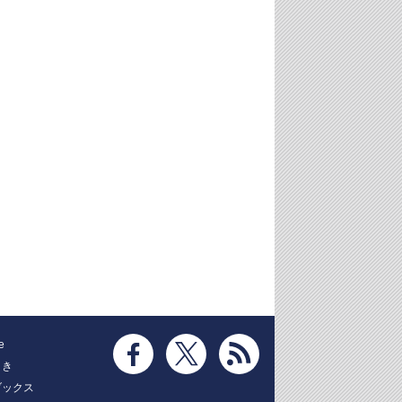
e
とき
ブックス