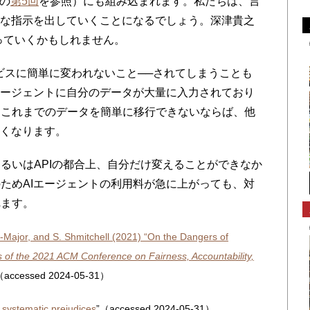
の
第5回
を参照）にも組み込まれます。私たちは、言
ろな指示を出していくことになるでしょう。深津貴之
っていくかもしれません。
スに簡単に変われないこと──されてしまうことも
エージェントに自分のデータが大量に入力されており
たこれまでのデータを簡単に移行できないならば、他
なくなります。
いはAPIの都合上、自分だけ変えることができなか
ためAIエージェントの利用料が急に上がっても、対
れます。
n-Major, and S. Shmitchell (2021) “On the Dangers of
 of the 2021 ACM Conference on Fairness, Accountability,
accessed 2024-05-31）
 systematic prejudices
”（accessed 2024-05-31）