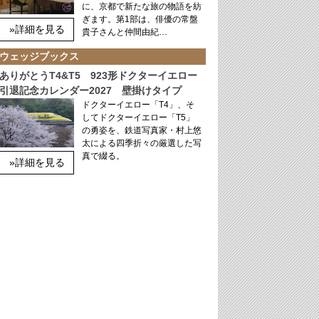
に、京都で新たな旅の物語を紡
ぎます。第1部は、俳優の常盤
»詳細を見る
貴子さんと仲間由紀…
ウェッジブックス
ありがとうT4&T5 923形ドクターイエロー
引退記念カレンダー2027 壁掛けタイプ
ドクターイエロー「T4」、そ
してドクターイエロー「T5」
の勇姿を、鉄道写真家・村上悠
太による四季折々の厳選した写
真で綴る。
»詳細を見る