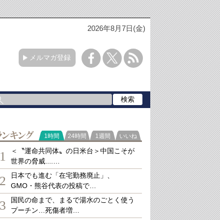
2026年8月7日(金)
メルマガ登録
ランキング
1時間
24時間
1週間
いいね
＜〝運命共同体〟の日米台＞中国こそが
1
世界の脅威....…
日本でも進む「在宅勤務廃止」、
2
GMO・熊谷代表の投稿で…
国民の命まで、まるで湯水のごとく使う
3
プーチン…死傷者増…