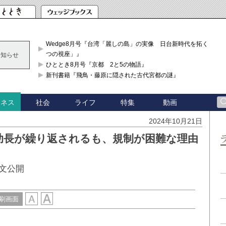
Wedge8月号『台湾「麗しの島」の実像 日台新時代を拓く「3
つの視座」』
お知らせ
ひととき8月号『京都 2と5の物語』
新刊書籍『飛鳥・藤原に隠された古代宮都の謎』
社会
ライフ
特集
動画
ジネス
2024年10月21日
助長が繰り返されるも、規制が困難な理由
文公開
刷画面