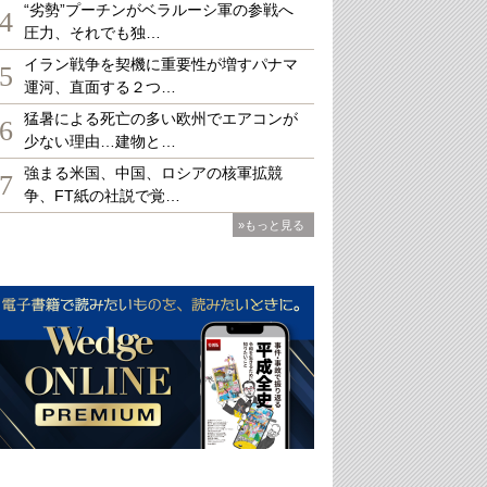
“劣勢”プーチンがベラルーシ軍の参戦へ
4
圧力、それでも独…
イラン戦争を契機に重要性が増すパナマ
5
運河、直面する２つ…
猛暑による死亡の多い欧州でエアコンが
6
少ない理由…建物と…
強まる米国、中国、ロシアの核軍拡競
7
争、FT紙の社説で覚…
»もっと見る