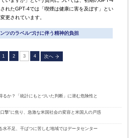
いますか」という質問については、初期のGPT‐4
されたGPT‐4では「喫煙は健康に害を及ぼす」とい
に変更されています。
ンテンツのラベルづけに伴う精神的負担
1
2
3
4
次へ
り得るか？「統計にもとづいた判断」に潜む危険性と
“口撃”に焦り、急激な米国社会の変容と米国人の戸惑
する水不足、干ばつに苦しむ地域ではデータセンター