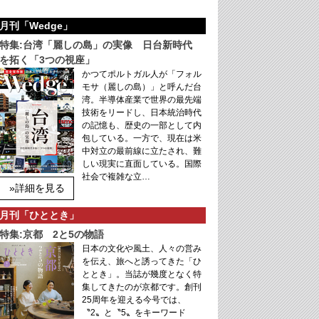
月刊「Wedge」
特集:台湾「麗しの島」の実像 日台新時代
を拓く「3つの視座」
かつてポルトガル人が「フォル
モサ（麗しの島）」と呼んだ台
湾。半導体産業で世界の最先端
技術をリードし、日本統治時代
の記憶も、歴史の一部として内
包している。一方で、現在は米
中対立の最前線に立たされ、難
しい現実に直面している。国際
社会で複雑な立…
»詳細を見る
月刊「ひととき」
特集:京都 2と5の物語
日本の文化や風土、人々の営み
を伝え、旅へと誘ってきた「ひ
ととき」。当誌が幾度となく特
集してきたのが京都です。創刊
25周年を迎える今号では、
〝2〟と〝5〟をキーワード