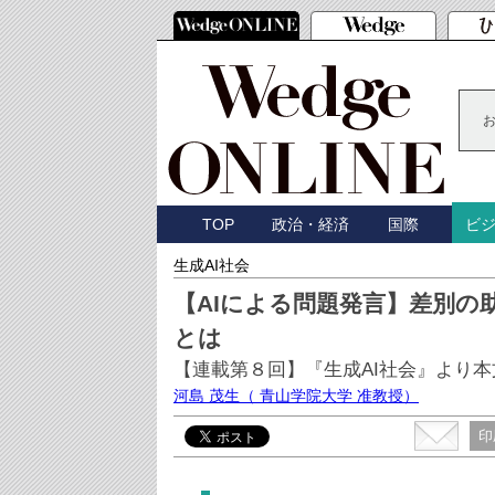
TOP
政治・経済
国際
ビ
生成AI社会
【AIによる問題発言】差別の
とは
【連載第８回】『生成AI社会』より本
河島 茂生
（ 青山学院大学 准教授）
印