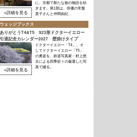
に、京都で新たな旅の物語を紡
ぎます。第1部は、俳優の常盤
»詳細を見る
貴子さんと仲間由紀…
ウェッジブックス
ありがとうT4&T5 923形ドクターイエロー
引退記念カレンダー2027 壁掛けタイプ
ドクターイエロー「T4」、そ
してドクターイエロー「T5」
の勇姿を、鉄道写真家・村上悠
太による四季折々の厳選した写
真で綴る。
»詳細を見る