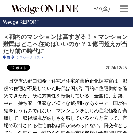
8/7(金)
Wedge REPORT
＜都内のマンションは高すぎる！＞マンション
難民はどこへ住めばいいのか？１億円超えが当
たり前の時代に
中西 享
（ ジャーナリスト）
2024/12/25
国交省の野口知希・住宅局住宅産業適正化調整官は「戦
後の住宅が不足していた時代は国が計画的に住宅供給を進
めてきたが、既に方向性を転換している。全国に、新築、
中古、持ち家、借家など様々な選択肢がある中で、国が供
給を行うものではない。マンションをはじめ住宅価格が高
騰して、取得環境が厳しさを増しているからと言って、市
場で取引される住宅価格は国が決められない。国交省とし
ては、住宅ローン減税や住宅金融支援機構の全期間固定金