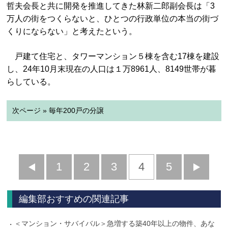
哲夫会長と共に開発を推進してきた林新二郎副会長は「3
万人の街をつくらないと、ひとつの行政単位の本当の街づ
くりにならない」と考えたという。
戸建て住宅と、タワーマンション５棟を含む17棟を建設
し、24年10月末現在の人口は１万8961人、8149世帯が暮
らしている。
次ページ » 毎年200戸の分譲
前
1
2
3
4
5
へ
へ
編集部おすすめの関連記事
＜マンション・サバイバル＞急増する築40年以上の物件、あな