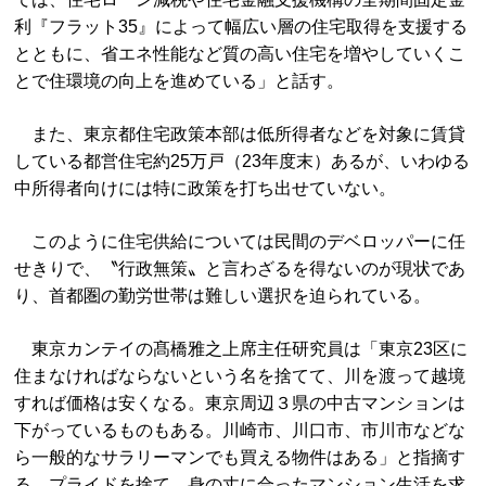
利『フラット35』によって幅広い層の住宅取得を支援する
とともに、省エネ性能など質の高い住宅を増やしていくこ
とで住環境の向上を進めている」と話す。
また、東京都住宅政策本部は低所得者などを対象に賃貸
している都営住宅約25万戸（23年度末）あるが、いわゆる
中所得者向けには特に政策を打ち出せていない。
このように住宅供給については民間のデベロッパーに任
せきりで、〝行政無策〟と言わざるを得ないのが現状であ
り、首都圏の勤労世帯は難しい選択を迫られている。
東京カンテイの髙橋雅之上席主任研究員は「東京23区に
住まなければならないという名を捨てて、川を渡って越境
すれば価格は安くなる。東京周辺３県の中古マンションは
下がっているものもある。川崎市、川口市、市川市などな
ら一般的なサラリーマンでも買える物件はある」と指摘す
る。プライドを捨て、身の丈に合ったマンション生活を求