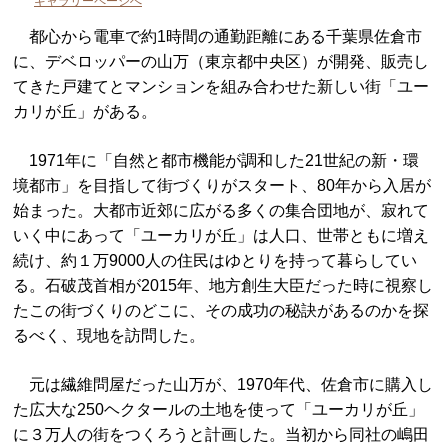
ギャラリーページへ
都心から電車で約1時間の通勤距離にある千葉県佐倉市
に、デベロッパーの山万（東京都中央区）が開発、販売し
てきた戸建てとマンションを組み合わせた新しい街「ユー
カリが丘」がある。
1971年に「自然と都市機能が調和した21世紀の新・環
境都市」を目指して街づくりがスタート、80年から入居が
始まった。大都市近郊に広がる多くの集合団地が、寂れて
いく中にあって「ユーカリが丘」は人口、世帯ともに増え
続け、約１万9000人の住民はゆとりを持って暮らしてい
る。石破茂首相が2015年、地方創生大臣だった時に視察し
たこの街づくりのどこに、その成功の秘訣があるのかを探
るべく、現地を訪問した。
元は繊維問屋だった山万が、1970年代、佐倉市に購入し
た広大な250ヘクタールの土地を使って「ユーカリが丘」
に３万人の街をつくろうと計画した。当初から同社の嶋田