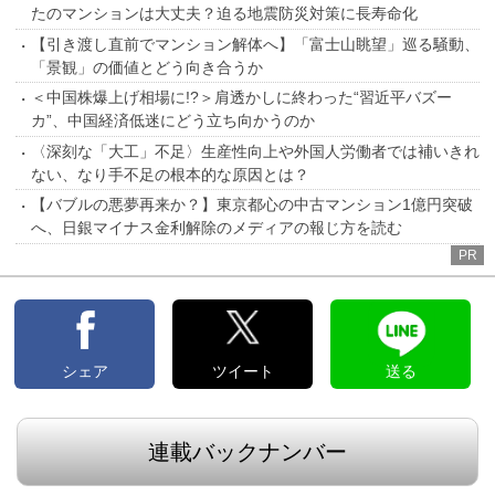
たのマンションは大丈夫？迫る地震防災対策に長寿命化
【引き渡し直前でマンション解体へ】「富士山眺望」巡る騒動、
「景観」の価値とどう向き合うか
＜中国株爆上げ相場に!?＞肩透かしに終わった“習近平バズー
カ”、中国経済低迷にどう立ち向かうのか
〈深刻な「大工」不足〉生産性向上や外国人労働者では補いきれ
ない、なり手不足の根本的な原因とは？
【バブルの悪夢再来か？】東京都心の中古マンション1億円突破
へ、日銀マイナス金利解除のメディアの報じ方を読む
PR
シェア
ツイート
送る
連載バックナンバー