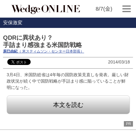
8/7(金)
安保激変
QDRに異状あり？
手詰まり感強まる米国防戦略
辰巳由紀
（ 米スティムソン・センター日本部長）
2014/03/18
3月4日、米国防総省は4年毎の国防政策見直しを発表。厳しい財
政状況が続く中で国防戦略が手詰まり感に陥っていることが鮮
明になった。
本文を読む
PR