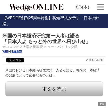
8/6(木)
【WEDGE創刊25周年特集】英知25人が示す「日本の針
路」
米国の日本経済研究第一人者は語る
「日本人よ もっと外の世界へ飛び出せ」
米コロンビア大学名誉教授 ヒュー・パトリック氏
WEDGE編集部
2014/04/30
米国における日本経済研究の第一人者が語る、将来の日本経済
の発展にとって必要なものとは…
本文を読む
PR