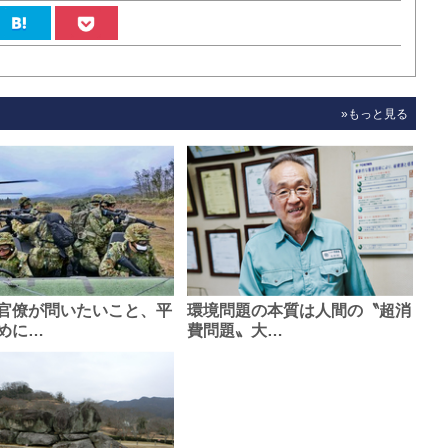
»もっと見る
官僚が問いたいこと、平
環境問題の本質は人間の〝超消
めに…
費問題〟大…