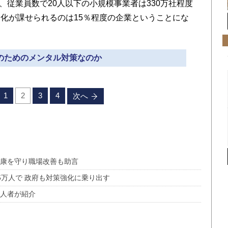
で、従業員数で20人以下の小規模事業者は330万社程度
化が課せられるのは15％程度の企業ということにな
誰のためのメンタル対策なのか
1
2
3
4
次へ
健康を守り職場改善も助言
5万人で 政府も対策強化に乗り出す
一人者が紹介