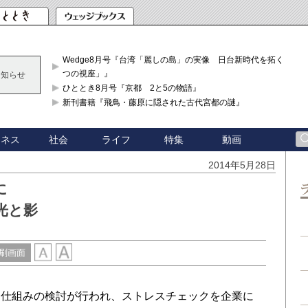
Wedge8月号『台湾「麗しの島」の実像 日台新時代を拓く「3
つの視座」』
お知らせ
ひととき8月号『京都 2と5の物語』
新刊書籍『飛鳥・藤原に隠された古代宮都の謎』
ジネス
社会
ライフ
特集
動画
2014年5月28日
に
光と影
刷画面
仕組みの検討が行われ、ストレスチェックを企業に