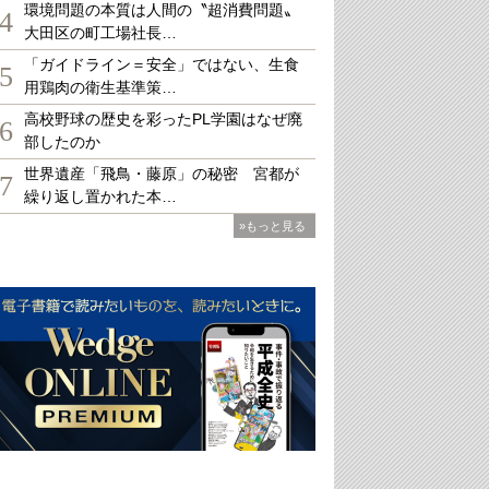
環境問題の本質は人間の〝超消費問題〟
4
大田区の町工場社長…
「ガイドライン＝安全」ではない、生食
5
用鶏肉の衛生基準策…
高校野球の歴史を彩ったPL学園はなぜ廃
6
部したのか
世界遺産「飛鳥・藤原」の秘密 宮都が
7
繰り返し置かれた本…
»もっと見る