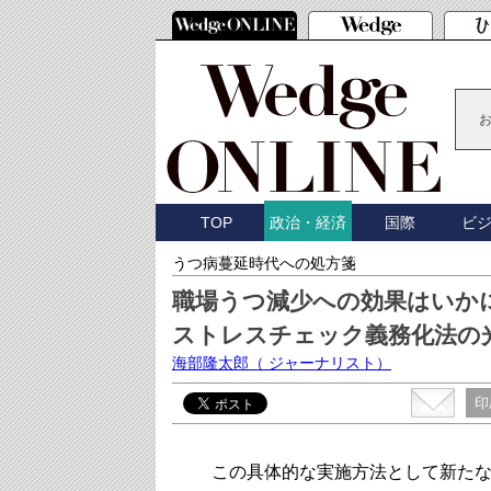
TOP
国際
ビ
政治・経済
うつ病蔓延時代への処方箋
職場うつ減少への効果はいか
ストレスチェック義務化法の
海部隆太郎
（ ジャーナリスト）
印
この具体的な実施方法として新たな