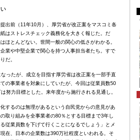
ない
出前（11年10月）、厚労省が改正案をマスコミ各
各紙はストレスチェック義務化を大きく報じた。だ
ーはほとんどない。世間一般の関心の低さがわかる。
大企業や中堅企業で関心を持つ人事担当者たち。すで
かりだ。
になったが、成立を目指す厚労省は改正案を一部手直
ての事業者を対象にしていたが、今回は従業員数50
下は努力目標とした。来年度から施行される見通し。
化するのは無理があるという自民党からの意見があ
の取り組みを全事業者の80％とする目標まで3年し
する従業員数を下げて行くことになるでしょう」とメ
現在、日本の企業数は390万社程度といわれる。そ