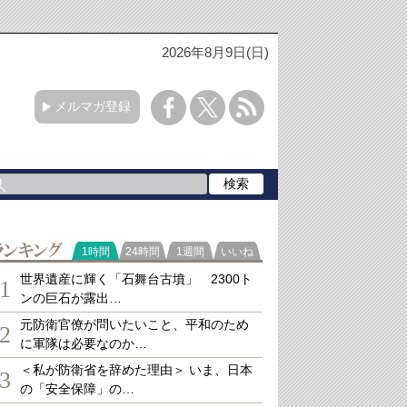
2026年8月9日(日)
メルマガ登録
ランキング
1時間
24時間
1週間
いいね
世界遺産に輝く「石舞台古墳」 2300ト
1
ンの巨石が露出…
元防衛官僚が問いたいこと、平和のため
2
に軍隊は必要なのか…
＜私が防衛省を辞めた理由＞ いま、日本
3
の「安全保障」の…