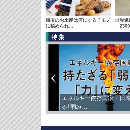
帰省のお土産は何にする？モノ
世界遺
に秘められ…
230
特集
エネルギー依存国家・日
る｢弱み…