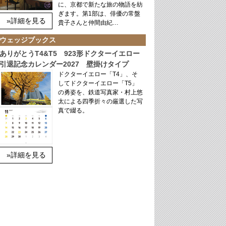
に、京都で新たな旅の物語を紡
ぎます。第1部は、俳優の常盤
»詳細を見る
貴子さんと仲間由紀…
ウェッジブックス
ありがとうT4&T5 923形ドクターイエロー
引退記念カレンダー2027 壁掛けタイプ
ドクターイエロー「T4」、そ
してドクターイエロー「T5」
の勇姿を、鉄道写真家・村上悠
太による四季折々の厳選した写
真で綴る。
»詳細を見る