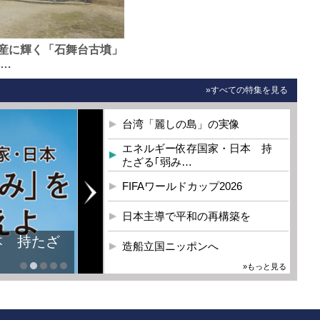
産に輝く「石舞台古墳」
0…
»すべての特集を見る
台湾「麗しの島」の実像
エネルギー依存国家・日本 持
たざる｢弱み…
FIFAワールドカップ2026
日本主導で平和の再構築を
本 持たざ
造船立国ニッポンへ
»もっと見る