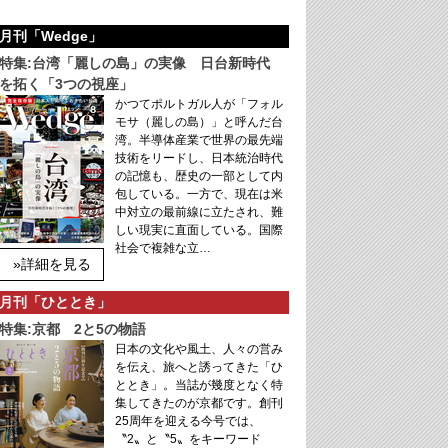
月刊「Wedge」
特集:台湾「麗しの島」の実像 日台新時代
を拓く「3つの視座」
かつてポルトガル人が「フォル
モサ（麗しの島）」と呼んだ台
湾。半導体産業で世界の最先端
技術をリードし、日本統治時代
の記憶も、歴史の一部として内
包している。一方で、現在は米
中対立の最前線に立たされ、難
しい現実に直面している。国際
社会で複雑な立…
»詳細を見る
月刊「ひととき」
特集:京都 2と5の物語
日本の文化や風土、人々の営み
を伝え、旅へと誘ってきた「ひ
ととき」。当誌が幾度となく特
集してきたのが京都です。創刊
25周年を迎える今号では、
〝2〟と〝5〟をキーワード