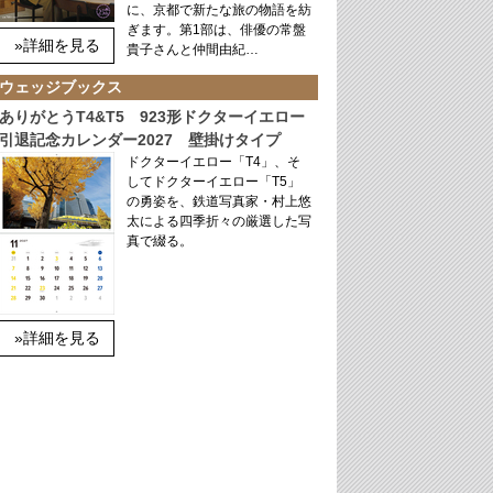
に、京都で新たな旅の物語を紡
ぎます。第1部は、俳優の常盤
»詳細を見る
貴子さんと仲間由紀…
ウェッジブックス
ありがとうT4&T5 923形ドクターイエロー
引退記念カレンダー2027 壁掛けタイプ
ドクターイエロー「T4」、そ
してドクターイエロー「T5」
の勇姿を、鉄道写真家・村上悠
太による四季折々の厳選した写
真で綴る。
»詳細を見る