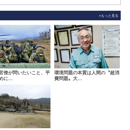
»もっと見る
官僚が問いたいこと、平
環境問題の本質は人間の〝超消
めに…
費問題〟大…