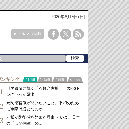
2026年8月9日(日)
メルマガ登録
ランキング
1時間
24時間
1週間
いいね
世界遺産に輝く「石舞台古墳」 2300ト
1
ンの巨石が露出…
元防衛官僚が問いたいこと、平和のため
2
に軍隊は必要なのか…
＜私が防衛省を辞めた理由＞ いま、日本
3
の「安全保障」の…