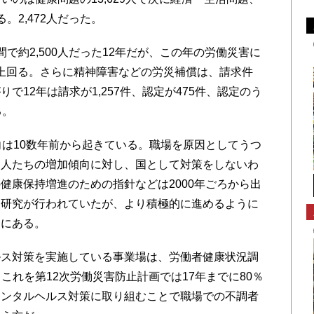
。2,472人だった。
約2,500人だった12年だが、この年の労働災害に
が上回る。さらに精神障害などの労災補償は、請求件
で12年は請求が1,257件、認定が475件、認定のう
る。
は10数年前から起きている。職場を原因としてうつ
る人たちの増加傾向に対し、国として対策をしないわ
健康保持増進のための指針などは2000年ごろから出
査研究が行われていたが、より積極的に進めるように
加にある。
ス対策を実施している事業場は、労働者健康状況調
。これを第12次労働災害防止計画では17年までに80％
メンタルヘルス対策に取り組むことで職場での不調者