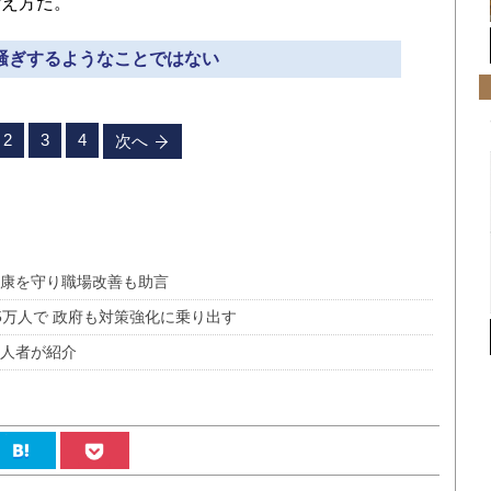
考え方だ。
大騒ぎするようなことではない
2
3
4
次へ
健康を守り職場改善も助言
5万人で 政府も対策強化に乗り出す
一人者が紹介