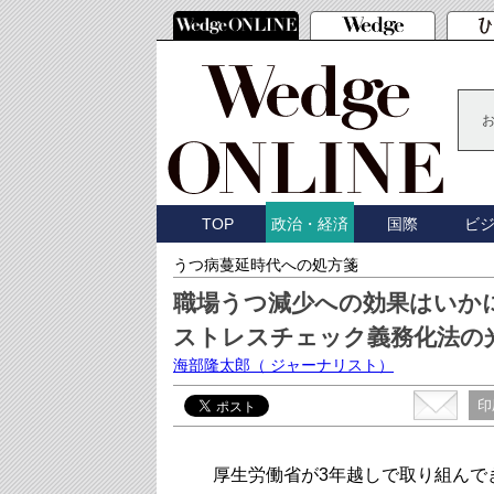
TOP
国際
ビ
政治・経済
うつ病蔓延時代への処方箋
職場うつ減少への効果はいか
ストレスチェック義務化法の
海部隆太郎
（ ジャーナリスト）
印
厚生労働省が3年越しで取り組んで