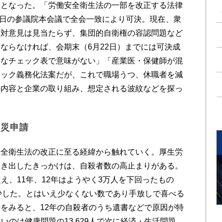
しとなった。「労働安全衛生法の一部を改正する法律
月9日の参議院本会議で全会一致により可決。現在、衆
反対意見は見当たらず、集団的自衛権の容認問題など
ならなければ、会期末（6月22日）までには可決成
易なチェック表で意味がない」「産業医・保健師が混
ェック義務化法案だが、これで職場うつ、休職者を減
の内容と企業の取り組み、想定される波紋などを探っ
労災申請
全衛生法の改正に至る経緯から触れていく。厚生労
動き出したきっかけは、自殺者数の高止まりがある。
を超え、11年、12年はようやく3万人を下回ったもの
が減少した。とはいえ少なくない数であり手放しで喜べる
をみると、12年の自殺者のうち遺書などで原因が特
多いのは健康問題の13,629人で次に経済・生活問題、