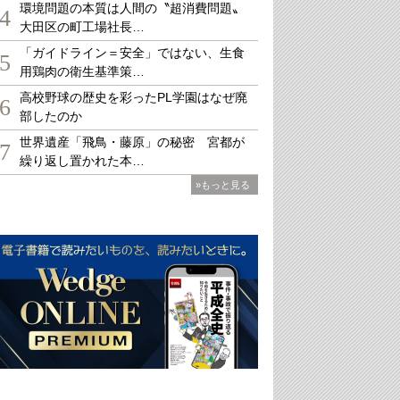
環境問題の本質は人間の〝超消費問題〟
4
大田区の町工場社長…
「ガイドライン＝安全」ではない、生食
5
用鶏肉の衛生基準策…
高校野球の歴史を彩ったPL学園はなぜ廃
6
部したのか
世界遺産「飛鳥・藤原」の秘密 宮都が
7
繰り返し置かれた本…
»もっと見る