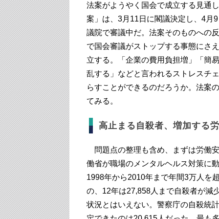
法案がようやく国会で成立する見通
案」は、3月11日に閣議決定し、4
議院で審議中だ。法案そのものへの
で国会審議がストップする事態にさえ
立する。「企業の費用負担増」「簡
乱する」などと言われるストレスチ
らすことができるのだろうか。法案
てみる。
高止まる自殺者、増加する
問題点の整理も含め、まずは労働安
働省が職場のメンタルヘルス対策に
1998年から2010年まで年間3万人
の、12年は27,858人まで自殺者
状況とはいえない。警察庁の自殺統計
定できたのは20,615人だった。最も