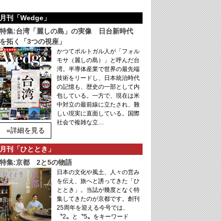
月刊「Wedge」
特集:台湾「麗しの島」の実像 日台新時代
を拓く「3つの視座」
かつてポルトガル人が「フォル
モサ（麗しの島）」と呼んだ台
湾。半導体産業で世界の最先端
技術をリードし、日本統治時代
の記憶も、歴史の一部として内
包している。一方で、現在は米
中対立の最前線に立たされ、難
しい現実に直面している。国際
社会で複雑な立…
»詳細を見る
月刊「ひととき」
特集:京都 2と5の物語
日本の文化や風土、人々の営み
を伝え、旅へと誘ってきた「ひ
ととき」。当誌が幾度となく特
集してきたのが京都です。創刊
25周年を迎える今号では、
〝2〟と〝5〟をキーワード