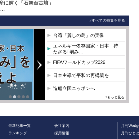
産に輝く「石舞台古墳」
0…
»すべての特集を見る
台湾「麗しの島」の実像
エネルギー依存国家・日本 持
たざる｢弱み…
FIFAワールドカップ2026
日本主導で平和の再構築を
造船立国ニッポンへ
»もっと見る
最新記事一覧
会社案内
月刊Wedg
ランキング
採用情報
月刊ひと