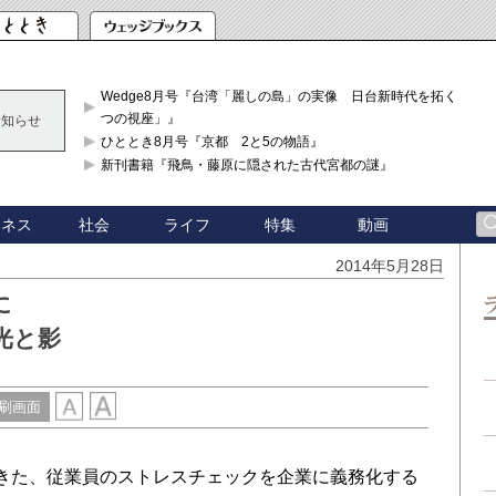
Wedge8月号『台湾「麗しの島」の実像 日台新時代を拓く「3
つの視座」』
お知らせ
ひととき8月号『京都 2と5の物語』
新刊書籍『飛鳥・藤原に隠された古代宮都の謎』
ジネス
社会
ライフ
特集
動画
2014年5月28日
に
光と影
刷画面
きた、従業員のストレスチェックを企業に義務化する