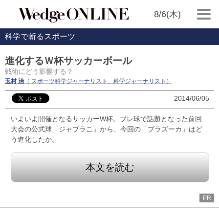
8/6(木)
科学で斬るスポーツ
進化するＷ杯サッカーボール
戦術にどう影響する？
玉村 治
（ スポーツ科学ジャーナリスト、科学ジャーナリスト）
2014/06/05
いよいよ開催となるサッカーW杯。ブレ球で話題となった前回
大会の公式球「ジャブラニ」から、今回の「ブラズーカ」はど
う進化したか。
本文を読む
PR