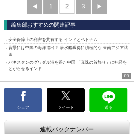
前
1
2
3
次
へ
へ
編集部おすすめの関連記事
安全保障上の利害を共有する インドとベトナム
背景には中国の海洋進出？ 潜水艦獲得に積極的な 東南アジア諸
国
パキスタンのグワダル港を得た中国 「真珠の首飾り」に神経を
とがらせるインド
PR
シェア
ツイート
送る
連載バックナンバー