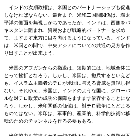
インドの次期政権は、米国とのパートナーシップも促進
しなければならない。最近まで、米印二国間関係は、環太
平洋の側面を無視しがちであったが、インドは、西側をパ
キスタンに阻まれ、貿易および戦略的パートナーを求め
て、ますます東方に目を向けるようになっている。インド
は、米国との間で、中央アジアについての共通の見方を作
り出すことが出来よう。
米国のアフガンからの撤退は、短期的には、地域全体に
とって挫折となろう。しかし、米国は、撤兵するといえど
も、イスラム主義者のテロが米国に与える脅威を無視し得
ない。それゆえ、米国は、インドのような国に、グローバ
ルな対テロ政策の成功の保障をますます依存することにな
ろう。しかし、米印関係の価値は、対テロ戦争にとどまる
ものではない。米印は、軍事的、産業的、科学的技術の移
転のためのチャンネルを作る必要もある。
米印協力を前進させる一切の動きは、気遣いと尊敬が不