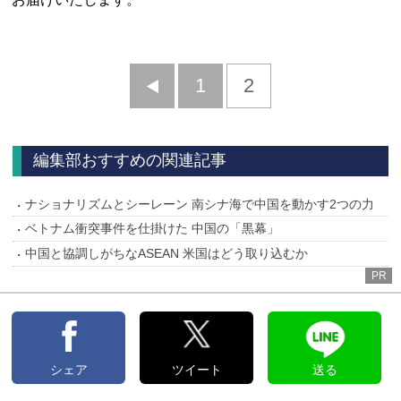
前
1
2
へ
編集部おすすめの関連記事
ナショナリズムとシーレーン 南シナ海で中国を動かす2つの力
ベトナム衝突事件を仕掛けた 中国の「黒幕」
中国と協調しがちなASEAN 米国はどう取り込むか
PR
シェア
ツイート
送る