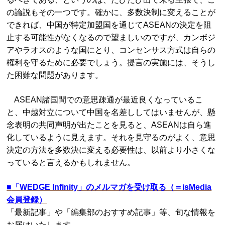
の論説もその一つです。確かに、多数決制に変えることが
できれば、中国が特定加盟国を通じてASEANの決定を阻
止する可能性がなくなるので望ましいのですが、カンボジ
アやラオスのような国にとり、コンセンサス方式は自らの
権利を守るために必要でしょう。提言の実施には、そうし
た困難な問題があります。
ASEAN諸国間での意思疎通が最近良くなっているこ
と、中越対立について中国を名差ししてはいませんが、懸
念表明の共同声明が出たことを見ると、ASEANは自ら進
化しているように見えます。それを見守るのがよく、意思
決定の方法を多数決に変える必要性は、以前より小さくな
っていると言えるかもしれません。
■
「WEDGE Infinity」のメルマガを受け取る（＝isMedia
会員登録）
「最新記事」や「編集部のおすすめ記事」等、旬な情報を
お届けいたします。