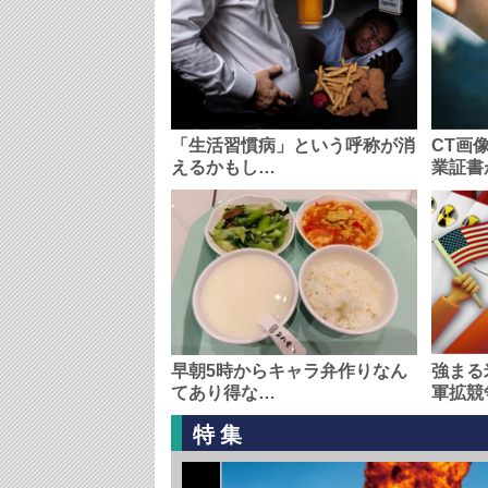
「生活習慣病」という呼称が消
CT画
えるかもし…
業証書
早朝5時からキャラ弁作りなん
強まる
てあり得な…
軍拡競
特集