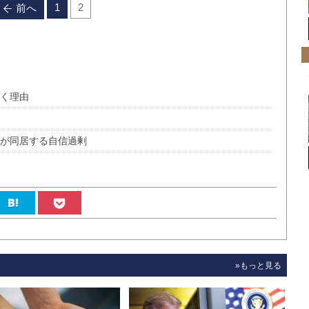
1
2
前へ
づく理由
が同居する自信過剰
»もっと見る