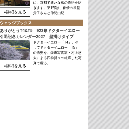
に、京都で新たな旅の物語を紡
ぎます。第1部は、俳優の常盤
»詳細を見る
貴子さんと仲間由紀…
ウェッジブックス
ありがとうT4&T5 923形ドクターイエロー
引退記念カレンダー2027 壁掛けタイプ
ドクターイエロー「T4」、そ
してドクターイエロー「T5」
の勇姿を、鉄道写真家・村上悠
太による四季折々の厳選した写
真で綴る。
»詳細を見る