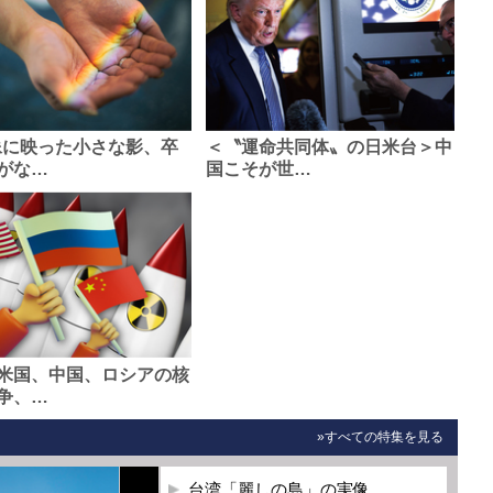
像に映った小さな影、卒
＜〝運命共同体〟の日米台＞中
がな…
国こそが世…
米国、中国、ロシアの核
争、…
»すべての特集を見る
台湾「麗しの島」の実像