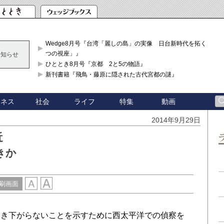
Wedge8月号『台湾「麗しの島」の実像 日台新時代を拓く「3
つの視座」』
お知らせ
ひととき8月号『京都 2と5の物語』
新刊書籍『飛鳥・藤原に隠された古代宮都の謎』
ジネス
社会
ライフ
特集
動画
2014年9月29日
近
きか
刷画面
き下がらないことを示すために西太平洋での偵察を