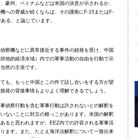
ン、豪州、ベトナムなどは米国の決意が示されるか、
への脅威が続くならば、その護衛にF-15またはF-
である、と論じています。
偵察機などに異常接近する事件の頻発を受け、中国
（排他的経済水域）内での軍事活動の自由を行動で示
は当然の主張です。
ても、もっと中国とこの件で話し合いをする方が望
の挑発の背後事情もよりよく理解できるでしょう。
軍事偵察行動を含む軍事行動は許されないとの解釈を
ていないことに対立の根っこがあります。米国の解釈
あると思われますが、EEZ内での許容される軍事活
あります。また、たとえ海洋法解釈について一致出来