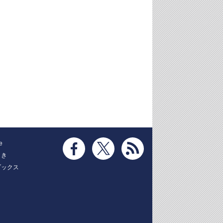
e
とき
ブックス