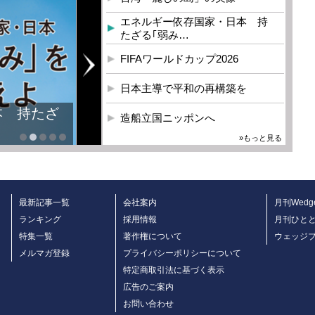
エネルギー依存国家・日本 持
たざる｢弱み…
FIFAワールドカップ2026
日本主導で平和の再構築を
本 持たざ
造船立国ニッポンへ
»もっと見る
最新記事一覧
会社案内
月刊Wedg
ランキング
採用情報
月刊ひと
特集一覧
著作権について
ウェッジ
メルマガ登録
プライバシーポリシーについて
特定商取引法に基づく表示
広告のご案内
お問い合わせ