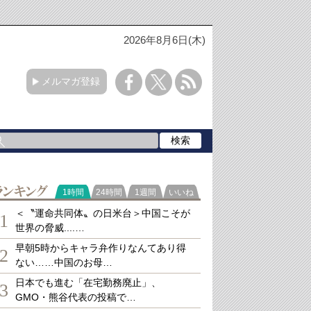
2026年8月6日(木)
メルマガ登録
ランキング
1時間
24時間
1週間
いいね
＜〝運命共同体〟の日米台＞中国こそが
1
世界の脅威....…
早朝5時からキャラ弁作りなんてあり得
2
ない……中国のお母…
日本でも進む「在宅勤務廃止」、
3
GMO・熊谷代表の投稿で…