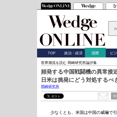
TOP
政治・経済
ビ
国際
世界潮流を読む 岡崎研究所論評集
頻発する中国戦闘機の異常接
日米は挑発にどう対処するべ
岡崎研究所
印
少なくとも、米国は中国の威嚇で引