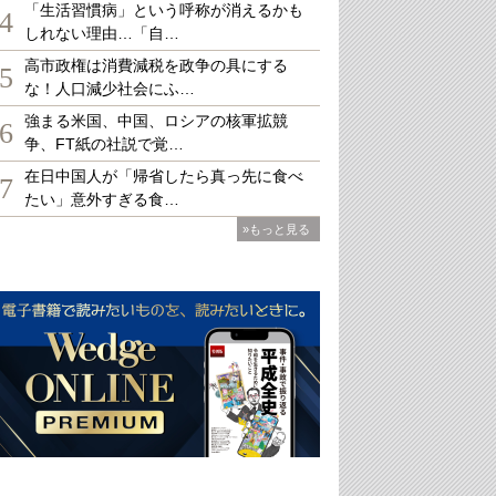
「生活習慣病」という呼称が消えるかも
4
しれない理由…「自…
高市政権は消費減税を政争の具にする
5
な！人口減少社会にふ…
強まる米国、中国、ロシアの核軍拡競
6
争、FT紙の社説で覚…
在日中国人が「帰省したら真っ先に食べ
7
たい」意外すぎる食…
»もっと見る