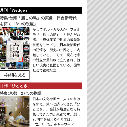
月刊「Wedge」
特集:台湾「麗しの島」の実像 日台新時代
を拓く「3つの視座」
かつてポルトガル人が「フォル
モサ（麗しの島）」と呼んだ台
湾。半導体産業で世界の最先端
技術をリードし、日本統治時代
の記憶も、歴史の一部として内
包している。一方で、現在は米
中対立の最前線に立たされ、難
しい現実に直面している。国際
社会で複雑な立…
»詳細を見る
月刊「ひととき」
特集:京都 2と5の物語
日本の文化や風土、人々の営み
を伝え、旅へと誘ってきた「ひ
ととき」。当誌が幾度となく特
集してきたのが京都です。創刊
25周年を迎える今号では、
〝2〟と〝5〟をキーワード