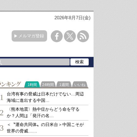
2026年8月7日(金)
メルマガ登録
ランキング
1時間
24時間
1週間
いいね
台湾有事の脅威は日本だけでない…周辺
1
海域に進出する中国…
〈熊本地震〉熱中症からどう命を守る
2
か？人間は「発汗の名…
＜〝運命共同体〟の日米台＞中国こそが
3
世界の脅威....…