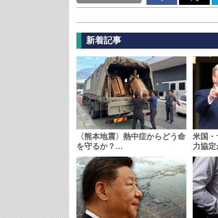
新着記事
〈熊本地震〉熱中症からどう命
米国・
を守るか？…
力協定