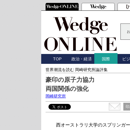
TOP
政治・経済
ビ
国際
世界潮流を読む 岡崎研究所論評集
豪印の原子力協力
両国関係の強化
岡崎研究所
印
西オーストラリ大学のスプリンガー研究員が、