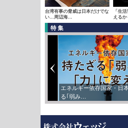
台湾有事の脅威は日本だけでな
「生活
い…周辺海…
えるか
特集
エネルギー依存国家・日
る｢弱み…