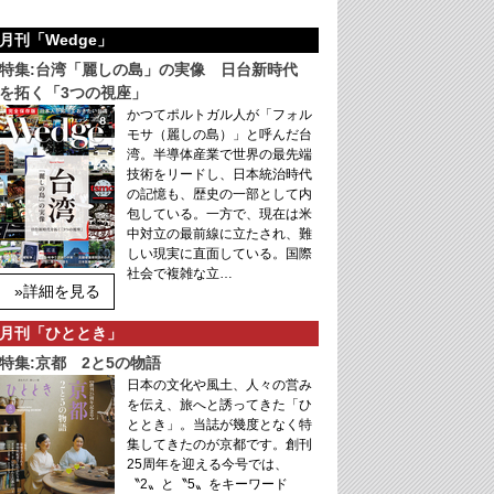
月刊「Wedge」
特集:台湾「麗しの島」の実像 日台新時代
を拓く「3つの視座」
かつてポルトガル人が「フォル
モサ（麗しの島）」と呼んだ台
湾。半導体産業で世界の最先端
技術をリードし、日本統治時代
の記憶も、歴史の一部として内
包している。一方で、現在は米
中対立の最前線に立たされ、難
しい現実に直面している。国際
社会で複雑な立…
»詳細を見る
月刊「ひととき」
特集:京都 2と5の物語
日本の文化や風土、人々の営み
を伝え、旅へと誘ってきた「ひ
ととき」。当誌が幾度となく特
集してきたのが京都です。創刊
25周年を迎える今号では、
〝2〟と〝5〟をキーワード