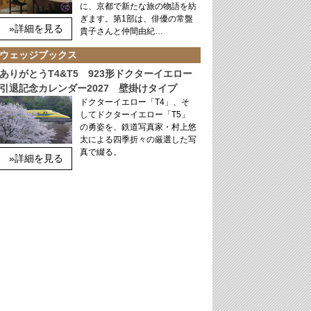
に、京都で新たな旅の物語を紡
ぎます。第1部は、俳優の常盤
»詳細を見る
貴子さんと仲間由紀…
ウェッジブックス
ありがとうT4&T5 923形ドクターイエロー
引退記念カレンダー2027 壁掛けタイプ
ドクターイエロー「T4」、そ
してドクターイエロー「T5」
の勇姿を、鉄道写真家・村上悠
太による四季折々の厳選した写
真で綴る。
»詳細を見る