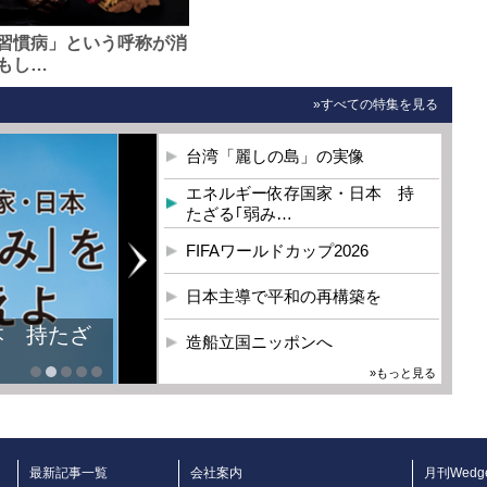
習慣病」という呼称が消
もし…
»すべての特集を見る
台湾「麗しの島」の実像
エネルギー依存国家・日本 持
たざる｢弱み…
FIFAワールドカップ2026
日本主導で平和の再構築を
本 持たざ
造船立国ニッポンへ
»もっと見る
最新記事一覧
会社案内
月刊Wedg