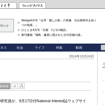
Wedge8月号『台湾「麗しの島」の実像 日台新時代を拓く「3
つの視座」』
お知らせ
ひととき8月号『京都 2と5の物語』
新刊書籍『飛鳥・藤原に隠された古代宮都の謎』
ジネス
社会
ライフ
特集
動画
2014年10月24日
刷画面
9月17日付National Interest誌ウェブサイ