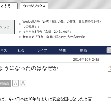
Wedge8月号『台湾「麗しの島」の実像 日台新時代を拓く「3
つの視座」』
お知らせ
ひととき8月号『京都 2と5の物語』
新刊書籍『飛鳥・藤原に隠された古代宮都の謎』
ジネス
社会
ライフ
特集
動画
2014年10月24日
ようになったのはなぜか
刷画面
ば、今の日本は10年前よりは安全な国になったと言