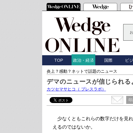
TOP
国際
ビ
政治・経済
炎上？感動？ネットで話題のニュース
デマのニュースが信じられる
カツセマサヒコ
（ プレスラボ）
印
少なくともこれらの数字だけを見れ
えるのではないか。