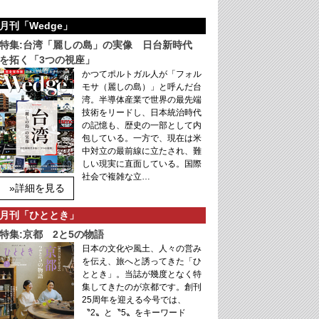
月刊「Wedge」
特集:台湾「麗しの島」の実像 日台新時代
を拓く「3つの視座」
かつてポルトガル人が「フォル
モサ（麗しの島）」と呼んだ台
湾。半導体産業で世界の最先端
技術をリードし、日本統治時代
の記憶も、歴史の一部として内
包している。一方で、現在は米
中対立の最前線に立たされ、難
しい現実に直面している。国際
社会で複雑な立…
»詳細を見る
月刊「ひととき」
特集:京都 2と5の物語
日本の文化や風土、人々の営み
を伝え、旅へと誘ってきた「ひ
ととき」。当誌が幾度となく特
集してきたのが京都です。創刊
25周年を迎える今号では、
〝2〟と〝5〟をキーワード