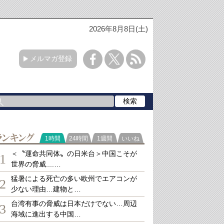
2026年8月8日(土)
メルマガ登録
ランキング
1時間
24時間
1週間
いいね
＜〝運命共同体〟の日米台＞中国こそが
1
世界の脅威....…
猛暑による死亡の多い欧州でエアコンが
2
少ない理由…建物と…
台湾有事の脅威は日本だけでない…周辺
3
海域に進出する中国…