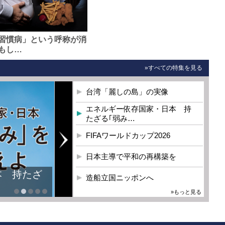
習慣病」という呼称が消
もし…
»すべての特集を見る
台湾「麗しの島」の実像
エネルギー依存国家・日本 持
たざる｢弱み…
FIFAワールドカップ2026
日本主導で平和の再構築を
本 持たざ
造船立国ニッポンへ
»もっと見る