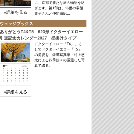
に、京都で新たな旅の物語を紡
ぎます。第1部は、俳優の常盤
»詳細を見る
貴子さんと仲間由紀…
ウェッジブックス
ありがとうT4&T5 923形ドクターイエロー
引退記念カレンダー2027 壁掛けタイプ
ドクターイエロー「T4」、そ
してドクターイエロー「T5」
の勇姿を、鉄道写真家・村上悠
太による四季折々の厳選した写
真で綴る。
»詳細を見る