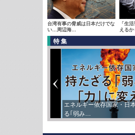
台湾有事の脅威は日本だけでな
「生活
い…周辺海…
えるか
特集
エネルギー依存国家・日
る｢弱み…