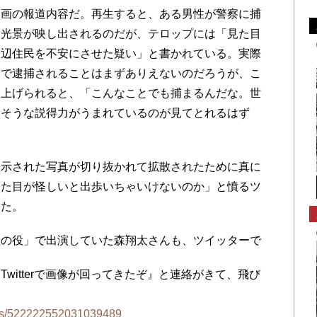
画の報道内容だ。再生すると、ある男性が警察に捕
る光景が映し出されるのだが、テロップには「見た目
周辺住民を不安にさせた疑い」と書かれている。実際
けで逮捕されることはまずありえないのだろうが、こ
り上げられると、「こんなことでも捕まるんだな。世
いそうな説得力がうまれているのが見てとれるはず
示された写真が切り抜かれて拡散されたために真に
見た目が怪しいと出歩いちゃいけないのか」と憤るツ
った。
の役」で出演していた森翔太さんも、ツイッターで
witterで画像が回ってきたぞ』と連絡がきて、飛び
tatus/522222552031039489