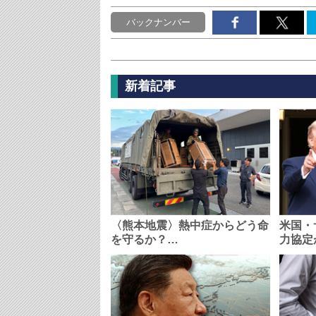
バックナンバー
新着記事
〈熊本地震〉熱中症からどう命
米国・
を守るか？…
力協定