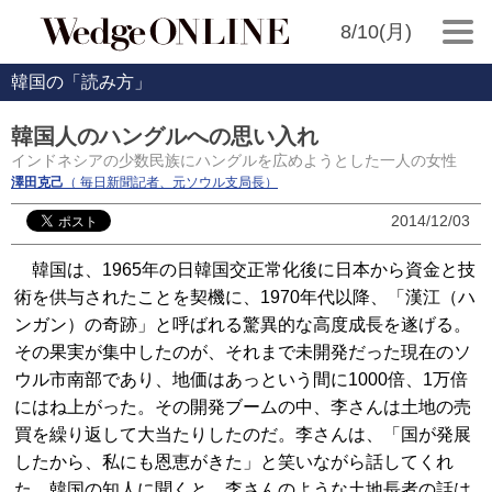
8/10(月)
韓国の「読み方」
韓国人のハングルへの思い入れ
インドネシアの少数民族にハングルを広めようとした一人の女性
澤田克己
（ 毎日新聞記者、元ソウル支局長）
2014/12/03
韓国は、1965年の日韓国交正常化後に日本から資金と技
術を供与されたことを契機に、1970年代以降、「漢江（ハ
ンガン）の奇跡」と呼ばれる驚異的な高度成長を遂げる。
その果実が集中したのが、それまで未開発だった現在のソ
ウル市南部であり、地価はあっという間に1000倍、1万倍
にはね上がった。その開発ブームの中、李さんは土地の売
買を繰り返して大当たりしたのだ。李さんは、「国が発展
したから、私にも恩恵がきた」と笑いながら話してくれ
た。韓国の知人に聞くと、李さんのような土地長者の話は