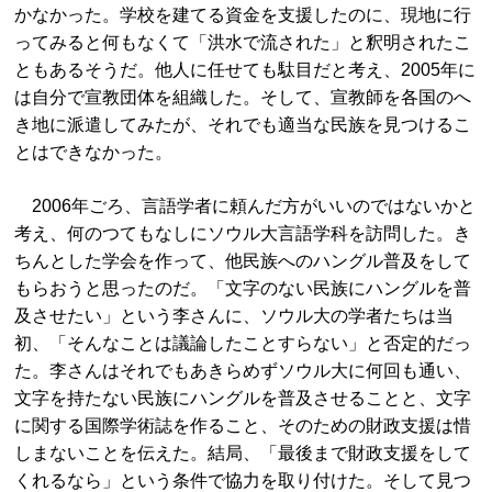
かなかった。学校を建てる資金を支援したのに、現地に行
ってみると何もなくて「洪水で流された」と釈明されたこ
ともあるそうだ。他人に任せても駄目だと考え、2005年に
は自分で宣教団体を組織した。そして、宣教師を各国のへ
き地に派遣してみたが、それでも適当な民族を見つけるこ
とはできなかった。
2006年ごろ、言語学者に頼んだ方がいいのではないかと
考え、何のつてもなしにソウル大言語学科を訪問した。き
ちんとした学会を作って、他民族へのハングル普及をして
もらおうと思ったのだ。「文字のない民族にハングルを普
及させたい」という李さんに、ソウル大の学者たちは当
初、「そんなことは議論したことすらない」と否定的だっ
た。李さんはそれでもあきらめずソウル大に何回も通い、
文字を持たない民族にハングルを普及させることと、文字
に関する国際学術誌を作ること、そのための財政支援は惜
しまないことを伝えた。結局、「最後まで財政支援をして
くれるなら」という条件で協力を取り付けた。そして見つ