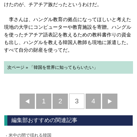
けたのが、チアチア族だったというわけだ。
李さんは、ハングル教育の拠点になってほしいと考えた
現地の大学にコンピューターや教育施設を寄贈。ハングル
を使ったチアチア語表記を教えるための教科書作りの資金
も出し、ハングルを教える韓国人教師も現地に派遣した。
すべて自分の財産を使ってだ。
次ページ » 「韓国を世界に知ってもらいたい」
前
1
2
3
4
次
へ
へ
編集部おすすめの関連記事
米中の間で揺れる韓国