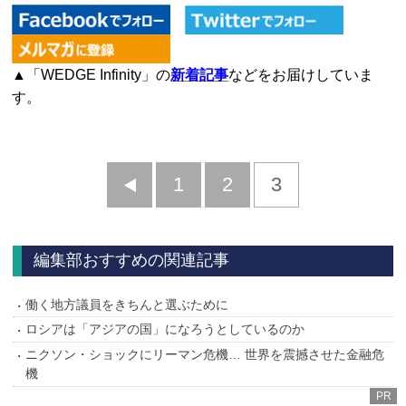
▲「WEDGE Infinity」の
新着記事
などをお届けしていま
す。
前
1
2
3
へ
編集部おすすめの関連記事
働く地方議員をきちんと選ぶために
ロシアは「アジアの国」になろうとしているのか
ニクソン・ショックにリーマン危機… 世界を震撼させた金融危
機
PR