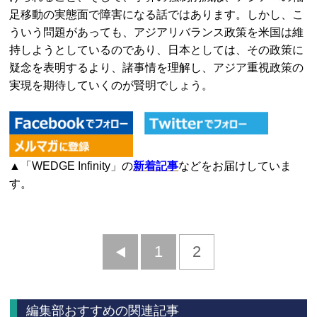
足移動の実態面で障害になる話ではあります。しかし、こ
ういう問題があっても、アジアリバランス政策を米国は維
持しようとしているのであり、日本としては、その政策に
疑念を表明するより、諸事情を理解し、アジア重視政策の
実現を期待していくのが賢明でしょう。
▲「WEDGE Infinity」の
新着記事
などをお届けしていま
す。
前
1
2
へ
編集部おすすめの関連記事