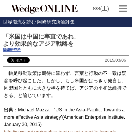
8/8(土)
世界潮流を読む 岡崎研究所論評集
「米国は中国に率直であれ」
より効果的なアジア戦略を
岡崎研究所
2015/03/06
軸足移動政策は期待に添わず、言葉と行動の不一致は疑
念を呼び起こした。しかし、もし米国がはっきり発言し、
同盟国とともに大きな棒を持てば、アジアの平和は維持で
きる、と論じています。
出典：Michael Mazza ‘US in the Asia-Pacific: Towards a
more effective Asia strategy’(American Enterprise Institute,
January 30, 2015)
http://www.aei.org/publication/u-s-asia-pacific-towards-