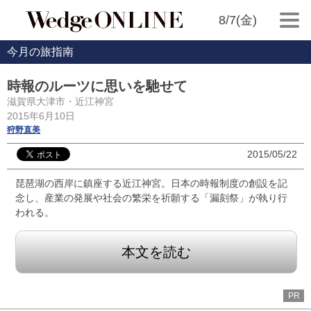
8/7(金)
今月の旅指南
時報のルーツに思いを馳せて
滋賀県大津市・近江神宮
2015年6月10日
狩野直美
2015/05/22
琵琶湖の西岸に鎮座する近江神宮。日本の時報制度の創設を記
念し、産業の発展や社会の繁栄を祈願する「漏刻祭」が執り行
われる。
本文を読む
PR