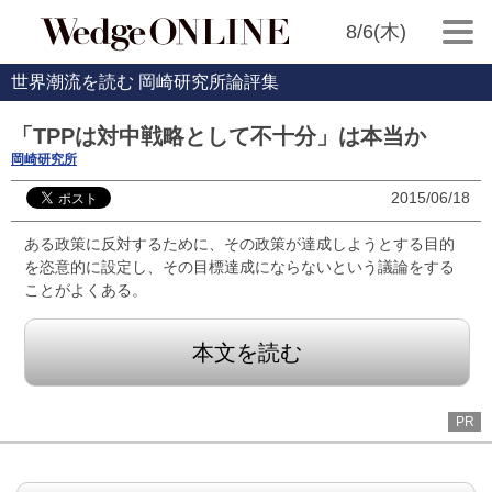
8/6(木)
世界潮流を読む 岡崎研究所論評集
「TPPは対中戦略として不十分」は本当か
岡崎研究所
2015/06/18
ある政策に反対するために、その政策が達成しようとする目的
を恣意的に設定し、その目標達成にならないという議論をする
ことがよくある。
本文を読む
PR