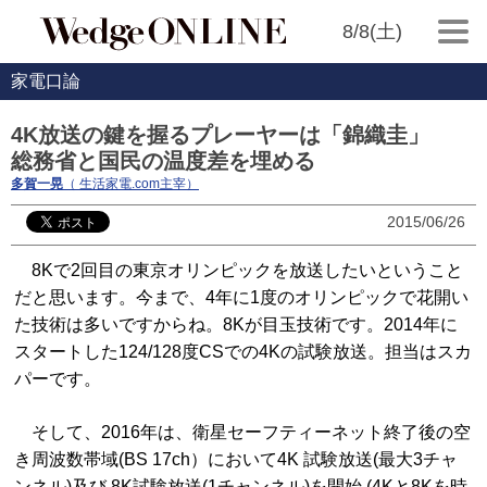
8/8(土)
家電口論
4K放送の鍵を握るプレーヤーは「錦織圭」
総務省と国民の温度差を埋める
多賀一晃
（ 生活家電.com主宰）
2015/06/26
8Kで2回目の東京オリンピックを放送したいということ
だと思います。今まで、4年に1度のオリンピックで花開い
た技術は多いですからね。8Kが目玉技術です。2014年に
スタートした124/128度CSでの4Kの試験放送。担当はスカ
パーです。
そして、2016年は、衛星セーフティーネット終了後の空
き周波数帯域(BS 17ch）において4K 試験放送(最大3チャ
ンネル)及び 8K試験放送(1チャンネル)を開始 (4Kと8Kを時