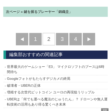
次ページ » 鍵を握るプレーヤー「錦織圭」
前
1
2
3
4
次
へ
へ
編集部おすすめの関連記事
世界最大のゲームショー「E3」 マイクロソフトのブースは6時
間待ち
Googleフォトがもたらすデジカメの終焉
破壊者・UBERの正体
増殖する次世代ビットコイン ユーロの再現狙うリップル
UBERは「何でも運べる魔法のじゅうたん」？ ドローンや無人運
転技術の活用もあり得る驚くべき未来
PR