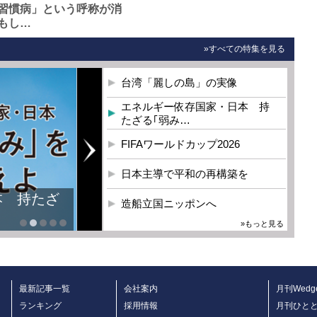
習慣病」という呼称が消
もし…
»すべての特集を見る
台湾「麗しの島」の実像
エネルギー依存国家・日本 持
たざる｢弱み…
FIFAワールドカップ2026
日本主導で平和の再構築を
本 持たざ
造船立国ニッポンへ
»もっと見る
最新記事一覧
会社案内
月刊Wedg
ランキング
採用情報
月刊ひと