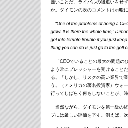
難いことだ。ライバルの後追いをせ
か。ダイモンの次のコメントは示唆
“One of the problems of being a CEO 
grow. It is there the whole time,” Dimon
get into terrible trouble if you just k
thing you can do is just go to the golf 
「CEOでいることの最大の問題の
よう常にプレッシャーを受けること
る。「しかし、リスクの高い業界で
う。（アメリカの著名投資家）ウォ
行ってしばらく何もしないことが、
当然ながら、ダイモンを第一級の経
プには厳しい評価を下す。例えば、