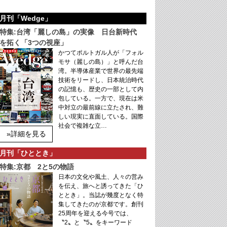
月刊「Wedge」
特集:台湾「麗しの島」の実像 日台新時代
を拓く「3つの視座」
かつてポルトガル人が「フォル
モサ（麗しの島）」と呼んだ台
湾。半導体産業で世界の最先端
技術をリードし、日本統治時代
の記憶も、歴史の一部として内
包している。一方で、現在は米
中対立の最前線に立たされ、難
しい現実に直面している。国際
社会で複雑な立…
»詳細を見る
月刊「ひととき」
特集:京都 2と5の物語
日本の文化や風土、人々の営み
を伝え、旅へと誘ってきた「ひ
ととき」。当誌が幾度となく特
集してきたのが京都です。創刊
25周年を迎える今号では、
〝2〟と〝5〟をキーワード