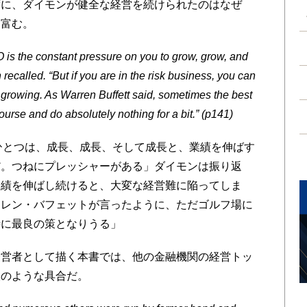
ずに、ダイモンが健全な経営を続けられたのはなぜ
に富む。
is the constant pressure on you to grow, grow, and
 recalled. “But if you are in the risk business, you can
eep growing. As Warren Buffett said, sometimes the best
course and do absolutely nothing for a bit.” (p141)
ひとつは、成長、成長、そして成長と、業績を伸ばす
だ。つねにプレッシャーがある」ダイモンは振り返
業績を伸ばし続けると、大変な経営難に陥ってしま
ーレン・バフェットが言ったように、ただゴルフ場に
時に最良の策となりうる」
営者として描く本書では、他の金融機関の経営トッ
次のような具合だ。