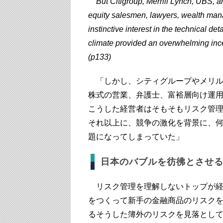
But Citigroup, Merrill Lynch, UBS, a
equity salesmen, lawyers, wealth man
instinctive interest in the technical de
climate provided an overwhelming ince
(p133)
「しかし、シティグループやメリル
株式の営業、弁護士、富裕層向け運
こうした経営者はそもそもリスク管
それ以上に、競争の激化を背景に、
題になってしまっていた」
日本のバブルを彷彿とさせる "sh
リスク管理を理解しないトップが経
をつくって新手の金融商品のリスク
るそうした簿外のリスクを見落とし