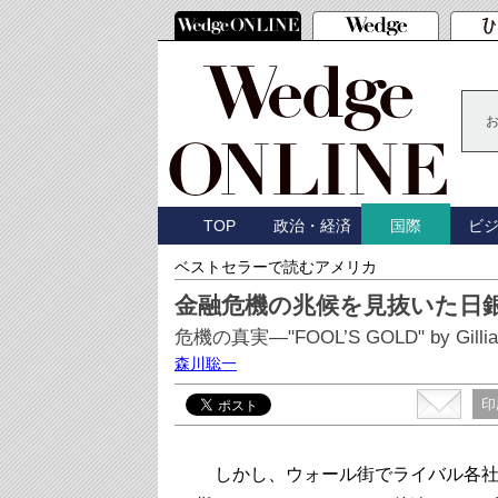
TOP
政治・経済
ビ
国際
ベストセラーで読むアメリカ
金融危機の兆候を見抜いた日
危機の真実―"FOOL’S GOLD" by Gillian
森川聡一
印
しかし、ウォール街でライバル各社