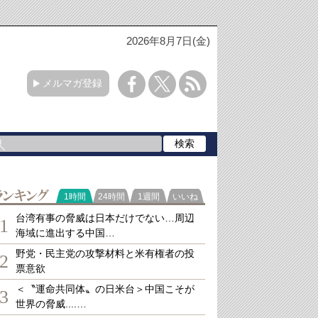
2026年8月7日(金)
メルマガ登録
ランキング
1時間
24時間
1週間
いいね
台湾有事の脅威は日本だけでない…周辺
1
海域に進出する中国…
野党・民主党の攻撃材料と米有権者の投
2
票意欲
＜〝運命共同体〟の日米台＞中国こそが
3
世界の脅威....…