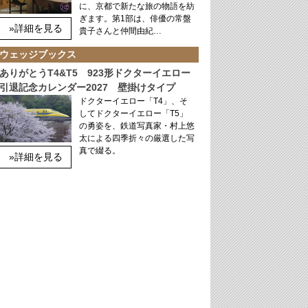
に、京都で新たな旅の物語を紡
ぎます。第1部は、俳優の常盤
»詳細を見る
貴子さんと仲間由紀…
ウェッジブックス
ありがとうT4&T5 923形ドクターイエロー
引退記念カレンダー2027 壁掛けタイプ
ドクターイエロー「T4」、そ
してドクターイエロー「T5」
の勇姿を、鉄道写真家・村上悠
太による四季折々の厳選した写
真で綴る。
»詳細を見る