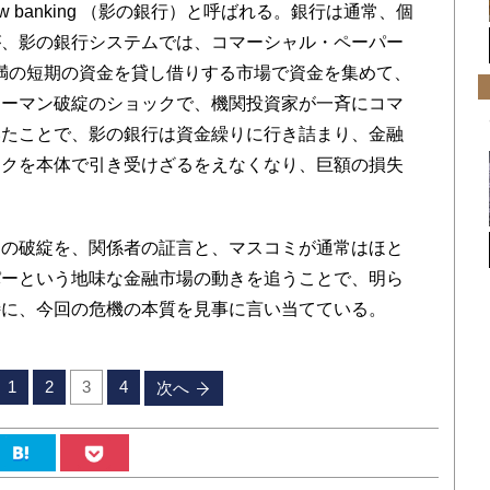
 banking （影の銀行）と呼ばれる。銀行は通常、個
が、影の銀行システムでは、コマーシャル・ペーパー
満の短期の資金を貸し借りする市場で資金を集めて、
リーマン破綻のショックで、機関投資家が一斉にコマ
いたことで、影の銀行は資金繰りに行き詰まり、金融
スクを本体で引き受けざるをえなくなり、巨額の損失
の破綻を、関係者の証言と、マスコミが通常はほと
パーという地味な金融市場の動きを追うことで、明ら
特に、今回の危機の本質を見事に言い当てている。
1
2
3
4
次へ