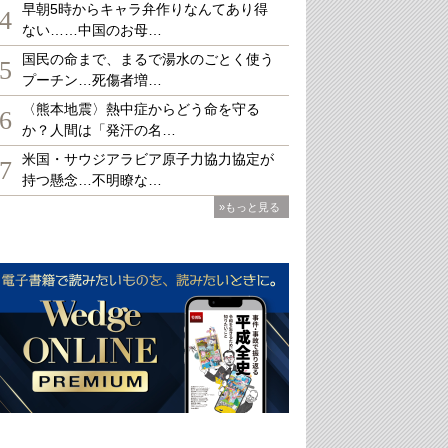
早朝5時からキャラ弁作りなんてあり得
4
ない……中国のお母…
国民の命まで、まるで湯水のごとく使う
5
プーチン…死傷者増…
〈熊本地震〉熱中症からどう命を守る
6
か？人間は「発汗の名…
米国・サウジアラビア原子力協力協定が
7
持つ懸念…不明瞭な…
»もっと見る