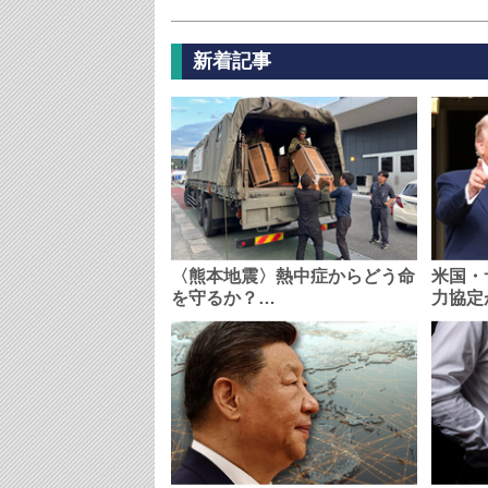
新着記事
〈熊本地震〉熱中症からどう命
米国・
を守るか？…
力協定