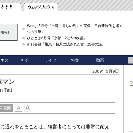
Wedge8月号『台湾「麗しの島」の実像 日台新時代を拓く「3
つの視座」』
お知らせ
ひととき8月号『京都 2と5の物語』
新刊書籍『飛鳥・藤原に隠された古代宮都の謎』
ジネス
社会
ライフ
特集
動画
2009年9月9日
銀マン
 Tett
刷画面
に遅れをとることは、経営者にとっては非常に耐え