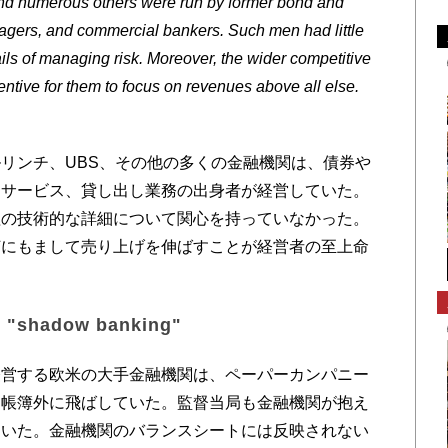
nd numerous others were run by former bond and
agers, and commercial bankers. Such men had little
tails of managing risk. Moreover, the wider competitive
ntive for them to focus on revenues above all else.
リンチ、UBS、その他の多くの金融機関は、債券や
用サービス、貸し出し業務の出身者が経営していた。
理の技術的な詳細について関心を持っていなかった。
何にもまして売り上げを伸ばすことが経営者の至上命
adow banking"
営する欧米の大手金融機関は、ペーパーカンパニー
を帳簿外に飛ばしていた。監督当局も金融機関が抱え
ていた。金融機関のバランスシートには反映されない