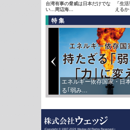
台湾有事の脅威は日本だけでな
「生活
い…周辺海…
えるか
特集
エネルギー依存国家・日
る｢弱み…
‹Copyright © 1997-2026 Wedge All Rights Reserved.›