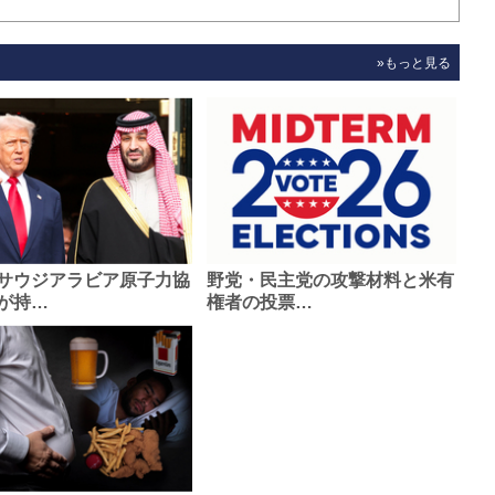
»もっと見る
サウジアラビア原子力協
野党・民主党の攻撃材料と米有
が持…
権者の投票…