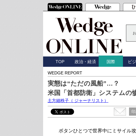
TOP
政治・経済
ビ
国際
WEDGE REPORT
実態は“ただの風船”…？
米国「首都防衛」システムの
土方細秩子
（ ジャーナリスト）
印
ボタンひとつで世界中にミサイル攻