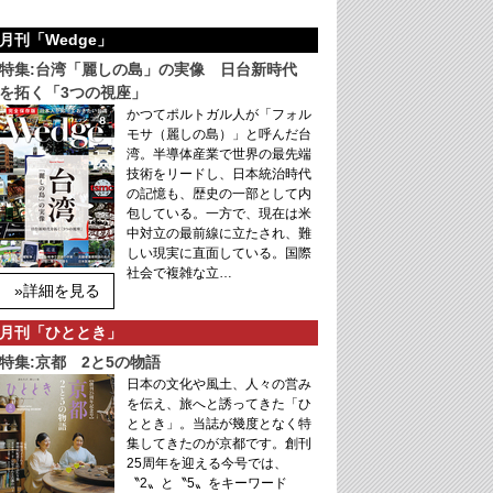
月刊「Wedge」
特集:台湾「麗しの島」の実像 日台新時代
を拓く「3つの視座」
かつてポルトガル人が「フォル
モサ（麗しの島）」と呼んだ台
湾。半導体産業で世界の最先端
技術をリードし、日本統治時代
の記憶も、歴史の一部として内
包している。一方で、現在は米
中対立の最前線に立たされ、難
しい現実に直面している。国際
社会で複雑な立…
»詳細を見る
月刊「ひととき」
特集:京都 2と5の物語
日本の文化や風土、人々の営み
を伝え、旅へと誘ってきた「ひ
ととき」。当誌が幾度となく特
集してきたのが京都です。創刊
25周年を迎える今号では、
〝2〟と〝5〟をキーワード