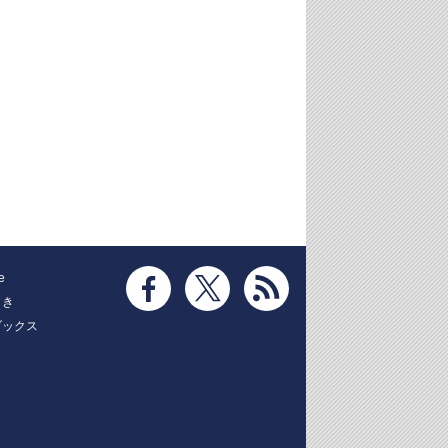
e
とき
ブックス