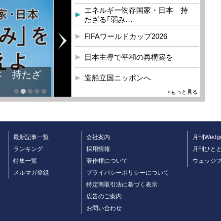
エネルギー依存国家・日本 持
たざる｢弱み…
FIFAワールドカップ2026
日本主導で平和の再構築を
本 持たざ
造船立国ニッポンへ
»もっと見る
最新記事一覧
会社案内
月刊Wedg
ランキング
採用情報
月刊ひと
特集一覧
著作権について
ウェッジ
メルマガ登録
プライバシーポリシーについて
特定商取引法に基づく表示
広告のご案内
お問い合わせ