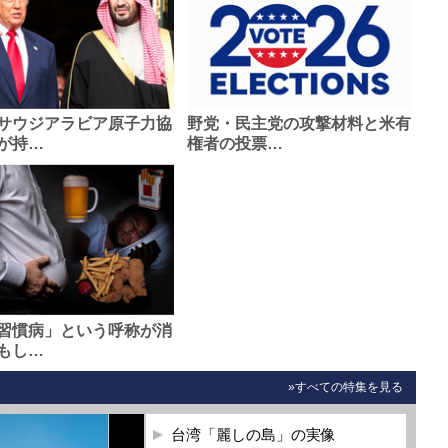
サウジアラビア原子力協
野党・民主党の攻撃材料と米有
が持…
権者の投票…
習慣病」という呼称が消
もし…
»すべての特集を見る
台湾「麗しの島」の実像