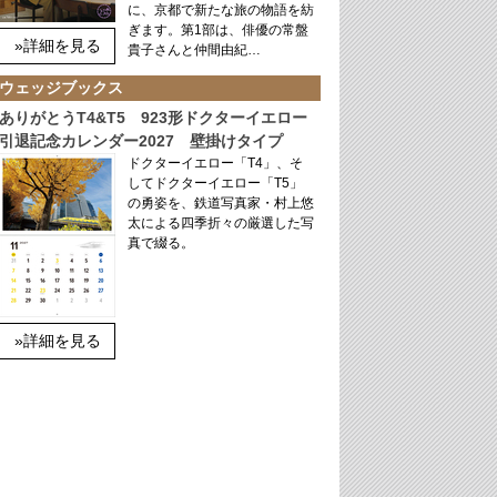
に、京都で新たな旅の物語を紡
ぎます。第1部は、俳優の常盤
»詳細を見る
貴子さんと仲間由紀…
ウェッジブックス
ありがとうT4&T5 923形ドクターイエロー
引退記念カレンダー2027 壁掛けタイプ
ドクターイエロー「T4」、そ
してドクターイエロー「T5」
の勇姿を、鉄道写真家・村上悠
太による四季折々の厳選した写
真で綴る。
»詳細を見る