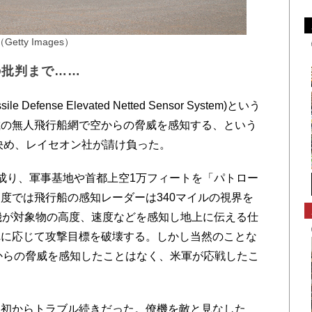
ty Images）
の批判まで……
ssile Defense Elevated Netted Sensor System)という
載の無人飛行船網で空からの脅威を感知する、という
を決め、レイセオン社が請け負った。
成り、軍事基地や首都上空1万フィートを「パトロー
度では飛行船の感知レーダーは340マイルの視界を
機が対象物の高度、速度などを感知し地上に伝える仕
れに応じて攻撃目標を破壊する。しかし当然のことな
空からの脅威を感知したことはなく、米軍が応戦したこ
初からトラブル続きだった。僚機を敵と見なした