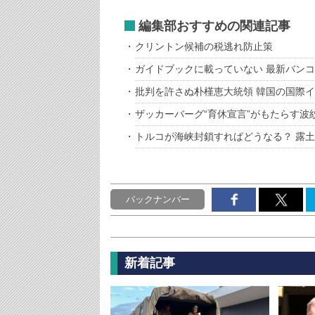
編集部おすすめの関連記事
クリントン候補の税逃れ防止策
ガイドブックに載っていない 最新バン
批判を許さぬ朴槿恵大統領 韓国の国際
ザッカーバーグ“育休宣言”がもたらす波
トルコが海峡封鎖すればどうなる？ 露
バックナンバー
新着記事