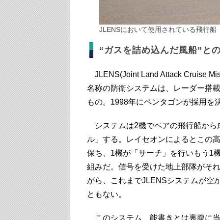
JLENSにおいて使用されている飛行船（Get
“ガスを詰め込んだ風船”と
JLENS(Joint Land Attack Cruise Mi
名称の防衛システムは、レーダー搭
もの。1998年にペンタゴンが採用
システムは2機でペアの飛行船から
ル」する。レイセオンによるとこの高
保ち、1機が「サーチ」を行いもう1
組みだ。信号を受けた地上部隊がそ
がら、これまでJLENSシステムが
ともない。
このシステム、能書きとは裏腹に当