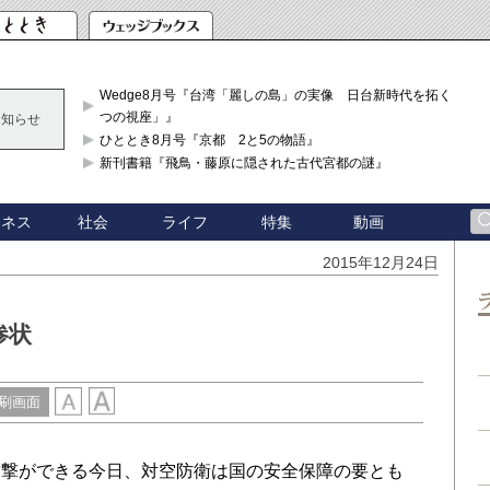
Wedge8月号『台湾「麗しの島」の実像 日台新時代を拓く「3
つの視座」』
お知らせ
ひととき8月号『京都 2と5の物語』
新刊書籍『飛鳥・藤原に隠された古代宮都の謎』
ジネス
社会
ライフ
特集
動画
2015年12月24日
惨状
刷画面
撃ができる今日、対空防衛は国の安全保障の要とも