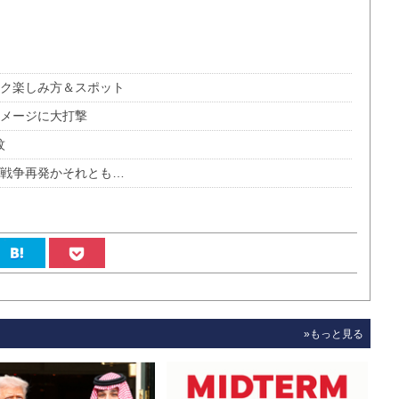
コク楽しみ方＆スポット
イメージに大打撃
紋
土戦争再発かそれとも…
»もっと見る