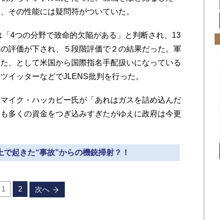
り、その性能には疑問符がついていた。
は「4つの分野で致命的欠陥がある」と判断され、13
との評価が下され、５段階評価で２の結果だった。軍
した、として米国から国際指名手配扱いになっている
ツイッターなどでJLENS批判を行った。
マイク・ハッカビー氏が「あれはガスを詰め込んだ
にも多くの資金をつぎ込みすぎたがゆえに政府は今更
途上で起きた“事故”からの機銃掃射？！
1
2
次へ