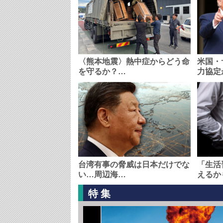
〈熊本地震〉熱中症からどう命
米国・
を守るか？…
力協定
台湾有事の脅威は日本だけでな
「生活
い…周辺海…
えるか
特集