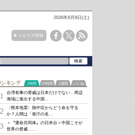
2026年8月8日(土)
メルマガ登録
ランキング
1時間
24時間
1週間
いいね
台湾有事の脅威は日本だけでない…周辺
1
海域に進出する中国…
〈熊本地震〉熱中症からどう命を守る
2
か？人間は「発汗の名…
＜〝運命共同体〟の日米台＞中国こそが
3
世界の脅威....…