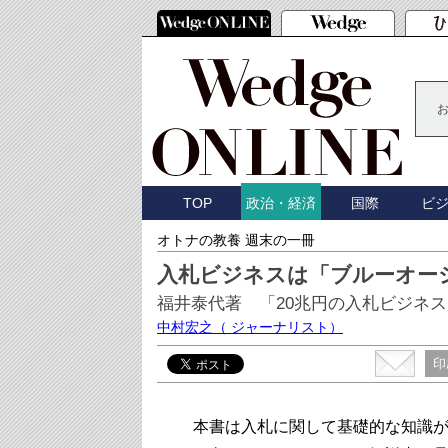
TOP
国際
ビ
政治・経済
オトナの教養 週末の一冊
入札ビジネスは「ブルーオー
福井泰代著 「20兆円の入札ビジネ
中村宏之
（ ジャーナリスト）
印
本書は入札に関して基礎的な知識が