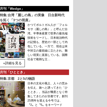
月刊「Wedge」
特集:台湾「麗しの島」の実像 日台新時代
を拓く「3つの視座」
かつてポルトガル人が「フォル
モサ（麗しの島）」と呼んだ台
湾。半導体産業で世界の最先端
技術をリードし、日本統治時代
の記憶も、歴史の一部として内
包している。一方で、現在は米
中対立の最前線に立たされ、難
しい現実に直面している。国際
社会で複雑な立…
»詳細を見る
月刊「ひととき」
特集:京都 2と5の物語
日本の文化や風土、人々の営み
を伝え、旅へと誘ってきた「ひ
ととき」。当誌が幾度となく特
集してきたのが京都です。創刊
25周年を迎える今号では、
〝2〟と〝5〟をキーワード