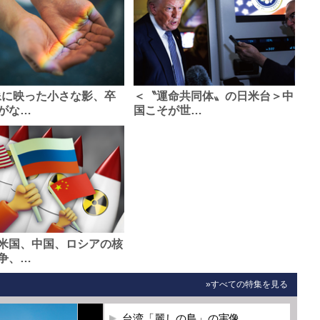
像に映った小さな影、卒
＜〝運命共同体〟の日米台＞中
がな…
国こそが世…
米国、中国、ロシアの核
争、…
»すべての特集を見る
台湾「麗しの島」の実像