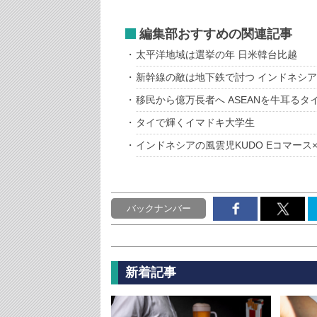
編集部おすすめの関連記事
太平洋地域は選挙の年 日米韓台比越
新幹線の敵は地下鉄で討つ インドネシ
移民から億万長者へ ASEANを牛耳るタ
タイで輝くイマドキ大学生
インドネシアの風雲児KUDO Eコマース
バックナンバー
新着記事