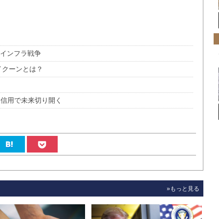
アインフラ戦争
イクーンとは？
×信用で未来切り開く
»もっと見る