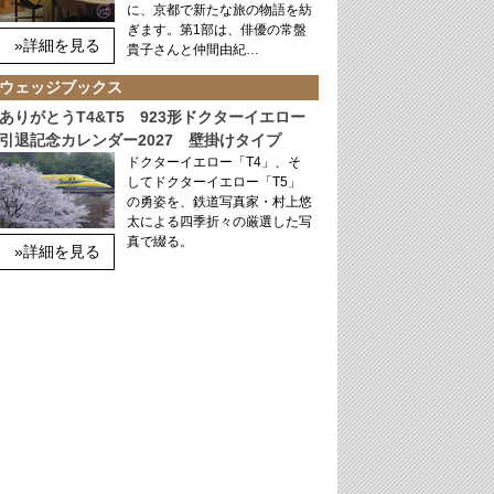
に、京都で新たな旅の物語を紡
ぎます。第1部は、俳優の常盤
»詳細を見る
貴子さんと仲間由紀…
ウェッジブックス
ありがとうT4&T5 923形ドクターイエロー
引退記念カレンダー2027 壁掛けタイプ
ドクターイエロー「T4」、そ
してドクターイエロー「T5」
の勇姿を、鉄道写真家・村上悠
太による四季折々の厳選した写
真で綴る。
»詳細を見る