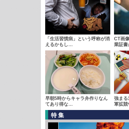
「生活習慣病」という呼称が消
CT画
えるかもし…
業証書
早朝5時からキャラ弁作りなん
強まる
てあり得な…
軍拡競
特集