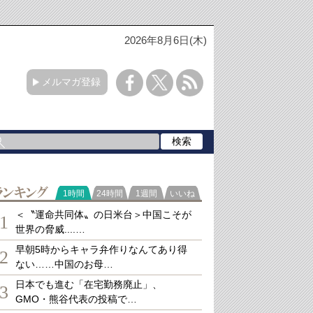
2026年8月6日(木)
メルマガ登録
ランキング
1時間
24時間
1週間
いいね
＜〝運命共同体〟の日米台＞中国こそが
1
世界の脅威....…
早朝5時からキャラ弁作りなんてあり得
2
ない……中国のお母…
日本でも進む「在宅勤務廃止」、
3
GMO・熊谷代表の投稿で…