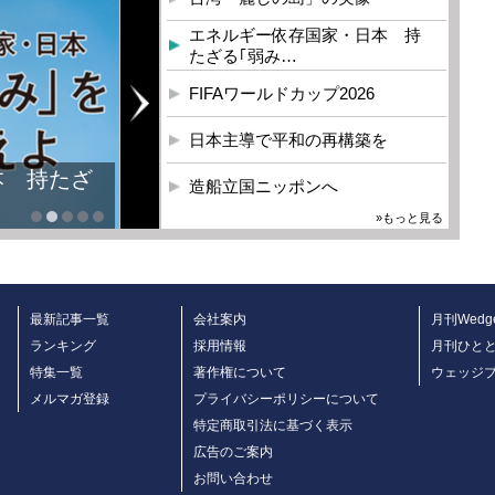
エネルギー依存国家・日本 持
たざる｢弱み…
FIFAワールドカップ2026
日本主導で平和の再構築を
本 持たざ
造船立国ニッポンへ
»もっと見る
最新記事一覧
会社案内
月刊Wedg
ランキング
採用情報
月刊ひと
特集一覧
著作権について
ウェッジ
メルマガ登録
プライバシーポリシーについて
特定商取引法に基づく表示
広告のご案内
お問い合わせ