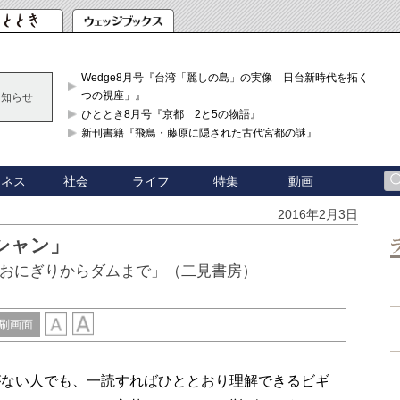
Wedge8月号『台湾「麗しの島」の実像 日台新時代を拓く「3
つの視座」』
お知らせ
ひととき8月号『京都 2と5の物語』
新刊書籍『飛鳥・藤原に隠された古代宮都の謎』
ジネス
社会
ライフ
特集
動画
2016年2月3日
シャン」
スおにぎりからダムまで」（二見書房）
刷画面
ない人でも、一読すればひととおり理解できるビギ