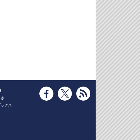
e
とき
ブックス