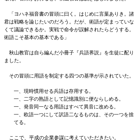
「ヨハネ福音書の冒頭に曰く。はじめに言葉ありき。諸
君は戦略を論じたいのだろう。だが、術語が定まっていな
くて議論できるか。実戦で命令が誤解されたらどうする。
術語こそ基本の基本である」
秋山教官は自ら編んだ小冊子『兵語界説』を生徒に配り
ました。
その冒頭に用語を制定する四つの基準が示されていた。
一、現時慣用せる兵語は存用する。
一、二字の熟語として記憶識別に便ならしめる。
一、発音同一なる用語はすべて異音に改める。
一、欧語一つにして訳語二なるものは、その一つを捨
てる。
ここで、平成の企業参謀に考えていただきたい。