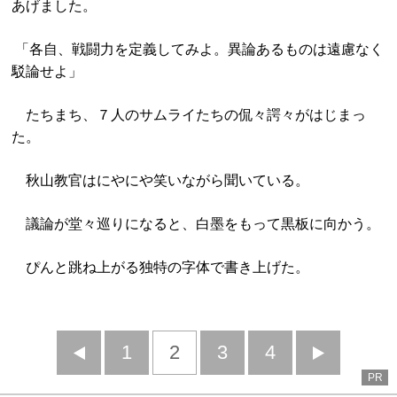
あげました。
「各自、戦闘力を定義してみよ。異論あるものは遠慮なく
駁論せよ」
たちまち、７人のサムライたちの侃々諤々がはじまっ
た。
秋山教官はにやにや笑いながら聞いている。
議論が堂々巡りになると、白墨をもって黒板に向かう。
ぴんと跳ね上がる独特の字体で書き上げた。
前
1
2
3
4
次
PR
へ
へ