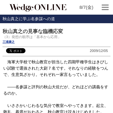
8/7(金)
秋山真之に学ぶ名参謀への道
秋山真之の見事な臨機応変
（3）発想の順序は「基本から応用」
三浦康之
2009/12/05
海軍大学校で秋山教官が担当した四期甲種学生はきびし
い試験で選抜された大尉７名です。それなりの経験をつん
で、生意気ざかり。それぞれ一家言もっていました。
——名参謀と評判の秋山大佐だが、どれほどの講義をす
るのか。
いささかいじわるな気分で教室へやってきます。起立、
敬礼、着席がおわると、秋山教官は説きはじめました。