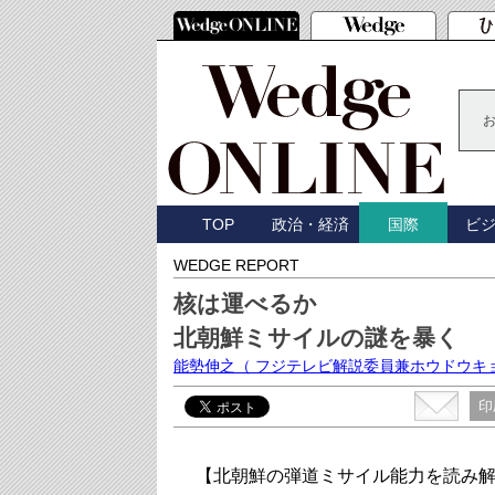
TOP
政治・経済
ビ
国際
WEDGE REPORT
核は運べるか
北朝鮮ミサイルの謎を暴く
能勢伸之
（ フジテレビ解説委員兼ホウドウキ
印
【北朝鮮の弾道ミサイル能力を読み解