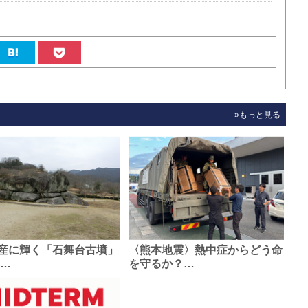
»もっと見る
産に輝く「石舞台古墳」
〈熊本地震〉熱中症からどう命
0…
を守るか？…