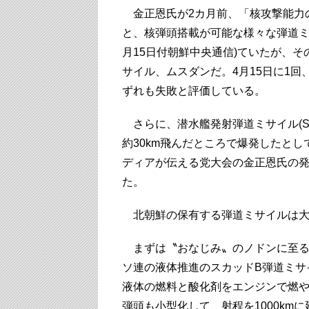
金正恩氏が2カ月前、「核攻撃能力
と、核弾頭搭載が可能な様々な弾道ミ
月15日付朝鮮中央通信)ていたが、
サイル、ムスダンだ。4月15日に1回
ずれも失敗と評価している。
さらに、潜水艦発射弾道ミサイル(SLBM
約30km飛んだところで爆発したと
ディアが伝える党大会の金正恩氏の発
た。
北朝鮮の保有する弾道ミサイルは大
まずは〝おなじみ〟のノドンに至るス
ソ連の液体推進のスカッドB弾道ミサ
液体の燃料と酸化剤をエンジンで燃
弾頭も小型化して、射程を1000km