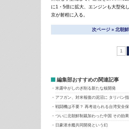
に1・5倍に拡大、エンジンも大型化し
京が射程に入る。
次ページ » 北
1
編集部おすすめの関連記事
米露中がしのぎ削る新たな核開発
アフガン、対米報復の泥沼に タリバン
戦闘機は不要？ 再考迫られる台湾安全
ついに北朝鮮制裁加わった中国 その効
日豪潜水艦共同開発という幻