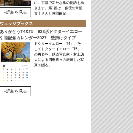
に、京都で新たな旅の物語を紡
ぎます。第1部は、俳優の常盤
»詳細を見る
貴子さんと仲間由紀…
ウェッジブックス
ありがとうT4&T5 923形ドクターイエロー
引退記念カレンダー2027 壁掛けタイプ
ドクターイエロー「T4」、そ
してドクターイエロー「T5」
の勇姿を、鉄道写真家・村上悠
太による四季折々の厳選した写
真で綴る。
»詳細を見る