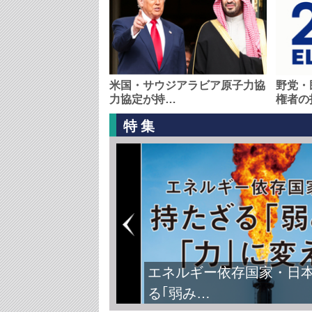
米国・サウジアラビア原子力協
野党・
力協定が持…
権者の
特集
エネルギー依存国家・日
る｢弱み…