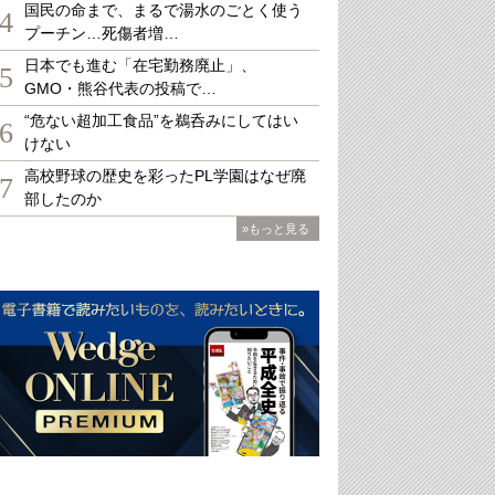
国民の命まで、まるで湯水のごとく使う
4
プーチン…死傷者増…
日本でも進む「在宅勤務廃止」、
5
GMO・熊谷代表の投稿で…
“危ない超加工食品”を鵜呑みにしてはい
6
けない
高校野球の歴史を彩ったPL学園はなぜ廃
7
部したのか
»もっと見る