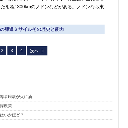
た射程1300kmのノドンなどがある。ノドンなら東
朝鮮の弾道ミサイルその歴史と能力
2
3
4
次へ
指導者暗殺が火に油
保障政策
果はいかほど？