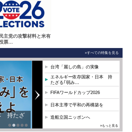
民主党の攻撃材料と米有
投票…
»すべての特集を見る
台湾「麗しの島」の実像
エネルギー依存国家・日本 持
たざる｢弱み…
FIFAワールドカップ2026
日本主導で平和の再構築を
本 持たざ
造船立国ニッポンへ
»もっと見る