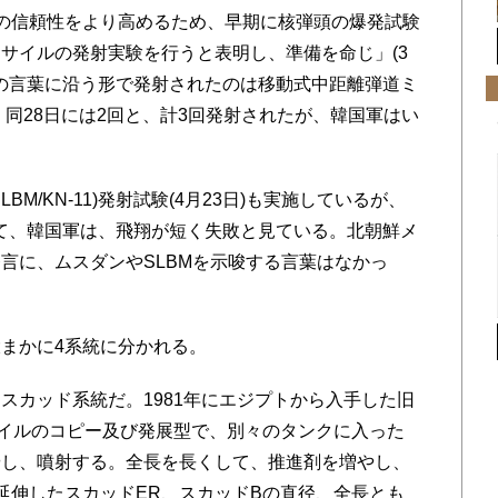
の信頼性をより高めるため、早期に核弾頭の爆発試験
サイルの発射実験を行うと表明し、準備を命じ」(3
その言葉に沿う形で発射されたのは移動式中距離弾道ミ
、同28日には2回と、計3回発射されたが、韓国軍はい
/KN-11)発射試験(4月23日)も実施しているが、
して、韓国軍は、飛翔が短く失敗と見ている。北朝鮮メ
言に、ムスダンやSLBMを示唆する言葉はなかっ
まかに4系統に分かれる。
カッド系統だ。1981年にエジプトから入手した旧
イルのコピー及び発展型で、別々のタンクに入った
やし、噴射する。全長を長くして、推進剤を増やし、
に延伸したスカッドER、スカッドBの直径、全長とも