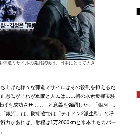
発射弾道ミサイルの発射試験は、日本にとって大き
ち上げた様々な弾道ミサイルはその役割を担えるだ
金正恩氏が「わが軍隊と人民は……初の水素爆弾実験
上げを成功させ……」と意義を強調した、「銀河」。
た「銀河」は、防衛省では「テポドン2派生型」と呼
力があれば、射程は1万2000kmと米本土もカバー
る。