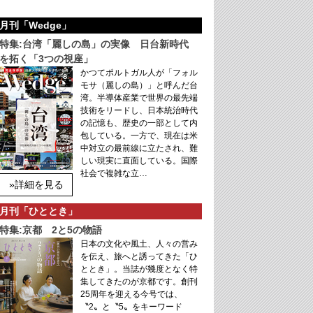
月刊「Wedge」
特集:台湾「麗しの島」の実像 日台新時代
を拓く「3つの視座」
かつてポルトガル人が「フォル
モサ（麗しの島）」と呼んだ台
湾。半導体産業で世界の最先端
技術をリードし、日本統治時代
の記憶も、歴史の一部として内
包している。一方で、現在は米
中対立の最前線に立たされ、難
しい現実に直面している。国際
社会で複雑な立…
»詳細を見る
月刊「ひととき」
特集:京都 2と5の物語
日本の文化や風土、人々の営み
を伝え、旅へと誘ってきた「ひ
ととき」。当誌が幾度となく特
集してきたのが京都です。創刊
25周年を迎える今号では、
〝2〟と〝5〟をキーワード