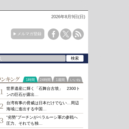
2026年8月9日(日)
メルマガ登録
ランキング
1時間
24時間
1週間
いいね
世界遺産に輝く「石舞台古墳」 2300ト
1
ンの巨石が露出…
台湾有事の脅威は日本だけでない…周辺
2
海域に進出する中国…
“劣勢”プーチンがベラルーシ軍の参戦へ
3
圧力、それでも独…