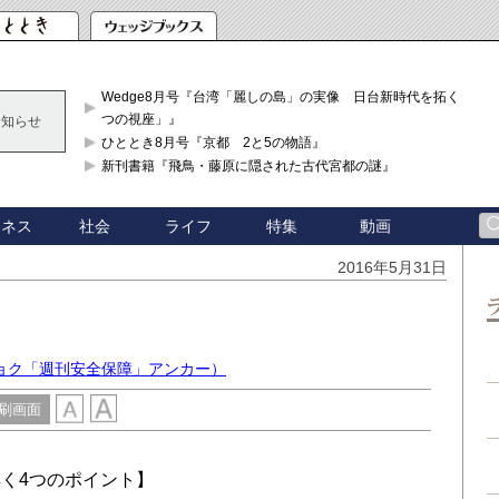
Wedge8月号『台湾「麗しの島」の実像 日台新時代を拓く「3
つの視座」』
お知らせ
ひととき8月号『京都 2と5の物語』
新刊書籍『飛鳥・藤原に隠された古代宮都の謎』
ジネス
社会
ライフ
特集
動画
2016年5月31日
ョク「週刊安全保障」アンカー）
刷画面
く4つのポイント】