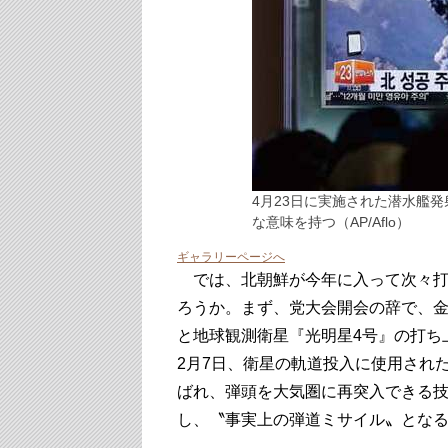
4月23日に実施された潜水艦
な意味を持つ（AP/Aflo）
ギャラリーページへ
では、北朝鮮が今年に入って次々打
ろうか。まず、党大会開会の辞で、
と地球観測衛星『光明星4号』の打ち
2月7日、衛星の軌道投入に使用され
ばれ、弾頭を大気圏に再突入できる技術
し、〝事実上の弾道ミサイル〟とな