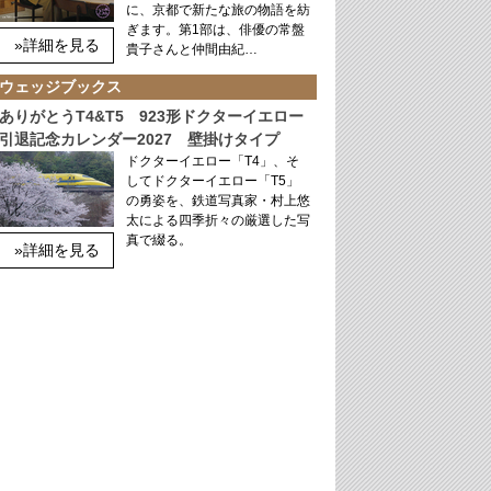
に、京都で新たな旅の物語を紡
ぎます。第1部は、俳優の常盤
»詳細を見る
貴子さんと仲間由紀…
ウェッジブックス
ありがとうT4&T5 923形ドクターイエロー
引退記念カレンダー2027 壁掛けタイプ
ドクターイエロー「T4」、そ
してドクターイエロー「T5」
の勇姿を、鉄道写真家・村上悠
太による四季折々の厳選した写
真で綴る。
»詳細を見る