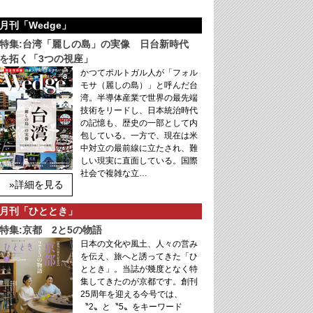
月刊「Wedge」
特集:台湾「麗しの島」の実像 日台新時代
を拓く「3つの視座」
かつてポルトガル人が「フォル
モサ（麗しの島）」と呼んだ台
湾。半導体産業で世界の最先端
技術をリードし、日本統治時代
の記憶も、歴史の一部として内
包している。一方で、現在は米
中対立の最前線に立たされ、難
しい現実に直面している。国際
社会で複雑な立…
»詳細を見る
月刊「ひととき」
特集:京都 2と5の物語
日本の文化や風土、人々の営み
を伝え、旅へと誘ってきた「ひ
ととき」。当誌が幾度となく特
集してきたのが京都です。創刊
25周年を迎える今号では、
〝2〟と〝5〟をキーワード