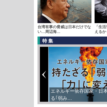
台湾有事の脅威は日本だけでな
「生活
い…周辺海…
えるか
特集
エネルギー依存国家・日
る｢弱み…