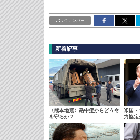
バックナンバー
新着記事
〈熊本地震〉熱中症からどう命
米国・
を守るか？…
力協定