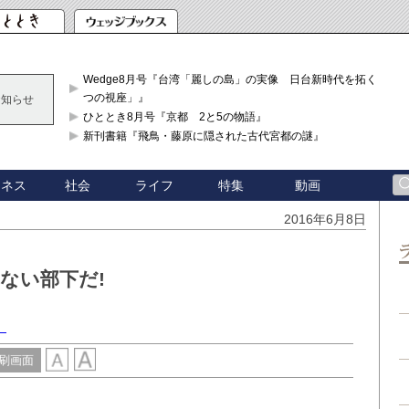
Wedge8月号『台湾「麗しの島」の実像 日台新時代を拓く「3
つの視座」』
お知らせ
ひととき8月号『京都 2と5の物語』
新刊書籍『飛鳥・藤原に隠された古代宮都の謎』
ジネス
社会
ライフ
特集
動画
2016年6月8日
ない部下だ!
）
刷画面