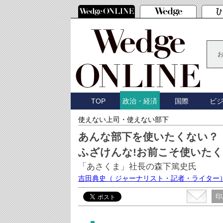
TOP
国際
ビ
政治・経済
使えない上司・使えない部下
あんな部下を使いたくない？
ふざけんな!お前こそ使いたく
「あさくま」社長の森下篤史氏
吉田典史
（ ジャーナリスト・記者・ライター
印