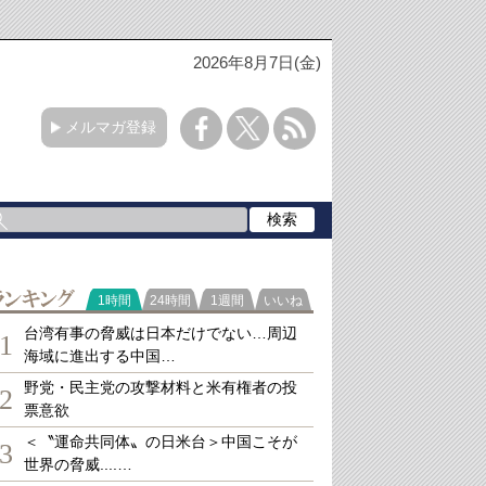
2026年8月7日(金)
メルマガ登録
ランキング
1時間
24時間
1週間
いいね
台湾有事の脅威は日本だけでない…周辺
1
海域に進出する中国…
野党・民主党の攻撃材料と米有権者の投
2
票意欲
＜〝運命共同体〟の日米台＞中国こそが
3
世界の脅威....…