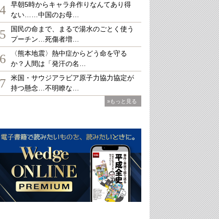
早朝5時からキャラ弁作りなんてあり得
4
ない……中国のお母…
国民の命まで、まるで湯水のごとく使う
5
プーチン…死傷者増…
〈熊本地震〉熱中症からどう命を守る
6
か？人間は「発汗の名…
米国・サウジアラビア原子力協力協定が
7
持つ懸念…不明瞭な…
»もっと見る