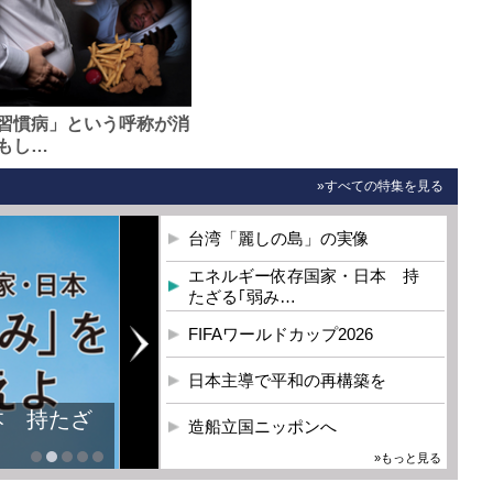
習慣病」という呼称が消
もし…
»すべての特集を見る
台湾「麗しの島」の実像
エネルギー依存国家・日本 持
たざる｢弱み…
FIFAワールドカップ2026
日本主導で平和の再構築を
本 持たざ
造船立国ニッポンへ
»もっと見る