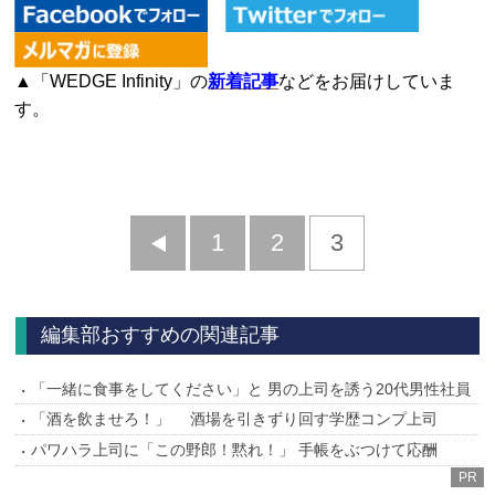
▲「WEDGE Infinity」の
新着記事
などをお届けしていま
す。
前
1
2
3
へ
編集部おすすめの関連記事
「一緒に食事をしてください」と 男の上司を誘う20代男性社員
「酒を飲ませろ！」 酒場を引きずり回す学歴コンプ上司
パワハラ上司に「この野郎！黙れ！」 手帳をぶつけて応酬
PR