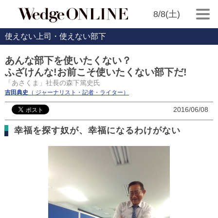
8/8(土)
使えない上司・使えない部下
あんな部下を使いたくない？
ふざけんな!お前こそ使いたくない部下だ!
「あさくま」社長の森下篤史氏
吉田典史
（ ジャーナリスト・記者・ライター）
2016/06/08
幸福を探す奴が、幸福になるわけがない