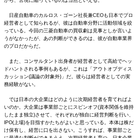
から、苦境に陥っているのは当然といえる。
日産自動車のカルロス・ゴーン社長兼CEOも日本でプロ
経営者として知られるが、彼は自動車分野に活動領域を絞
っている。今回の三菱自動車の買収劇は見事としか言いよ
うがなかったが、あの判断ができるのは、彼が自動車業界
のプロだからだ。
また、コンサルタント出身者が経営者として高給でヘッ
ドハントされる事例もあるが、これは「アウトオブディス
カッション(議論の対象外)」だ。彼らは経営者としての実
務経験がない。
では日本の大企業はどのように次期経営者を育てればよ
いのか。大企業は事業部ごとにスピンオフ(資本関係を維持
したまま独立)させて、それぞれが独自に経営判断を行い、
IPO(上場)を目指すかたちがよいと思っている。本体は株だ
け保有し、経営に口を出さない。こうすれば、事業部ごと
に最適な判断ができるうえ、次期経営者も育つ。日本企業