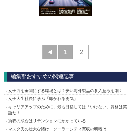
前
1
2
へ
編集部おすすめの関連記事
女子力を全開にする職場とは？安い海外製品の参入意欲を削ぐ
女子大生社長に学ぶ「叩かれる勇気」
キャリアアップのために、最も目指しては「いけない」資格は英
語だ！
買収の成否はリテンションにかかっている
マスク氏の壮大な賭け、ソーラーシティ買収の明暗は