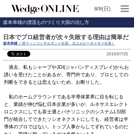
8/9(日)
坂本幸雄の漂流ものづくり大国の治し方
日本でプロ経営者が次々失敗する理由は簡単だ
坂本幸雄
（ 現ウィンコンサルタント社長、元エルピーダメモリ社長）
2016/07/25
過去、私もシャープやJDI(ジャパンディスプレイ)からお
誘いを受けたことがあるが、専門外であり、プロとしての
判断をできるとは思えないため、お断りした。
私のホームグラウンドである半導体業界に目を転じる
と、業績が伸び悩む日本企業が多いが、ルネサスエレクト
ロニクスにしても富士通とパナソニックのシステムLSI部
門が統合してできたソシオネクストにしても、経営者は半
導体のプロではない。トップ人事からしてずれているのだ