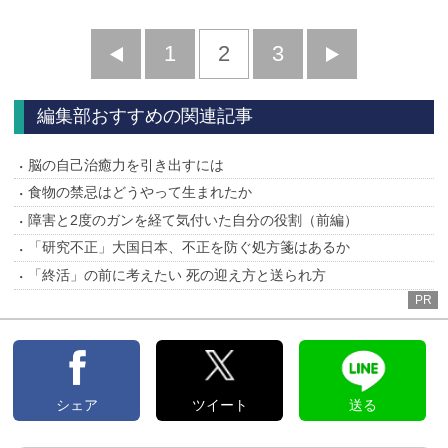
前
1
2
3
次
へ
へ
編集部おすすめの関連記事
脳の自己治癒力を引き出すには
食物の禁忌はどうやって生まれたか
障害と2度のガンを経て気付いた自分の役割（前編）
「研究不正」大国日本、不正を防ぐ処方箋はあるか
「終活」の前に考えたい 死の迎え方と送られ方
PR
シェア
ツイート
送る