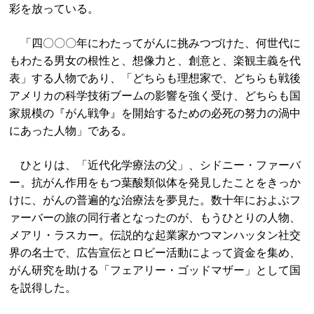
彩を放っている。
「四〇〇〇年にわたってがんに挑みつづけた、何世代に
もわたる男女の根性と、想像力と、創意と、楽観主義を代
表」する人物であり、「どちらも理想家で、どちらも戦後
アメリカの科学技術ブームの影響を強く受け、どちらも国
家規模の『がん戦争』を開始するための必死の努力の渦中
にあった人物」である。
ひとりは、「近代化学療法の父」、シドニー・ファーバ
ー。抗がん作用をもつ葉酸類似体を発見したことをきっか
けに、がんの普遍的な治療法を夢見た。数十年におよぶフ
ァーバーの旅の同行者となったのが、もうひとりの人物、
メアリ・ラスカー。伝説的な起業家かつマンハッタン社交
界の名士で、広告宣伝とロビー活動によって資金を集め、
がん研究を助ける「フェアリー・ゴッドマザー」として国
を説得した。