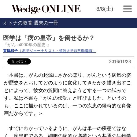
8/8(土)
オトナの教養 週末の一冊
医学は「病の皇帝」を倒せるか？
『がん ‐4000年の歴史‐』
東嶋和子
（ 科学ジャーナリスト・筑波大学非常勤講師）
2016/11/28
本書は、がんの起源にさかのぼり、がんという病気の姿
が歴史をとおしてどのように変化してきたかを描き出すこ
とによって、彼女の質問に答えようとする一つの試みで
す。私は本書を「がんの伝記」と呼びました。というの
も、ここに描かれているのは、一つの疾患の経時的な肖像
画だからです。＞
すでにわかっているように、がんは単一の疾患ではな
く、疾患群である。細胞の病的な増殖という共通の生物学