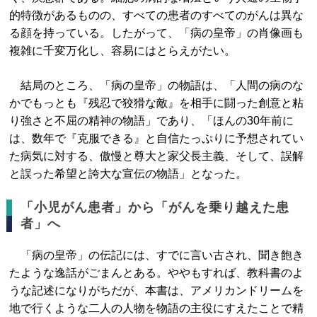
的特徴があるものの、すべての患者のすべてのがんは異な
る顔を持っている。したがって、「病の皇帝」の肖像画も
複雑に千変万化し、容易にはとらえがたい。
結局のところ、「病の皇帝」の物語は、「人間の病のな
かでもっとも『残忍で狡猾な敵』を相手に闘った創意と粘
り強さと不屈の精神の物語」であり、「ほんの30年前に
は、数年で『克服できる』と自信たっぷりに予想されてい
た病気に対する、傲慢と尊大と家父長主義、そして、誤解
と誤った希望と誇大な宣伝の物語」となった。
「小児がん患者」から「がんを乗り越えた患
者」へ
「病の皇帝」の伝記には、すでに言い古され、聞き飽き
たような逸話がごまんとある。ややもすれば、教科書のよ
うな記述になりがちだが、本書は、アメリカンドリームを
地で行くような二人の人物を物語の主役にすえたことで精