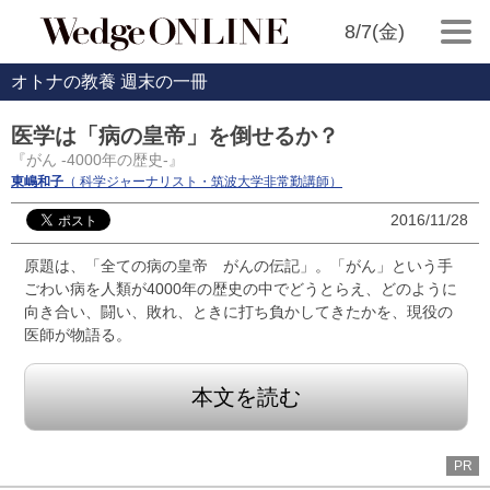
8/7(金)
オトナの教養 週末の一冊
医学は「病の皇帝」を倒せるか？
『がん ‐4000年の歴史‐』
東嶋和子
（ 科学ジャーナリスト・筑波大学非常勤講師）
2016/11/28
原題は、「全ての病の皇帝 がんの伝記」。「がん」という手
ごわい病を人類が4000年の歴史の中でどうとらえ、どのように
向き合い、闘い、敗れ、ときに打ち負かしてきたかを、現役の
医師が物語る。
本文を読む
PR