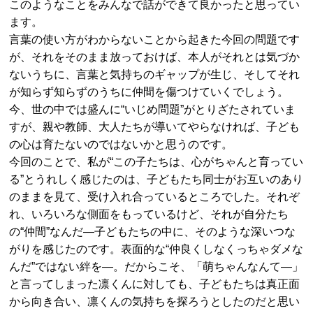
このようなことをみんなで話ができて良かったと思ってい
ます。
言葉の使い方がわからないことから起きた今回の問題です
が、それをそのまま放っておけば、本人がそれとは気づか
ないうちに、言葉と気持ちのギャップが生じ、そしてそれ
が知らず知らずのうちに仲間を傷つけていくでしょう。
今、世の中では盛んに“いじめ問題”がとりざたされていま
すが、親や教師、大人たちが導いてやらなければ、子ども
の心は育たないのではないかと思うのです。
今回のことで、私が“この子たちは、心がちゃんと育ってい
る”とうれしく感じたのは、子どもたち同士がお互いのあり
のままを見て、受け入れ合っているところでした。それぞ
れ、いろいろな側面をもっているけど、それが自分たち
の“仲間”なんだ―子どもたちの中に、そのような深いつな
がりを感じたのです。表面的な“仲良くしなくっちゃダメな
んだ”ではない絆を―。だからこそ、「萌ちゃんなんて―」
と言ってしまった凛くんに対しても、子どもたちは真正面
から向き合い、凛くんの気持ちを探ろうとしたのだと思い