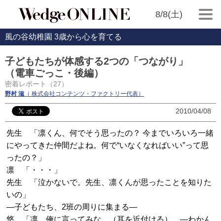
8/8(土)
風の谷幼稚園 3歳から心を育てる
子どもたちが体感する2つの「つながり」
（電車ごっこ・後編）
密着レポート（27）
野村 滋
（ 株式会社コンテンツ・ファクトリー代表）
2010/04/08
先生 「凛くん、何でそう思ったの？ 今までいろいろ一緒
にやってきた仲間だよね。何で“いなくなればいい”って思
ったの？」
凛 「・・・」
先生 「泣かないで。先生、凛くんが思ったことを知りた
いの」
―子どもたち、2班の周りに集まる―
悠 「凛、俺に言ってみな。（耳を近付ける） ―わかん