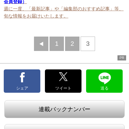
会員登録）
週に一度、「最新記事」や「編集部のおすすめ記事」等、
旬な情報をお届けいたします。
前
1
2
3
へ
PR
シェア
ツイート
送る
連載バックナンバー