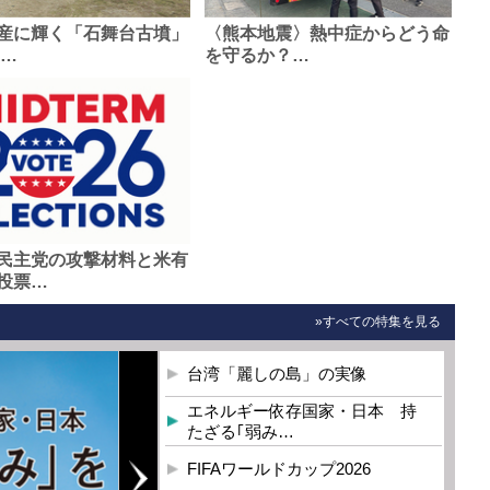
産に輝く「石舞台古墳」
〈熊本地震〉熱中症からどう命
0…
を守るか？…
民主党の攻撃材料と米有
投票…
»すべての特集を見る
台湾「麗しの島」の実像
エネルギー依存国家・日本 持
たざる｢弱み…
FIFAワールドカップ2026