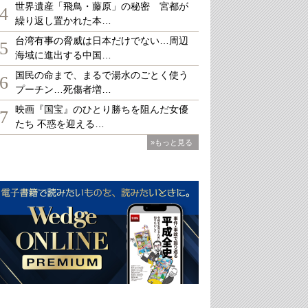
世界遺産「飛鳥・藤原」の秘密 宮都が
4
繰り返し置かれた本…
台湾有事の脅威は日本だけでない…周辺
5
海域に進出する中国…
国民の命まで、まるで湯水のごとく使う
6
プーチン…死傷者増…
映画『国宝』のひとり勝ちを阻んだ女優
7
たち 不惑を迎える…
»もっと見る