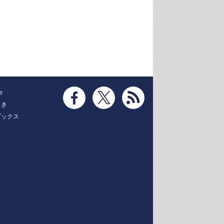
e
とき
ブックス