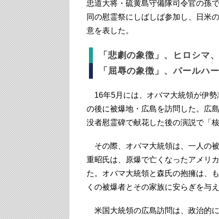
忠道大将・硫黄島守備隊司令官の孫
同の慰霊祭にしばしば参加し、日米
意を表した。
「悲劇の象徴」、ヒロシマ
「屈辱の象徴」、パールハ
16年5月には、オバマ大統領が伊勢
の後に被爆地・広島を訪問した。広
没者慰霊碑で献花した後の演説で「
その際、オバマ大統領は、一人の被
重昭氏は、原爆で亡くなったアメリ
た。オバマ大統領と森氏の抱擁は、
くの被爆者とその家族に安らぎを与
米国大統領の広島訪問は、政治的に