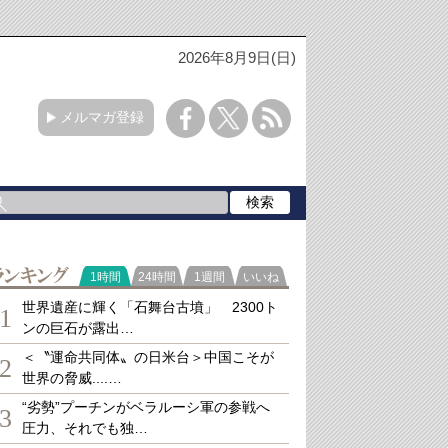
2026年8月9日(日)
メルマガ登録
ランキング
1時間
24時間
1週間
いいね
世界遺産に輝く「石舞台古墳」 2300ト
1
ンの巨石が露出…
＜〝運命共同体〟の日米台＞中国こそが
2
世界の脅威....…
“劣勢”プーチンがベラルーシ軍の参戦へ
3
圧力、それでも独…