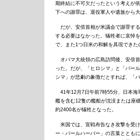
期終結に不可欠だったという考えが
下への謝罪は、退役軍人や遺族から
だが、安倍首相が米議会で謝罪する
する必要はなかった。犠牲者に哀悼
で、また1つ日米の和解を具現できた
オバマ大統領の広島訪問後、安倍首
った。だが、「ヒロシマ」と「パー
シマ」が悲劇の象徴だとすれば、「
41年12月7日午前7時55分、日本
艦を含む12隻の艦船が沈没または座礁
約2400名が犠牲となった。
米国では、宣戦布告なき攻撃を受け
ー・パールハーバー」の言葉ととも