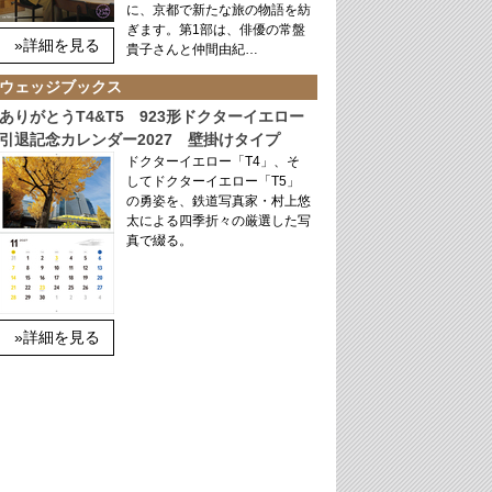
に、京都で新たな旅の物語を紡
ぎます。第1部は、俳優の常盤
»詳細を見る
貴子さんと仲間由紀…
ウェッジブックス
ありがとうT4&T5 923形ドクターイエロー
引退記念カレンダー2027 壁掛けタイプ
ドクターイエロー「T4」、そ
してドクターイエロー「T5」
の勇姿を、鉄道写真家・村上悠
太による四季折々の厳選した写
真で綴る。
»詳細を見る