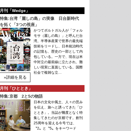
月刊「Wedge」
特集:台湾「麗しの島」の実像 日台新時代
を拓く「3つの視座」
かつてポルトガル人が「フォル
モサ（麗しの島）」と呼んだ台
湾。半導体産業で世界の最先端
技術をリードし、日本統治時代
の記憶も、歴史の一部として内
包している。一方で、現在は米
中対立の最前線に立たされ、難
しい現実に直面している。国際
社会で複雑な立…
»詳細を見る
月刊「ひととき」
特集:京都 2と5の物語
日本の文化や風土、人々の営み
を伝え、旅へと誘ってきた「ひ
ととき」。当誌が幾度となく特
集してきたのが京都です。創刊
25周年を迎える今号では、
〝2〟と〝5〟をキーワード