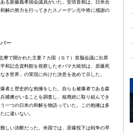
である新藤義孝国会議員がいた。安倍首相は、日米合
の和解の努力を行ってきたスノーデン元中将に感謝の
、
ーバー
志摩で開かれた主要７カ国（Ｇ７）首脳会議に出席
島平和記念資料館を視察したオバマ大統領は、原爆死
核なき世界」の実現に向けた決意を改めて示した。
爆者と歴史的な抱擁をした。自らも被爆者である森
カ兵捕虜がいることを調査し、核廃絶に取り組んでき
もう一つの日米の和解を物語っていた。この抱擁は多
えたに違いない。
難しい決断だった。米国では、原爆投下は戦争の早