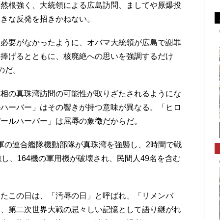
依然根強く、大統領による広島訪問、ましてや原爆投
大きな反発を招きかねない。
必要がなかったように、オバマ大統領が広島で謝罪
を捧げるとともに、核廃絶への思いを強調するだけ
のだ。
相の真珠湾訪問の可能性が取りざたされるようにな
ルハーバー」はその響きが持つ意味が異なる。「ヒロ
パールハーバー」は屈辱の象徴だからだ。
海軍の連合艦隊機動部隊が真珠湾を強襲し、2時間で戦
し、164機の軍用機が破壊され、民間人49名を含む
たこの日は、「汚辱の日」と呼ばれ、「リメンバ
に、第二次世界大戦の忌々しい記憶として語り継がれ