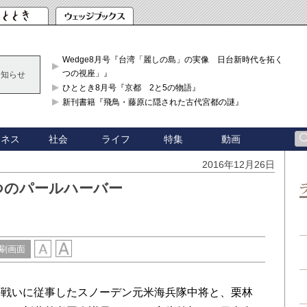
Wedge8月号『台湾「麗しの島」の実像 日台新時代を拓く「3
つの視座」』
お知らせ
ひととき8月号『京都 2と5の物語』
新刊書籍『飛鳥・藤原に隠された古代宮都の謎』
ジネス
社会
ライフ
特集
動画
2016年12月26日
つのパールハーバー
刷画面
戦いに従事したスノーデン元米海兵隊中将と、栗林