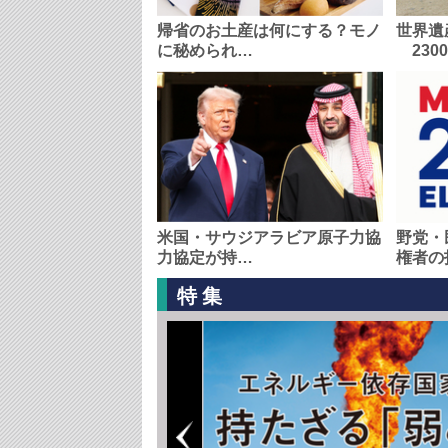
帰省のお土産は何にする？モノ
世界遺
に秘められ…
230
米国・サウジアラビア原子力協
野党・
力協定が持…
権者の
特集