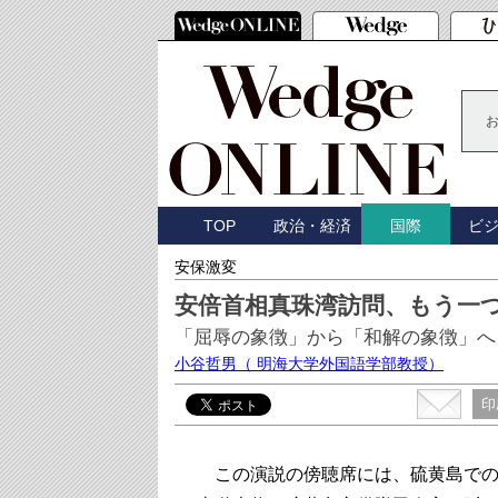
TOP
政治・経済
ビ
国際
安保激変
安倍首相真珠湾訪問、もう一
「屈辱の象徴」から「和解の象徴」へ
小谷哲男
（ 明海大学外国語学部教授）
印
この演説の傍聴席には、硫黄島での