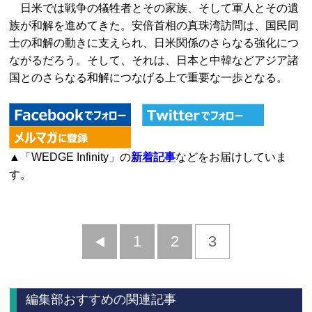
日米では戦争の犠牲者とその家族、そして軍人とその遺
族が和解を進めてきた。安倍首相の真珠湾訪問は、国民同
士の和解の動きに支えられ、日米関係のさらなる強化につ
ながるだろう。そして、それは、日本と中韓などアジア諸
国とのさらなる和解につなげる上で重要な一歩となる。
▲「WEDGE Infinity」の
新着記事
などをお届けしていま
す。
前
1
2
3
へ
編集部おすすめの関連記事