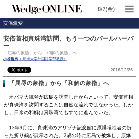
8/7(金)
安保激変
安倍首相真珠湾訪問、もう一つのパールハーバ
ー
「屈辱の象徴」から「和解の象徴」へ
小谷哲男
（ 明海大学外国語学部教授）
2016/12/26
「屈辱の象徴」から「和解の象徴」へ
オバマ大統領が広島を訪問したからといって、安倍首相
が真珠湾を訪問することは自然な流れではなかった。しか
し、日米の和解は真珠湾でもすでに進んでいた。
13年9月に、真珠湾のアリゾナ記念館に原爆犠牲者の折
った折り鶴が展示された。2歳の時に広島で被爆し、原爆