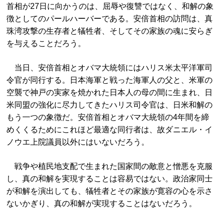
首相が27日に向かうのは、屈辱や復讐ではなく、和解の象
徴としてのパールハーバーである。安倍首相の訪問は、真
珠湾攻撃の生存者と犠牲者、そしてその家族の魂に安らぎ
を与えることだろう。
当日、安倍首相とオバマ大統領にはハリス米太平洋軍司
令官が同行する。日本海軍と戦った海軍人の父と、米軍の
空襲で神戸の実家を焼かれた日本人の母の間に生まれ、日
米同盟の強化に尽力してきたハリス司令官は、日米和解の
もう一つの象徴だ。安倍首相とオバマ大統領の4年間を締
めくくるためにこれほど最適な同行者は、故ダニエル・イ
ノウエ上院議員以外にはいないだろう。
戦争や植民地支配で生まれた国家間の敵意と憎悪を克服
し、真の和解を実現することは容易ではない。政治家同士
が和解を演出しても、犠牲者とその家族が寛容の心を示さ
ないかぎり、真の和解が実現することはないだろう。