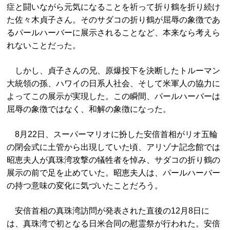
症と闘いながら元気になることを祈って折り鶴を折り続け
た佐々木貞子さん。そのサダコの折り鶴が屈辱の象徴であ
るパールハーバーに展示されることなど、本来なら考えら
れないことだった。
しかし、貞子さんの兄、原爆投下を決断したトルーマン
大統領の孫、ハワイの日系人社会、そして米軍人の協力に
よってこの展示が実現した。この瞬間、パールハーバーは
屈辱の象徴ではなく、和解の象徴になった。
8月22日、スーパーマリオに扮した安倍首相がリオ五輪
の閉会式に土管から出現していた頃、アリゾナ記念館では
昭恵夫人が真珠湾攻撃の犠牲者を悼み、サダコの折り鶴の
展示の前で足を止めていた。昭恵夫人は、パールハーバー
の持つ意味の変化に気づいたことだろう。
安倍首相の真珠湾訪問が発表された直後の12月8日に
は、真珠湾で初となる日米合同の慰霊祭が行われた。安倍